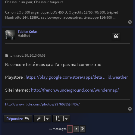
Chasseur un jour, Chasseur toujours
Canon EOS 500 argentique, EOS 450 D, Objectifs 18/55, 70/300, trépied
Manfrotto 144, 128RC, sac Lowepro, accessoires, télescope 114/900 ...
a
u
Fabien Colas
t
Habitué
M
lun. sept. 30, 2013 00:08
e
s
Pas encore testé mais ça a l'air pas mal comme truc
s
a
g
Playstore :
https://play.google.com/store/apps/deta ... id.weather
e
Site internet :
http://french.wunderground.com/wundermap/
http://www.flickr.com/photos/99766835@N07/
a
u
Répondre
t
1
2
16 messages
Suivante