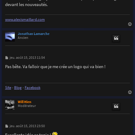
s
devant les nouveautés.
a
g
e
www.alexismaillard.com
a
u
Jonathan Lamarche
t
Ancien
M
jeu. août 15, 2013 11:54
e
s
Pas bête. Va falloir que je me crée un logo qui va bien !
s
a
g
e
Site
-
Blog
-
Facebook
a
u
Will Hien
t
Modérateur
M
jeu. août 15, 2013 23:50
e
s
Excellente idée ce topic !