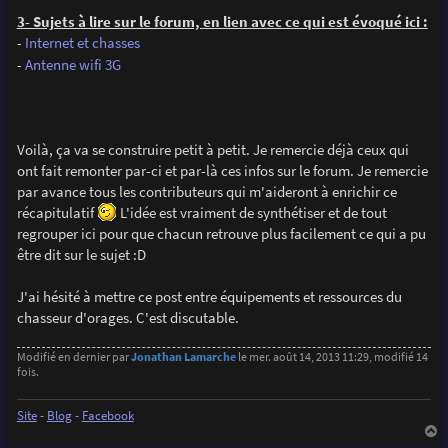
3- Sujets à lire sur le forum, en lien avec ce qui est évoqué ici :
-
Internet et chasses
-
Antenne wifi 3G
Voilà, ça va se construire petit à petit. Je remercie déjà ceux qui
ont fait remonter par-ci et par-là ces infos sur le forum. Je remercie
par avance tous les contributeurs qui m'aideront à enrichir ce
récapitulatif
L'idée est vraiment de synthétiser et de tout
regrouper ici pour que chacun retrouve plus facilement ce qui a pu
être dit sur le sujet :D
J'ai hésité à mettre ce post entre équipements et ressources du
chasseur d'orages. C'est discutable.
Modifié en dernier par
Jonathan Lamarche
le mer. août 14, 2013 11:29, modifié 14
fois.
Site
-
Blog
-
Facebook
a