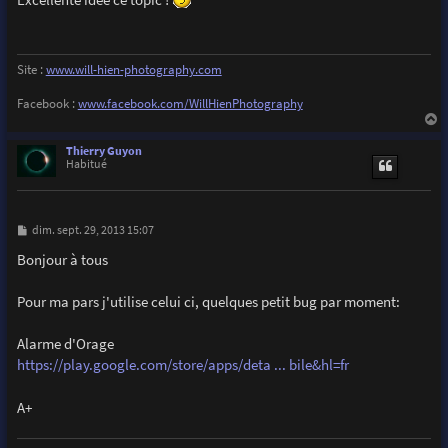
s
a
g
e
Site :
www.will-hien-photography.com
Facebook :
www.facebook.com/WillHienPhotography
a
u
Thierry Guyon
t
Habitué
M
dim. sept. 29, 2013 15:07
e
s
Bonjour à tous
s
a
g
Pour ma pars j'utilise celui ci, quelques petit bug par moment:
e
Alarme d'Orage
https://play.google.com/store/apps/deta ... bile&hl=fr
A+