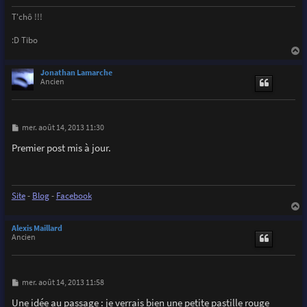
T'chô !!!
:D Tibo
a
u
Jonathan Lamarche
t
Ancien
M
mer. août 14, 2013 11:30
e
s
Premier post mis à jour.
s
a
g
e
Site
-
Blog
-
Facebook
a
u
Alexis Maillard
t
Ancien
M
mer. août 14, 2013 11:58
e
s
Une idée au passage : je verrais bien une petite pastille rouge