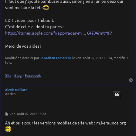
Il faut que j'ajoute bambuser aussi, sinon j'en ai un ou deux qui
e
vont me faire la tête
EDIT : idem pour Thibault.
C'est de celle-ci dont tu parles :
https://itunes.apple.com/fr/app/radar-m ... 64704?mt=8
?
Merci de vos aides !
Modifié en dernier par
Jonathan Lamarche
le ven. août 02, 2013 15:34, modifié 1
fois.
Site
-
Blog
-
Facebook
a
u
Alexis Maillard
t
Ancien
M
ven. août 02, 2013 15:33
e
s
Ah et puis pour les versions mobiles de site web : m.keraunos.org
s
a
g