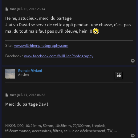
M
mar. juil. 16, 2013 23:14
e
s
He he, astucieux, merci du partage !
s
J'ai vu David se servir de cette appli pendant une chasse, c'est pas
a
g
mal du tout mais faut pas qu'il pleuve, hein !!!
e
Site :
www.will-hien-photography.com
Facebook :
www.facebook.com/WillHienPhotography
a
u
Romain Viviani
t
Ancien
M
mer. juil. 17, 2013 06:35
e
s
Merci du partage Dav !
s
a
g
e
NIKON D90, 10/24mm, 50mm, 18/55mm, 70/300mm, trépieds,
télécommande, accessoires, filtres, cellule de déclenchement, TW, ...