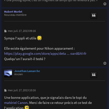
a
u
Hubert Morlet
t
Nouveau membre
M
mer. juil. 17, 2013 09:16
e
s
Sympa l'appli et utile
s
a
g
Elle existe également pour Nikon apparament :
e
https://play.google.com/store/apps/deta ... oard&hl=fr
Quelqu'un l'aurait-il testé ?
a
u
Jonathan Lamarche
t
Ancien
M
mer. juil. 17, 2013 10:16
e
s
Une bonne application, que je signalais dans le topi du
s
matériel Canon
. Merci de faire ce retour précis et ce test de
a
g
l'application