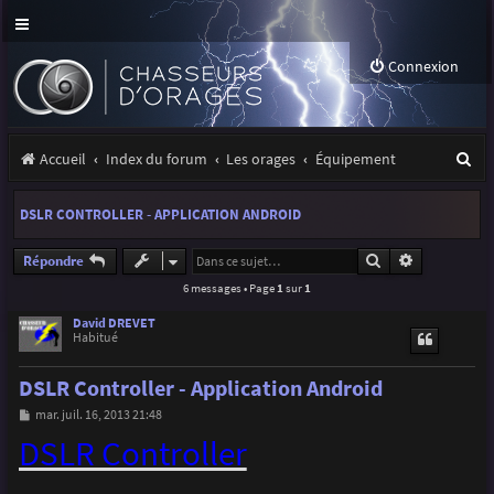
Connexion
R
Accueil
Index du forum
Les orages
Équipement
e
DSLR CONTROLLER - APPLICATION ANDROID
c
h
Rechercher
Recherche a
Répondre
6 messages • Page
1
sur
1
e
r
David DREVET
Habitué
c
DSLR Controller - Application Android
h
M
mar. juil. 16, 2013 21:48
e
e
DSLR Controller
s
r
s
a
g