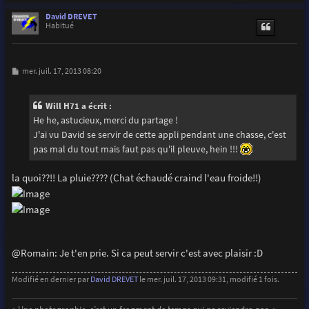
a
u
David DREVET
t
Habitué
M
mer. juil. 17, 2013 08:20
e
s
s
Will H71 a écrit :
a
g
He he, astucieux, merci du partage !
e
J'ai vu David se servir de cette appli pendant une chasse, c'est
pas mal du tout mais faut pas qu'il pleuve, hein !!!
la quoi??!! La pluie???? (Chat échaudé craind l'eau froide!!)
@Romain: Je t'en prie. Si ca peut servir c'est avec plaisir :D
Modifié en dernier par
David DREVET
le mer. juil. 17, 2013 09:31, modifié 1 fois.
« Une photographie, c’est un fragment de temps qui ne reviendra pas. »