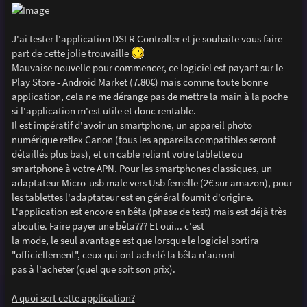
e
J'ai tester l'application DSLR Controller et je souhaite vous faire
part de cette jolie trouvaille
Mauvaise nouvelle pour commencer, ce logiciel est payant sur le
Play Store - Android Market (7.80€) mais comme toute bonne
application, cela ne me dérange pas de mettre la main à la poche
si l'application m'est utile et donc rentable.
Il est impératif d'avoir un smartphone, un appareil photo
numérique reflex Canon (tous les appareils compatibles seront
détaillés plus bas), et un cable reliant votre tablette ou
smartphone à votre APN. Pour les smartphones classiques, un
adaptateur Micro-usb male vers Usb femelle (2€ sur amazon), pour
les tablettes l'adaptateur est en général fournit d'origine.
L'application est encore en bêta (phase de test) mais est déjà très
aboutie. Faire payer une bêta??? Et oui... c'est
la mode, le seul avantage est que lorsque le logiciel sortira
"officiellement", ceux qui ont acheté la bêta n'auront
pas à l'acheter (quel que soit son prix).
A quoi sert cette application?