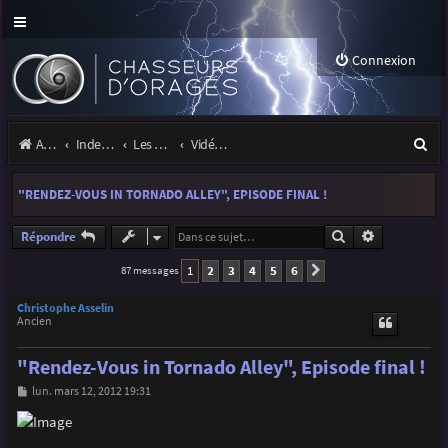
Connexion
R
Accueil
Index du forum
Les orages
Vidéos d'orages
e
"RENDEZ-VOUS IN TORNADO ALLEY", EPISODE FINAL !
c
h
Rechercher
Recherche a
Répondre
e
1
2
3
4
5
6
87 messages
Suivante
r
Christophe Asselin
Ancien
c
h
"Rendez-Vous in Tornado Alley", Episode final !
e
M
lun. mars 12, 2012 19:31
e
r
s
s
a