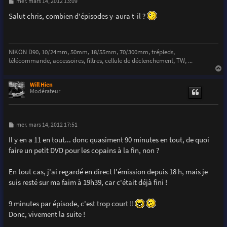
M
mer. mars 14, 2012 13:09
e
s
Salut chris, combien d'épisodes y-aura t-il ?
s
a
g
e
NIKON D90, 10/24mm, 50mm, 18/55mm, 70/300mm, trépieds,
télécommande, accessoires, filtres, cellule de déclenchement, TW, ...
a
u
Will Hien
t
Modérateur
M
mer. mars 14, 2012 17:51
e
s
Il y en a 11 en tout... donc quasiment 90 minutes en tout, de quoi
s
faire un petit DVD pour les copains à la fin, non ?
a
g
e
En tout cas, j'ai regardé en direct l'émission depuis 18 h, mais je
suis resté sur ma faim à 19h39, car c'était déjà fini !
9 minutes par épisode, c'est trop court !!
Donc, vivement la suite !