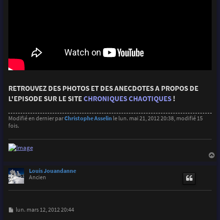
RETROUVEZ DES PHOTOS ET DES ANECDOTES A PROPOS DE
L'EPISODE SUR LE SITE
CHRONIQUES CHAOTIQUES
!
Modifié en dernier par
Christophe Asselin
le lun. mai 21, 2012 20:38, modifié 15
fois.
a
u
Louis Jouandanne
t
Ancien
M
lun. mars 12, 2012 20:44
e