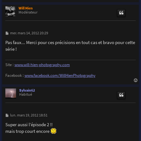
a
u
Will Hien
t
Modérateur
M
mer. mars 14, 2012 20:29
e
s
Pas faux... Merci pour ces précisions en tout cas et bravo pour cette
s
série !
a
g
e
Site :
www.will-hien-photography.com
Facebook :
www.facebook.com/WillHienPhotography
a
u
Sylvain62
t
Habitué
M
lun. mars 19, 2012 18:51
e
s
Super aussi l’épisode 2 !!
s
mais trop court encore
a
g
e