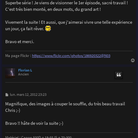
s
Superbe série ! Je viens de visionner le 1er épisode, sacré travail !
s
C'est très bien monté, en deux mots, du grand art !
a
g
e
Vivement la suite ! Et aussi, que j'aimerai vivre une telle expérience
un jour, ça fait rêver.
Bravo et merci.
Ma page Flickr :
https://www.flickr.com/photos/186920322@N03
a
u
Florian L
t
Ancien
M
lun. mars 12, 2012 23:23
e
s
Magnifique, des images à couper le souffle, du très beau travail
s
Chris ;-)
a
g
e
Bravo !! hâte de voir la suite ;-)
Matériel : Canon 500D + 18-55 IS + 70-300