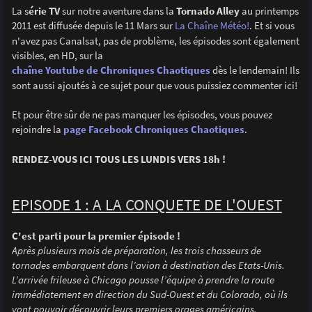
g
La s
érie TV
sur notre aventure dans la
Tornado Alley
au printemps
e
2011 est diffusée depuis le 11 Mars sur
La Chaîne Météo!
. Et si vous
n'avez pas Canalsat, pas de problème, les épisodes sont également
visibles, en HD, sur la
chaîne Youtube de Chroniques Chaotiques
dès le lendemain! Ils
sont aussi ajoutés à ce sujet pour que vous puissiez commenter ici!
Et pour être sûr de ne pas manquer les épisodes, vous pouvez
rejoindre la
page Facebook Chroniques Chaotiques
.
RENDEZ-VOUS ICI TOUS LES LUNDIS VERS 18h !
EPISODE 1 : A LA CONQUETE DE L'OUEST
C'est parti pour la premier épisode !
Après plusieurs mois de préparation, les trois chasseurs de
tornades embarquent dans l’avion à destination des Etats-Unis.
L’arrivée frileuse à Chicago pousse l’équipe à prendre la route
immédiatement en direction du Sud-Ouest et du Colorado, où ils
vont pouvoir découvrir leurs premiers orages américains.