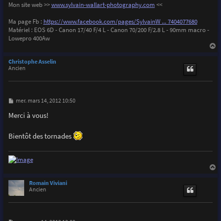
Mon site web >>
www.sylvain-wallart-photography.com
<<
Ma page Fb :
https://www.facebook.com/pages/SylvainW ... 7404077680
Matériel : EOS 6D - Canon 17/40 F/4 L - Canon 70/200 F/2.8 L - 90mm macro -
Lowepro 400Aw
a
u
Christophe Asselin
t
Ancien
M
mer. mars 14, 2012 10:50
e
s
Merci à vous!
s
a
g
Bientôt des tornades
e
a
u
Romain Viviani
t
Ancien