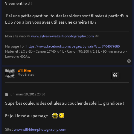
Vivement le 3 !
J'ai une petite question, toutes les vidéos sont filmées à partir d'un
EOS ? ou alors vous avez utilisez une caméra HD ?
Mon site web >>
www.sylvain-wallart-photography.com
<<
Ma page Fb :
https://www.facebook.com/pages/SylvainW ... 7404077680
Matériel : EOS 6D - Canon 17/40 F/4 L - Canon 70/200 F/2.8 L - 90mm macro -
Lowepro 400Aw
a
u
Will Hien
t
Modérateur
M
lun. mars 19, 2012 23:30
e
s
Superbes couleurs des cellules au coucher de soleil... grandiose !
s
a
g
Et joli fossé au passage...
e
Site :
www.will-hien-photography.com