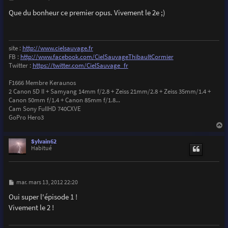
e
s
Que du bonheur ce premier opus. Vivement le 2e ;)
s
a
g
e
site :
http://www.cielsauvage.fr
FB :
http://www.facebook.com/CielSauvageThibaultCormier
Twitter :
https://twitter.com/CielSauvage_fr
F1666 Membre Keraunos
2 Canon 5D II + Samyang 14mm f/2.8 + Zeiss 21mm/2.8 + Zeiss 35mm/1.4 +
Canon 50mm f/1.4 + Canon 85mm f/1.8...
Cam Sony FullHD 740CXVE
GoPro Hero3
a
u
Sylvain62
t
Habitué
M
mar. mars 13, 2012 22:20
e
s
Oui super l'épisode 1 !
s
Vivement le 2 !
a
g
e