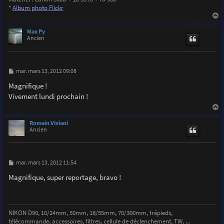
*
Album photo Flickr
a
u
Max Py
t
Ancien
M
mar. mars 13, 2012 09:08
e
s
Magnifique !
s
Vivement lundi prochain !
a
g
e
a
u
Romain Viviani
t
Ancien
M
mar. mars 13, 2012 11:54
e
s
Magnifique, super reportage, bravo !
s
a
g
e
NIKON D90, 10/24mm, 50mm, 18/55mm, 70/300mm, trépieds,
télécommande, accessoires, filtres, cellule de déclenchement, TW, ...