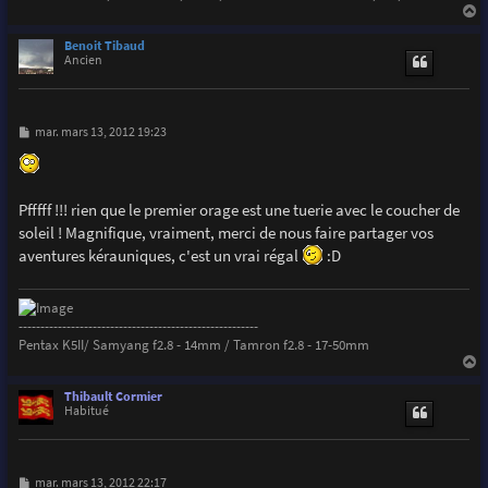
a
u
Benoit Tibaud
t
Ancien
M
mar. mars 13, 2012 19:23
e
s
s
a
g
Pfffff !!! rien que le premier orage est une tuerie avec le coucher de
e
soleil ! Magnifique, vraiment, merci de nous faire partager vos
aventures kérauniques, c'est un vrai régal
:D
-------------------------------------------------------
Pentax K5II/ Samyang f2.8 - 14mm / Tamron f2.8 - 17-50mm
a
u
Thibault Cormier
t
Habitué
M
mar. mars 13, 2012 22:17