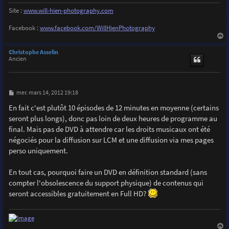
Site :
www.will-hien-photography.com
Facebook :
www.facebook.com/WillHienPhotography
a
u
Christophe Asselin
t
Ancien
M
mer. mars 14, 2012 19:18
e
s
En fait c'est plutôt 10 épisodes de 12 minutes en moyenne (certains
s
seront plus longs), donc pas loin de deux heures de programme au
a
g
final. Mais pas de DVD à attendre car les droits musicaux ont été
e
négociés pour la diffusion sur LCM et une diffusion via mes pages
perso uniquement.
En tout cas, pourquoi faire un DVD en définition standard (sans
compter l'obsolescence du support physique) de contenus qui
seront accessibles gratuitement en Full HD?