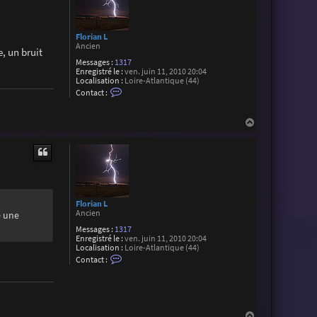
Florian L
Ancien
, un bruit
Messages :
1317
Enregistré le :
ven. juin 11, 2010 20:04
Localisation :
Loire-Atlantique (44)
C
Contact :
o
n
t
H
a
a
c
u
t
e
t
r
F
l
o
r
Florian L
i
Ancien
e une
a
n
Messages :
1317
L
Enregistré le :
ven. juin 11, 2010 20:04
Localisation :
Loire-Atlantique (44)
C
Contact :
o
n
t
a
c
t
H