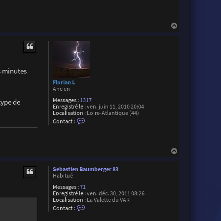
B
H
a
u
t
s minutes
Florian L
Ancien
Messages :
1317
type de
Enregistré le :
ven. juin 11, 2010 20:04
Localisation :
Loire-Atlantique (44)
C
Contact :
o
n
t
a
H
c
t
a
e
u
Sebastien Baumberger 83
r
t
Habitué
F
l
Messages :
71
o
Enregistré le :
ven. déc. 30, 2011 08:26
r
Localisation :
La Valette du VAR
i
C
Contact :
a
o
n
n