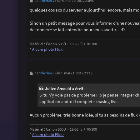
M
Florian L
par
»
sam. mai 19, 2012 23:43
e
s
quelques couacs du serveur aujourd'hui encore, mais moin
s
a
g
Sinon un petit message pour vous informer d'une nouveaut
e
de tonnerre se fait entendre pour vous avertir... :D
Matériel : Canon 500D + 18-55 IS + 70-300
*
Album photo Flickr
M
Florian L
par
»
lun. mai 21, 2012 23:19
e
s
s
Julien Arnould a écrit :
a
g
Si tu n'y voie pas de probleme Flo je pense integrer ch
e
application android complete chasing-live.
Aucun problème, très bonne idée, si tu as besoins de flux 
Matériel : Canon 500D + 18-55 IS + 70-300
*
Album photo Flickr