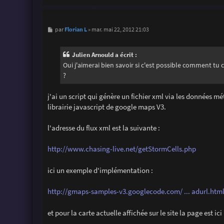
M
Florian L
par
»
mar. mai 22, 2012 21:03
e
s
s
Julien Arnould a écrit :
a
g
Oui j'aimerai bien savoir si c'est possible comment tu
e
?
j'ai un script qui génère un fichier xml via les données mé
librairie javascript de google maps V3.
l'adresse du flux xml est la suivante :
http://www.chasing-live.net/getStormCells.php
ici un exemple d'implémentation :
http://gmaps-samples-v3.googlecode.com/ ... adurl.htm
et pour la carte actuelle affichée sur le site la page est ici 