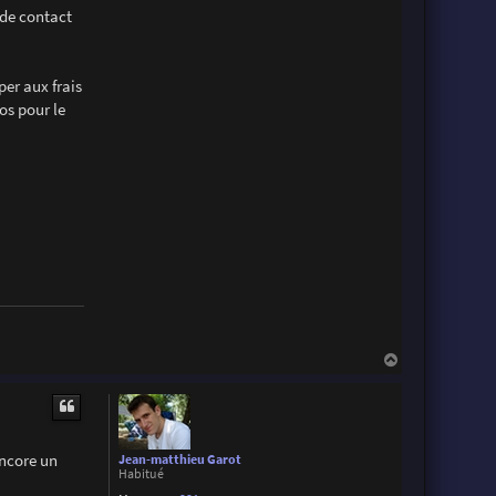
i
 de contact
a
n
L
per aux frais
os pour le
H
a
u
t
encore un
Jean-matthieu Garot
Habitué