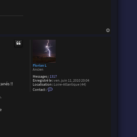
H
a
u
t
Florian L
Ancien
Messages :
1317
Enregistré le :
ven. juin 11, 2010 20:04
tanés !!
Localisation :
Loire-Atlantique (44)
C
Contact :
o
.
n
t
a
c
e
t
e
r
F
l
o
r