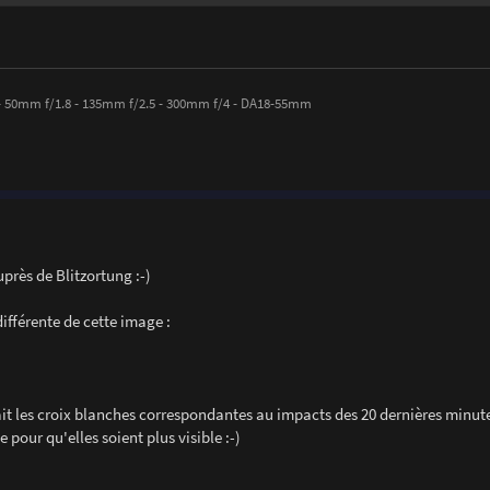
- 50mm f/1.8 - 135mm f/2.5 - 300mm f/4 - DA18-55mm
rès de Blitzortung :-)
différente de cette image :
rait les croix blanches correspondantes au impacts des 20 dernières minute
pour qu'elles soient plus visible :-)