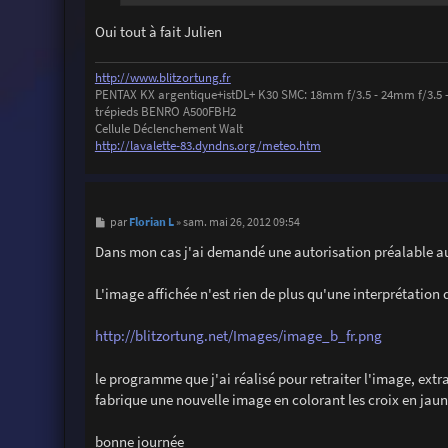
Oui tout à fait Julien
http://www.blitzortung.fr
PENTAX KX argentique+istDL+ K30 SMC: 18mm f/3.5 - 24mm f/3.5 
trépieds BENRO A500FBH2
Cellule Déclenchement Walt
http://lavalette-83.dyndns.org/meteo.htm
M
Florian L
par
»
sam. mai 26, 2012 09:54
e
s
Dans mon cas j'ai demandé une autorisation préalable aup
s
a
g
L'image affichée n'est rien de plus qu'une interprétation 
e
http://blitzortung.net/Images/image_b_fr.png
le programme que j'ai réalisé pour retraiter l'image, ext
fabrique une nouvelle image en colorant les croix en jaune 
bonne journée