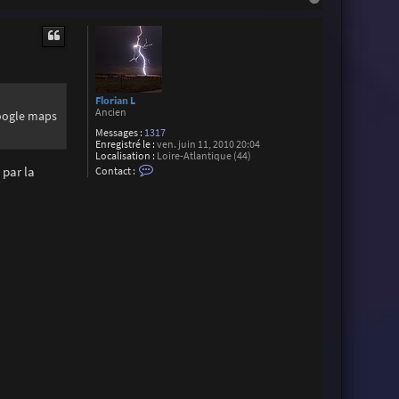
e
a
r
u
F
t
l
o
r
i
a
n
Florian L
L
Ancien
google maps
Messages :
1317
Enregistré le :
ven. juin 11, 2010 20:04
Localisation :
Loire-Atlantique (44)
C
 par la
Contact :
o
n
t
a
c
t
e
r
F
l
o
r
i
a
n
L