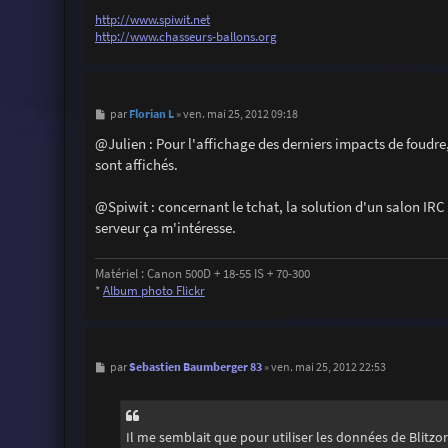
http://www.spiwit.net
http://www.chasseurs-ballons.org
M
Florian L
par
»
ven. mai 25, 2012 09:18
e
s
@Julien : Pour l'affichage des derniers impacts de foudre,
s
sont affichés.
a
g
e
@Spiwit : concernant le tchat, la solution d'un salon IRC
serveur ça m'intéresse.
Matériel : Canon 500D + 18-55 IS + 70-300
*
Album photo Flickr
M
Sebastien Baumberger 83
par
»
ven. mai 25, 2012 22:53
e
s
s
a
g
Il me semblait que pour utiliser les données de Blitzort
e