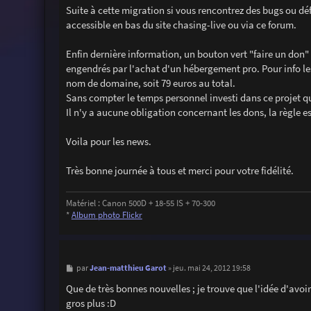
Suite à cette migration si vous rencontrez des bugs ou dé
accessible en bas du site chasing-live ou via ce forum.
Enfin dernière information, un bouton vert "faire un don" 
engendrés par l'achat d'un hébergement pro. Pour info les
nom de domaine, soit 79 euros au total.
Sans compter le temps personnel investi dans ce projet qu
Il n'y a aucune obligation concernant les dons, la règle es
Voila pour les news.
Très bonne journée à tous et merci pour votre fidélité.
Matériel : Canon 500D + 18-55 IS + 70-300
*
Album photo Flickr
M
Jean-matthieu Garot
par
»
jeu. mai 24, 2012 19:58
e
s
Que de très bonnes nouvelles ; je trouve que l'idée d'avoi
s
gros plus :D
a