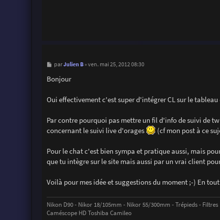
g
e
M
Julien B
par
»
ven. mai 25, 2012 08:30
e
s
Bonjour
s
a
g
Oui effectivement c'est super d'intégrer CL sur le tableau 
e
Par contre pourquoi pas mettre un fil d'info de suivi de twi
concernant le suivi live d'orages
(cf mon post à ce suje
Pour le chat c'est bien sympa et pratique aussi, mais pou
que tu intègre sur le site mais aussi par un vrai client p
Voilà pour mes idée et suggestions du moment ;-) En tout 
Nikon D90 - Nikor 18/105mm - Nikor 55/300mm - Trépieds - Filtres
Caméscope HD Toshiba Camileo