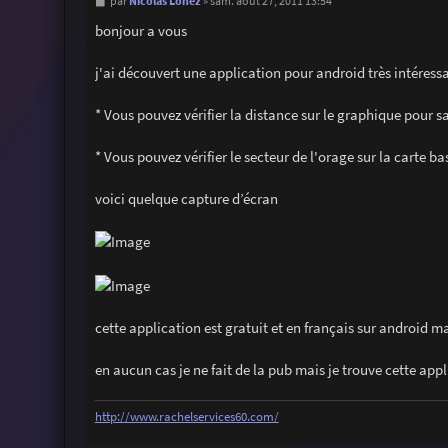
M
Nicolas Lohez
par
»
sam. août 27, 2011 13:54
e
s
bonjour a vous
s
a
g
j'ai découvert une application pour android très intéress
e
* Vous pouvez vérifier la distance sur le graphique pour sa
* Vous pouvez vérifier le secteur de l'orage sur la carte
voici quelque capture d’écran
cette application est gratuit et en français sur android m
en aucun cas je ne fait de la pub mais je trouve cette appli
http://www.rachelservices60.com/