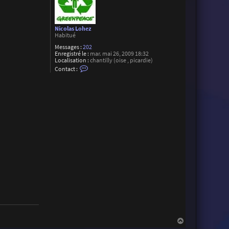
Nicolas Lohez
Habitué
Messages :
202
Enregistré le :
mar. mai 26, 2009 18:32
Localisation :
chantilly (oise , picardie)
C
Contact :
o
n
t
a
c
t
e
r
N
i
c
o
l
a
s
L
o
h
e
z
H
a