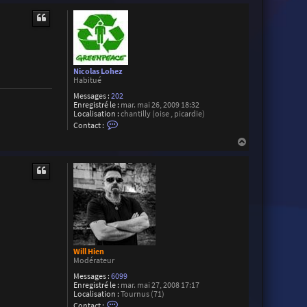
u
t
Nicolas Lohez
Habitué
Messages :
202
Enregistré le :
mar. mai 26, 2009 18:32
Localisation :
chantilly (oise , picardie)
C
Contact :
o
n
H
t
a
a
u
c
t
t
e
r
N
i
c
o
l
a
Will Hien
s
Modérateur
L
o
Messages :
6099
h
Enregistré le :
mar. mai 27, 2008 17:17
e
Localisation :
Tournus (71)
z
C
Contact :