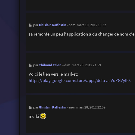
M
Ghislain Raffestin
par
»
sam. mars 10, 2012 19:32
e
s
sa remonte un peu l'application a du changer de nom c'e
s
a
g
e
M
Thibaud Talon
par
»
dim. mars 25, 2012 21:59
e
s
Voici le lien vers le market:
s
https://play.google.com/store/apps/deta ... VuZGVyIl0.
a
g
e
M
Ghislain Raffestin
par
»
mer. mars 28, 2012 22:59
e
s
merki
s
a
g
e