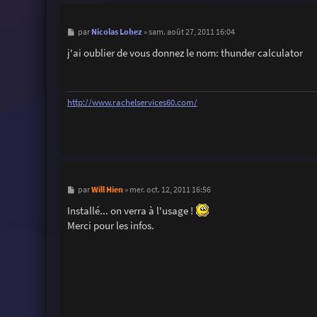
M
Nicolas Lohez
par
»
sam. août 27, 2011 16:04
e
s
j'ai oublier de vous donnez le nom: thunder calculator
s
a
g
e
http://www.rachelservices60.com/
M
Will Hien
par
»
mer. oct. 12, 2011 16:56
e
s
Installé... on verra à l'usage !
s
Merci pour les infos.
a
g
e