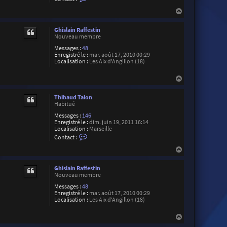
o
n
H
t
a
a
u
c
Ghislain Raffestin
t
t
Nouveau membre
e
Messages :
48
r
Enregistré le :
mar. août 17, 2010 00:29
W
Localisation :
Les Aix d'Angillon (18)
i
l
l
H
H
a
i
u
e
Thibaud Talon
t
n
Habitué
Messages :
146
Enregistré le :
dim. juin 19, 2011 16:14
Localisation :
Marseille
C
Contact :
o
n
H
t
a
a
u
c
Ghislain Raffestin
t
t
Nouveau membre
e
Messages :
48
r
Enregistré le :
mar. août 17, 2010 00:29
T
Localisation :
Les Aix d'Angillon (18)
h
i
b
H
a
a