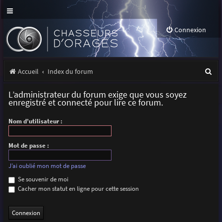
Connexion
R
Accueil
Index du forum
e
L’administrateur du forum exige que vous soyez
c
enregistré et connecté pour lire ce forum.
h
Nom d’utilisateur :
e
r
Mot de passe :
c
J’ai oublié mon mot de passe
h
Se souvenir de moi
Cacher mon statut en ligne pour cette session
e
r