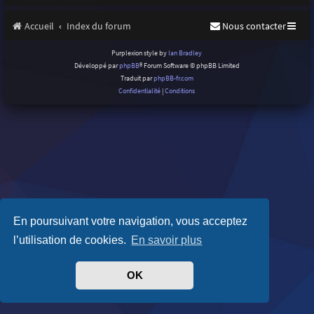
Accueil
Index du forum
Nous contacter
Purplexion style by
Ian Bradley
Développé par
phpBB
® Forum Software © phpBB Limited
Traduit par
phpBB-fr.com
Confidentialité
|
Conditions
En poursuivant votre navigation, vous acceptez
l’utilisation de cookies.
En savoir plus
OK