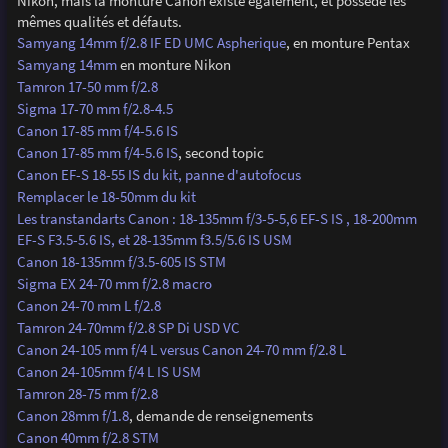
Nikon, mais la monture Canon existe également, et possède les
mêmes qualités et défauts.
Samyang 14mm f/2.8 IF ED UMC Aspherique
, en monture Pentax
Samyang 14mm
en monture Nikon
Tamron 17-50 mm f/2.8
Sigma 17-70 mm f/2.8-4.5
Canon 17-85 mm f/4-5.6 IS
Canon 17-85 mm f/4-5.6 IS
, second topic
Canon EF-S 18-55 IS du kit, panne d'autofocus
Remplacer le 18-50mm du kit
Les transtandarts Canon : 18-135mm f/3-5-5,6 EF-S IS , 18-200mm
EF-S F3.5-5.6 IS, et 28-135mm f3.5/5.6 IS USM
Canon 18-135mm f/3.5-605 IS STM
Sigma EX 24-70 mm f/2.8 macro
Canon 24-70 mm L f/2.8
Tamron 24-70mm f/2.8 SP Di USD VC
Canon 24-105 mm f/4 L versus Canon 24-70 mm f/2.8 L
Canon 24-105mm f/4 L IS USM
Tamron 28-75 mm f/2.8
Canon 28mm f/1.8
, demande de renseignements
Canon 40mm f/2.8 STM