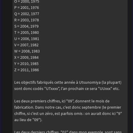
O = 2000, 1975
P = 2001, 1976
Q = 2002, 1977
R = 2003, 1978
S = 2004, 1979
T = 2005, 1980
U = 2006, 1981
V = 2007, 1982
W = 2008, 1983
X = 2009, 1984
Y = 2010, 1985
Z = 2011, 1986
Les objectifs fabriqués cette année à Utsunomiya (la plupart)
sont donc codés "UTxxxx", l'an prochain ce sera "UUxxx" etc.
Les deux premiers chiffres, ici "09", donnent le mois de
fabrication. Dans notre cas, c'est donc septembre (le premier
chiffre, si c'est un zéro, est parfois omis : on aurait donc ici "9"
au lieu de "09").
Les deux derniers chiffres, "02" dans mon exemple, sont sans