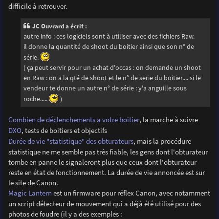
difficile à retrouver.
JC Ouvrard a écrit :
autre info : ces logiciels sont à utiliser avec des fichiers Raw.
il donne la quantité de shoot du boitier ainsi que son n° de
série.
( ça peut servir pour un achat d'occas : on demande un shoot
en Raw : on a la qté de shoot et le n° de serie du boitier.... si le
vendeur te donne un autre n° de série : y'a anguille sous
roche.....
)
Combien de déclenchements a votre boitier
, la marche à suivre
DXO
, tests de boitiers et objectifs
Durée de vie "statistique" des obturateurs
, mais la procédure
statistique ne me semble pas très fiable, les gens dont l'obturateur
tombe en panne le signaleront plus que ceux dont l'obturateur
reste en état de fonctionnement. La durée de vie annoncée est sur
le site de Canon.
Magic Lantern
est un firmware pour réflex Canon, avec notamment
un script détecteur de mouvement qui a déjà été utilisé pour des
photos de foudre (il y a des exemples :