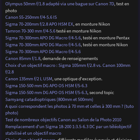
Olympus 50mm f/1.8 adapté via une bague sur Canon 7D
, test en
photo
Canon 55-250mm f/4-5.6 IS
Sigma 70-200mm f/2.8 APO HSM EX
, en monture Nikon
Tamron 70-300 mm f/4-5.6
testé en monture Nikon
Sigma 70-300mm APO DG Macro f/4-5.6
, testé en monture Pentax
Sigma 70-300mm APO DG Macro f/4-5.6
, testé en monture Nikon
Sigma 70-300mm APO DG Macro f/4-5.6
Canon 85mm f/1.8
, demande de renseignements
Choix d'un objectif macro : Sigma 105mm f/2.8 vs. Canon 100mm
f/2.8
Canon 135mm f/2 L USM
, une optique d'exception.
Sigma 150-500 mm DG APO OS HSM f/5-6.3
Sigma 150-500 mm DG APO OS HSM f/5-6.3
, second topic
Samyang catadioptriques (800mm et 500mm)
A quoi correspondent les photos à 70 mm et celles à 300 mm ? (tuto
photo)
Test de nombreux objectifs Canon au Salon de la Photo 2010
Remplacement d'un Sigma 18-200 1:3.5-6.3 DC par un téléobjectif
stabilisé et un objectif macro
Choix d'un objectif macro
, différents modèles évoqués et décision