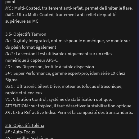
point
MC :
Multi-Coated, traitement anti-reflet, permet de limiter le flare.
UMC :
Ultra Multi-Coated, traitement anti-reflet de qualité
supérieure au MC
3.5- Objectifs Tamron
Di
: Digitaly Integrated, optimisé pour le numérique, se monte sur
du plein format également
Di II
: La version II est utilisable uniquement sur un reflex
numérique à capteur APS-C
LD
: Low Dispersion, lentille à faible dispersion
SP
: Super Performance, gamme expert/pro, idem série EX chez
Sigma
USD
: Ultrasonic Silent Drive, moteur autofocus ultrasonique,
rapide et silencieux.
VC
: Vibration Control, système de stabilisation optique.
ATTENTION : sur trépied, il faut désactiver la stabilisation optique.
XR
: Extra Refractive Index. Permet la compacité des transtandarts.
3.6- Objectifs Tokina
AF :
Auto-Focus
AS :
Lentilles Asphériques