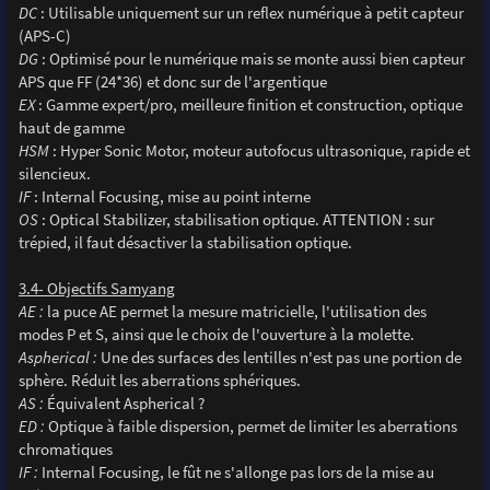
DC
: Utilisable uniquement sur un reflex numérique à petit capteur
(APS-C)
DG
: Optimisé pour le numérique mais se monte aussi bien capteur
APS que FF (24*36) et donc sur de l'argentique
EX
: Gamme expert/pro, meilleure finition et construction, optique
haut de gamme
HSM
: Hyper Sonic Motor, moteur autofocus ultrasonique, rapide et
silencieux.
IF
: Internal Focusing, mise au point interne
OS
: Optical Stabilizer, stabilisation optique. ATTENTION : sur
trépied, il faut désactiver la stabilisation optique.
3.4- Objectifs Samyang
AE :
la puce AE permet la mesure matricielle, l'utilisation des
modes P et S, ainsi que le choix de l'ouverture à la molette.
Aspherical :
Une des surfaces des lentilles n'est pas une portion de
sphère. Réduit les aberrations sphériques.
AS :
Équivalent Aspherical ?
ED :
Optique à faible dispersion, permet de limiter les aberrations
chromatiques
IF :
Internal Focusing, le fût ne s'allonge pas lors de la mise au