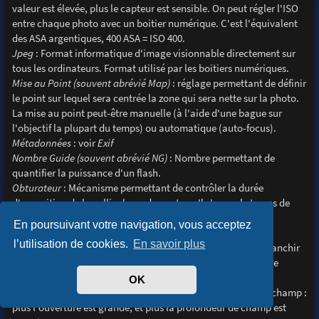
valeur est élevée, plus le capteur est sensible. On peut régler l'ISO
entre chaque photo avec un boitier numérique. C'est l'équivalent
des ASA argentiques, 400 ASA = ISO 400.
Jpeg
: Format informatique d'image visionnable directement sur
tous les ordinateurs. Format utilisé par les boitiers numériques.
Mise au Point (souvent abrévié Map)
: réglage permettant de définir
le point sur lequel sera centrée la zone qui sera nette sur la photo.
La mise au point peut-être manuelle (à l'aide d'une bague sur
l'objectif la plupart du temps) ou automatique (auto-focus).
Métadonnées
: voir
Exif
Nombre Guide (souvent abrévié NG)
: Nombre permettant de
quantifier la puissance d'un flash.
Obturateur
: Mécanisme permettant de contrôler la durée
d'exposition de la pellicule ou du capteur. Il s'ouvre le temps de
saisir la scène, et se ferme ensuite.
En poursuivant votre navigation, vous acceptez
Ouverture
: Variation du diamètre du diaphragme. Plus le
l’utilisation de cookies.
En savoir plus
diaphragme est ouvert, et plus la quantité de lumière à le franchir
durant un intervalle de temps est grande. L'ouverture se note
f/(chiffre), par exemple f/4. Plus le chiffre est grand, plus
OK
l'ouverture est faible. L'ouverture joue sur la profondeur de champ :
plus l'ouverture est grande, et plus la profondeur de champ est