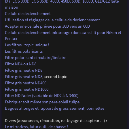
IX7, EOS 300D, EOS 350D, 400D, 450D, 500D, 1000D, G11/G12 faite
maison
Cellule de déclenchement
Utilisation et réglages de la cellule de déclenchement
Adapter une cellule prévue pour 30D vers un 60D
Cellule de déclenchement infrarouge (donc sans fil) pour Nikon et
Pentax
Les filtres : topic unique !
Les filtres polarisants
Filtre polarisant circulaire/linéaire
Filtre ND4 ou ND8
Filtre gris neutre ND8
Filtre gris neutre ND8
, second topic
Filtre gris neutre ND400
Filtre gris neutre ND1000
Filter ND Fader (variable de ND2 à ND400)
Fabriquer soit même son pare-soleil tulipe
Bagues allonges et rapport de grossissement, bonnettes
Divers (assurances, réparation, nettoyage du capteur ...) :
Le mirrorless, futur outil de chasse ?