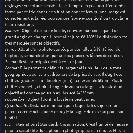
réglages : ouverture, sensibilité, et temps d'exposition. L'ensemble
formé par ce trio dans une situation donnée fera qu'une image est
correctement éclairée, trop sombre (sous-exposition) ou trop claire
(surexposition).
Fisheye
: Objectif de faible focale, couvrant par conséquent un
grand angle de champs. Il peut aller jusqu'à 180° ! La distorsion est
très marquée sur ces objectifs.
Flare
: Défaut d'une photo causée par des reflets à l'intérieur de
l'optique, se manifestant par une ou plusieurs tâches de couleur.
Se manifeste principalement à contre-jour.
Focale
: Elle permet de définir la largeur et la hauteur de la zone
géographique qui sera cadrée lors de la prise de vue. Il s’agit des
chiffres gradués en millimètres (mm), par exemple 50mm. Plus le
chiffre sera petit, et plus l’angle de vue sera large. La focale d'un
objectif est donnée pour un équivalent 24*36mm.
Focale fixe
: Objectif dont la focale ne peut varier.
Hyperfocale
: Distance minimum pour laquelle les sujets seront
perçus comme nets quand on règle la bague de mise au point sur
l’infini
ISO
: International Standards Organisation. C'est l'unité de mesure
pour la sensibilité du capteur en photographie numérique. Plus la