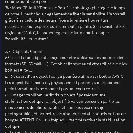
comme point de repère.
Tv
: Mode "Priorité Temps de Pose". Le photographe règle le temps
de pose. Il peut choisir également de fixer la sensibilité. L'appareil,
grâce à sa cellule de mesure, fixera lui-même l'ouverture
nécessaire pour exposer correctement la photo. Si la sensibilité est
réglée sur "Auto", le boitier réglera de lui-même le couple
"sensibilité - ouverture".
3.2- Objectifs Canon
EF
: se dit d'un objectif conçu pour être utilisé sur les boitiers pleins
formats (5D, 5DmkII, ...). Cet objectif peut aussi être utilisé avec les
boitiers APS-C.
EF-S
: se dit d'un objectif conçu pour être utilisé sur boitier APS-C.
Les objectifs se montent, physiquement parlant, sur les boitiers
plein format, mais ne donnent pas un rendu correct.
IS
: Image Stabilizer. Se dit d'un objectif possédant une
stabilisation optique. Un objectif IS va compenser en partie les
mouvements du photographe (et non pas ceux du sujet
photographié), et permettre de résoudre certains soucis de flou de
bouger. ATTENTION : sur trépied, il faut désactiver la stabilisation
optique.
L
: Luxury. Terme employé par Canon pour décrire un objectif de