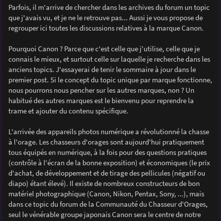
g
Parfois, il m'arrive de chercher dans les archives du forum un topic
e
que j'avais vu, et je ne le retrouve pas... Aussi je vous propose de
regrouper ici toutes les discussions relatives à la marque Canon.
Pourquoi Canon ? Parce que c'est celle que j'utilise, celle que je
connais le mieux, et surtout celle sur laquelle je recherche dans les
anciens topics. J'essayerai de tenir le sommaire à jour dans le
premier post. Si le concept du topic unique par marque fonctionne,
nous pourrons nous pencher sur les autres marques, non ? Un
habitué des autres marques est le bienvenu pour reprendre la
trame et ajouter du contenu spécifique.
L'arrivée des appareils photos numérique a révolutionné la chasse
à l'orage. Les chasseurs d'orages sont aujourd'hui pratiquement
tous équipés en numérique, à la fois pour des questions pratiques
(contrôle à l'écran de la bonne exposition) et économiques (le prix
d'achat, de développement et de tirage des pellicules (négatif ou
diapo) étant élevé). Il existe de nombreux constructeurs de bon
matériel photographique (Canon, Nikon, Pentax, Sony, ...), mais
dans ce topic du forum de la Communauté du Chasseur d'Orages,
seul le vénérable groupe japonais Canon sera le centre de notre