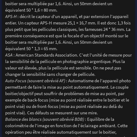
boitier sera multipliée par 1,6. Ainsi, un 50mm devient un
équivalent 50 * 1,6 = 80 mm.
APS-H
: décrit le capteur d'un appareil, et par extension l'appareil
entier. Un capteur APS-H mesure 25,1 × 16,7 mm. Il est donc 1,3 fois
plus petit que les pellicules classiques, les fameuses 24 * 36 mm. La
première conséquence est que la focale d'un objectif monté sur le
boitier sera multipliée par 1,6. Ainsi, un 50mm devient un
équivalent 50 * 1,3 = 65 mm.
ASA
: American Standards Association. C'est l'unité de mesure pour
la sensibilité de la pellicule en photographie argentique. Plus la
valeur est élevée, plus la pellicule est sensible. On ne peut pas
changer la sensibilité sans changer de pellicule.
Auto-Focus (souvent abrévié AF)
: Automatisme de l'appareil photo
permettant de faire la mise au point automatiquement. Le couple
boitier/objectif peut souffrir de problèmes de mise au point, par
exemple de back-focus (mise au point réalisée entre le boitier et le
point visé) ou de front-focus (mise au point réalisée au delà du
point visé). Ces défauts se mesurent sur une mire.
Balance des blancs (souvent abrévié BDB)
: Equilibre de la
colorimétrie de l'image en fonction de l'éclairage ambiant. Cette
opération peu être réalisée automatiquement sur le boitier,