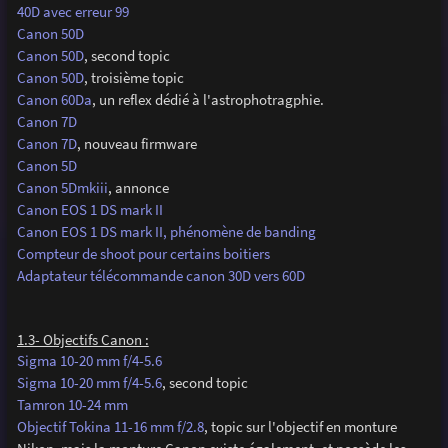
40D avec erreur 99
Canon 50D
Canon 50D
, second topic
Canon 50D
, troisième topic
Canon 60Da
, un reflex dédié à l'astrophotragphie.
Canon 7D
Canon 7D
, nouveau firmware
Canon 5D
Canon 5Dmkiii
, annonce
Canon EOS 1 DS mark II
Canon EOS 1 DS mark II, phénomène de banding
Compteur de shoot pour certains boitiers
Adaptateur télécommande canon 30D vers 60D
1.3- Objectifs Canon :
Sigma 10-20 mm f/4-5.6
Sigma 10-20 mm f/4-5.6
, second topic
Tamron 10-24 mm
Objectif Tokina 11-16 mm f/2.8
, topic sur l'objectif en monture