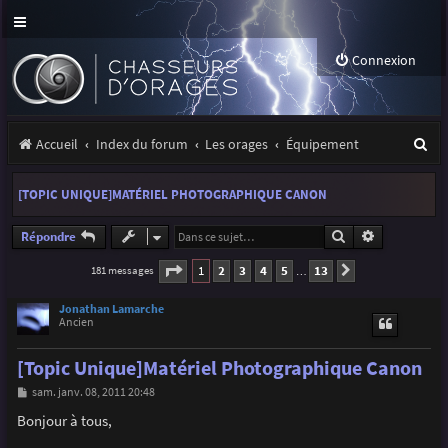
Connexion
R
Accueil
Index du forum
Les orages
Équipement
e
[TOPIC UNIQUE]MATÉRIEL PHOTOGRAPHIQUE CANON
c
h
Rechercher
Recherche a
Répondre
e
Page
1
sur
13
1
2
3
4
5
13
181 messages
Suivante
…
r
Jonathan Lamarche
c
Ancien
h
[Topic Unique]Matériel Photographique Canon
e
M
sam. janv. 08, 2011 20:48
e
r
s
Bonjour à tous,
s
a