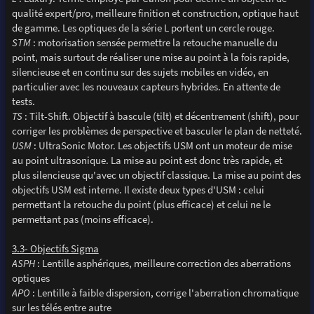
qualité expert/pro, meilleure finition et construction, optique haut
de gamme. Les optiques de la série L portent un cercle rouge.
STM
: motorisation sensée permettre la retouche manuelle du
point, mais surtout de réaliser une mise au point à la fois rapide,
silencieuse et en continu sur des sujets mobiles en vidéo, en
particulier avec les nouveaux capteurs hybrides. En attente de
tests.
TS
: Tilt-Shift. Objectif à bascule (tilt) et décentrement (shift), pour
corriger les problèmes de perspective et basculer le plan de netteté.
USM
: UltraSonic Motor. Les objectifs USM ont un moteur de mise
au point ultrasonique. La mise au point est donc très rapide, et
plus silencieuse qu'avec un objectif classique. La mise au point des
objectifs USM est interne. Il existe deux types d'USM : celui
permettant la retouche du point (plus efficace) et celui ne le
permettant pas (moins efficace).
3.3- Objectifs Sigma
ASPH
: Lentille asphériques, meilleure correction des aberrations
optiques
APO
: Lentille à faible dispersion, corrige l'aberration chromatique
sur les télés entre autre