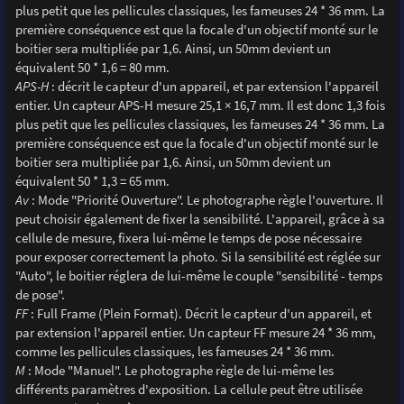
plus petit que les pellicules classiques, les fameuses 24 * 36 mm. La
première conséquence est que la focale d'un objectif monté sur le
boitier sera multipliée par 1,6. Ainsi, un 50mm devient un
équivalent 50 * 1,6 = 80 mm.
APS-H
: décrit le capteur d'un appareil, et par extension l'appareil
entier. Un capteur APS-H mesure 25,1 × 16,7 mm. Il est donc 1,3 fois
plus petit que les pellicules classiques, les fameuses 24 * 36 mm. La
première conséquence est que la focale d'un objectif monté sur le
boitier sera multipliée par 1,6. Ainsi, un 50mm devient un
équivalent 50 * 1,3 = 65 mm.
Av
: Mode "Priorité Ouverture". Le photographe règle l'ouverture. Il
peut choisir également de fixer la sensibilité. L'appareil, grâce à sa
cellule de mesure, fixera lui-même le temps de pose nécessaire
pour exposer correctement la photo. Si la sensibilité est réglée sur
"Auto", le boitier réglera de lui-même le couple "sensibilité - temps
de pose".
FF
: Full Frame (Plein Format). Décrit le capteur d'un appareil, et
par extension l'appareil entier. Un capteur FF mesure 24 * 36 mm,
comme les pellicules classiques, les fameuses 24 * 36 mm.
M
: Mode "Manuel". Le photographe règle de lui-même les
différents paramètres d'exposition. La cellule peut être utilisée