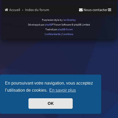
Accueil
Index du forum
Nous contacter
Purplexion style by
Ian Bradley
Développé par
phpBB
® Forum Software © phpBB Limited
Traduit par
phpBB-fr.com
Confidentialité
|
Conditions
En poursuivant votre navigation, vous acceptez
l’utilisation de cookies.
En savoir plus
OK