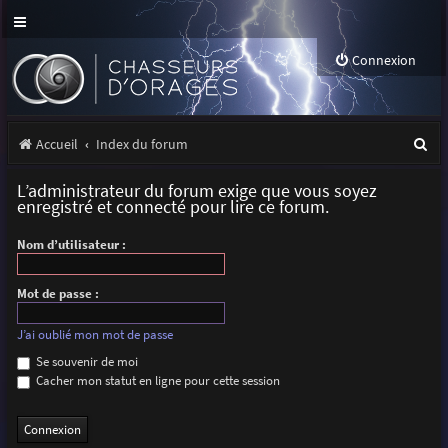
Connexion
R
Accueil
Index du forum
e
L’administrateur du forum exige que vous soyez
c
enregistré et connecté pour lire ce forum.
h
Nom d’utilisateur :
e
r
Mot de passe :
c
J’ai oublié mon mot de passe
h
Se souvenir de moi
Cacher mon statut en ligne pour cette session
e
r