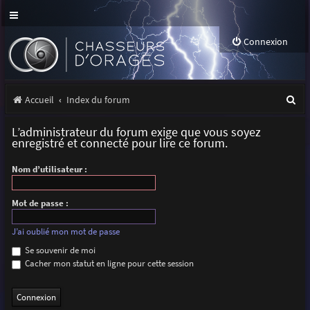
Connexion
R
Accueil
Index du forum
e
L’administrateur du forum exige que vous soyez
c
enregistré et connecté pour lire ce forum.
h
Nom d’utilisateur :
e
r
Mot de passe :
c
J’ai oublié mon mot de passe
h
Se souvenir de moi
Cacher mon statut en ligne pour cette session
e
r