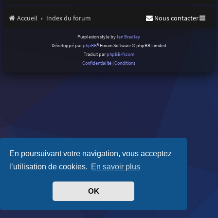
Accueil
Index du forum
Nous contacter
Purplexion style by
Ian Bradley
Développé par
phpBB
® Forum Software © phpBB Limited
Traduit par
phpBB-fr.com
Confidentialité
|
Conditions
En poursuivant votre navigation, vous acceptez
l’utilisation de cookies.
En savoir plus
OK