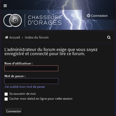
Connexion
R
Accueil
Index du forum
e
L’administrateur du forum exige que vous soyez
c
enregistré et connecté pour lire ce forum.
h
Nom d’utilisateur :
e
r
Mot de passe :
c
J’ai oublié mon mot de passe
h
Se souvenir de moi
Cacher mon statut en ligne pour cette session
e
r