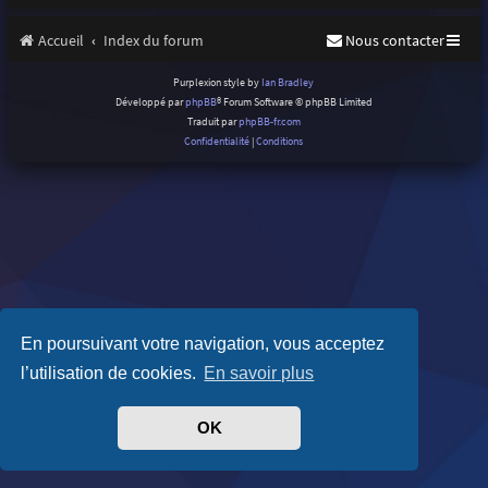
Accueil
Index du forum
Nous contacter
Purplexion style by
Ian Bradley
Développé par
phpBB
® Forum Software © phpBB Limited
Traduit par
phpBB-fr.com
Confidentialité
|
Conditions
En poursuivant votre navigation, vous acceptez
l’utilisation de cookies.
En savoir plus
OK