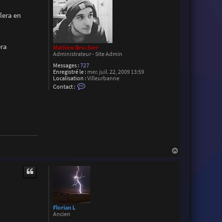
lera en
era
Mathieu Brochier
Administrateur - Site Admin
Messages :
727
Enregistré le :
mer. juil. 22, 2009 13:59
Localisation :
Villeurbanne
C
Contact :
o
n
t
a
c
t
e
r
M
a
H
t
a
h
u
i
t
e
u
B
r
o
c
Florian L
h
Ancien
i