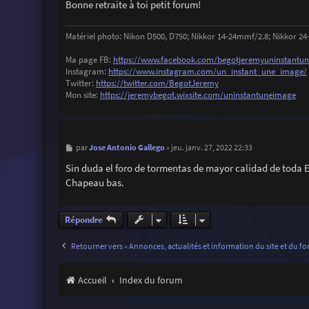
Bonne retraite à toi petit forum!
Matériel photo: Nikon D500, D750; Nikkor 14-24mmf/2.8; Nikkor 24
Ma page FB:
https://www.facebook.com/begotjeremyuninstantu
Instagram:
https://www.instagram.com/un_instant_une_image/
Twitter:
https://twitter.com/BegotJeremy
Mon site:
https://jeremybegot.wixsite.com/uninstantuneimage
M
Jose Antonio Gallego
par
»
jeu. janv. 27, 2022 22:33
e
s
Sin duda el foro de tormentas de mayor calidad de toda
s
Chapeau bas.
a
g
e
Répondre
Retourner vers « Annonces, actualités et information du site et du fo
Accueil
Index du forum