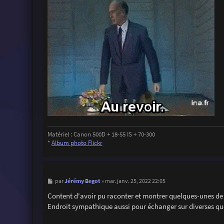
Matériel : Canon 500D + 18-55 IS + 70-300
*
Album photo Flickr
M
Jérémy Begot
par
»
mar. janv. 25, 2022 22:05
e
s
Content d'avoir pu raconter et montrer quelques-unes de
s
Endroit sympathique aussi pour échanger sur diverses q
a
g
e