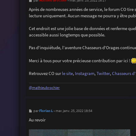
M
Mathieu Brochier
par
»
mar. janv. 25, 2022 16:17
e
s
Après de nombreuses années de service, le forum CO tire 
s
lecture uniquement. Aucun message ne pourra y être publié
a
g
e
Cet endroit est une jolie base de données et renferme que
accessible aussi longtemps que possible.
Pas d'inquiétude, l'aventure Chasseurs d'Orages continu
Merci à tous pour votre précieuse contribution par ici !
Retrouvez CO sur
le site
,
Instagram
,
Twitter
,
Chasseurs d'
@mathieubrochier
M
Florian L
par
»
mar. janv. 25, 2022 18:54
e
s
Au revoir
s
a
g
e