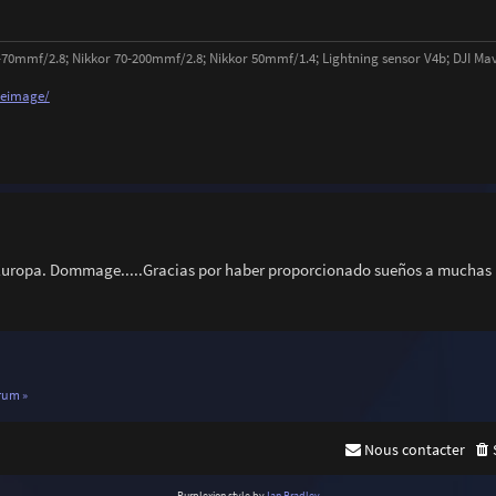
-70mmf/2.8; Nikkor 70-200mmf/2.8; Nikkor 50mmf/1.4; Lightning sensor V4b; DJI Mav
neimage/
 Europa. Dommage.....Gracias por haber proporcionado sueños a muchas
rum »
Nous contacter
Purplexion style by
Ian Bradley