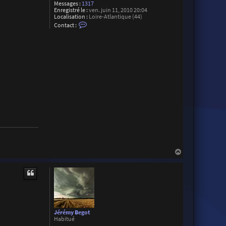
Messages :
1317
e
Enregistré le :
ven. juin 11, 2010 20:04
r
Localisation :
Loire-Atlantique (44)
C
Contact :
o
n
t
a
c
t
e
r
F
l
o
r
i
a
n
L
H
a
u
t
Jérémy Begot
Habitué