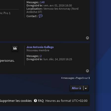
Messages :
148
Enregistré le :
ven. avr. 01, 2016 16:30
Localisation :
Vernosc-les-Annonay (Nord
Ardèche: 07)
ic Pro 1
C
Contact :
o
n
t
a
c
t
e
H
r
a
J
u
é
Jose Antonio Gallego
t
r
Nouveau membre
é
Messages :
2
m
Enregistré le :
lun. déc. 14, 2020 16:25
 personas.
y
B
e
g
H
o
a
t
4 messages • Page
1
sur
1
u
t
Aller à
Supprimer les cookies
FAQ
Heures au format
UTC+02:00