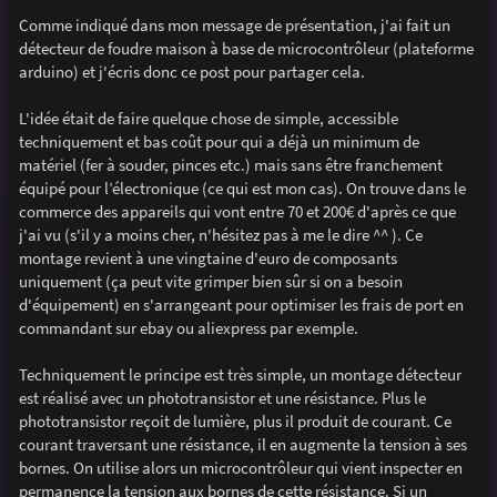
a
g
Comme indiqué dans mon message de présentation, j'ai fait un
e
détecteur de foudre maison à base de microcontrôleur (plateforme
arduino) et j'écris donc ce post pour partager cela.
L'idée était de faire quelque chose de simple, accessible
techniquement et bas coût pour qui a déjà un minimum de
matériel (fer à souder, pinces etc.) mais sans être franchement
équipé pour l’électronique (ce qui est mon cas). On trouve dans le
commerce des appareils qui vont entre 70 et 200€ d'après ce que
j'ai vu (s'il y a moins cher, n'hésitez pas à me le dire ^^ ). Ce
montage revient à une vingtaine d'euro de composants
uniquement (ça peut vite grimper bien sûr si on a besoin
d'équipement) en s'arrangeant pour optimiser les frais de port en
commandant sur ebay ou aliexpress par exemple.
Techniquement le principe est très simple, un montage détecteur
est réalisé avec un phototransistor et une résistance. Plus le
phototransistor reçoit de lumière, plus il produit de courant. Ce
courant traversant une résistance, il en augmente la tension à ses
bornes. On utilise alors un microcontrôleur qui vient inspecter en
permanence la tension aux bornes de cette résistance. Si un