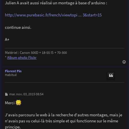
g
Julien A avait aussi réalisé un montage à base d'arduino :
  pinMode(triggerPIN,OUTPUT);

e
  pinMode(prefocusPIN,OUTPUT);

  pinMode(SatLedPIN,OUTPUT);

http://www.purebasic.fr/french/viewtopi ... 3&start=15
  pinMode(blinkerPIN,OUTPUT);

continue ainsi.
  digitalWrite(triggerPIN,LOW);

  digitalWrite(prefocusPIN,HIGH);    //Camera prefocue
  digitalWrite(SatLedPIN,LOW);

A+
  digitalWrite(blinkerPIN,LOW);

  MsTimer2::set(2000, flash);        //ISR flash launc
Matériel : Canon 500D + 18-55 IS + 70-300
  MsTimer2::start();                 //Enable Timer2 i
*
Album photo Flickr
}

a
u
Florent Pin
t
Habitué
void loop() {

  sensorValue = analogRead(photoTPIN);               
  if(sensorValue>990){                               
M
mar. nov. 03, 2015 08:54
    digitalWrite(SatLedPIN,1);}

e
  else{

s
Merci
s
    digitalWrite(SatLedPIN,0);}  

a
g
J'avais parcouru le web à la recherche d'autres montages, mais je
  if(sensorValue-prevSensorValue>3){                  
e
    digitalWrite(SatLedPIN,1);                       
n'avais pas vu celui-là très simple et qui fonctionne sur le même
    digitalWrite(triggerPIN,HIGH);                    
principe.