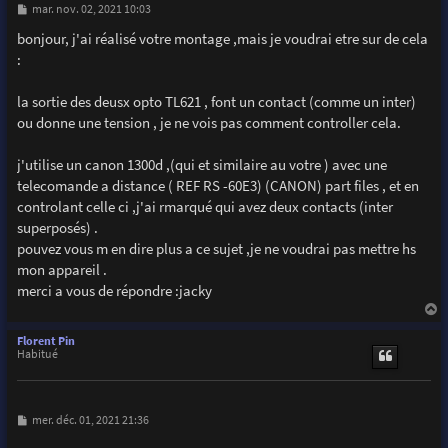
M
mar. nov. 02, 2021 10:03
e
s
bonjour, j'ai réalisé votre montage ,mais je voudrai etre sur de cela
s
:
a
g
e
la sortie des deusx opto TL621 , font un contact (comme un inter)
ou donne une tension , je ne vois pas comment controller cela.
j'utilise un canon 1300d ,(qui et similaire au votre ) avec une
telecomande a distance ( REF RS -60E3) (CANON) part files , et en
controlant celle ci ,j'ai rmarqué qui avez deux contacts (inter
superposés) .
pouvez vous m en dire plus a ce sujet ,je ne voudrai pas mettre hs
mon appareil .
merci a vous de répondre :jacky
a
u
Florent Pin
t
Habitué
M
mer. déc. 01, 2021 21:36
e
s