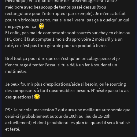
mécanique) et la qualité finale de l'assemblage serait assez
médiocre avec beaucoup de temps passé dessus (trou
rectangulaire pour l'interrupteur par exemple). Je m'en satisfait
pour un bricolage perso, mais je ne livrerai pas ça à quelqu'un qui
me paye pour ça.
Et enfin, pas mal de composants sont sourcés sur ebay en chine ou
HK, donc il faut compter 1 mois d'appro voire 2 mois s'il y a un
raté, ce n'est pas trop gérable pour un produit à livrer.
Bref tout ça pour dire que ce n'est qu'un bricolage perso et je
t'encourage à tenter l'essai si tu a déjà un fer à souder et un
multimètre.
Je peux fournir plus d'explications/aide si besoin, ou le sourcing
des composants à tarif raisonnable si besoin. N'hésite pas si tu as
des questions !
PS : Je bricole une version 2 qui aura une meilleure autonomie que
celui-ci (probablement autour de 100h au lieu de 15-20h
actuellement) et dont je publierai les plan ici quand il sera finalisé
et testé.