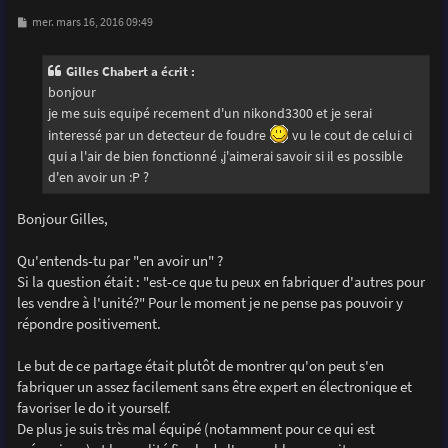
M
mer. mars 16, 2016 09:49
e
s
s
Gilles Chabert a écrit :
a
g
bonjour
e
je me suis equipé recement d'un nikond3300 et je serai
interessé par un detecteur de foudre
vu le cout de celui ci
qui a l'air de bien fonctionné ,j'aimerai savoir si il es possible
d'en avoir un :P ?
Bonjour Gilles,
Qu'entends-tu par "en avoir un" ?
Si la question était : "est-ce que tu peux en fabriquer d'autres pour
les vendre à l'unité?" Pour le moment je ne pense pas pouvoir y
répondre positivement.
Le but de ce partage était plutôt de montrer qu'on peut s'en
fabriquer un assez facilement sans être expert en électronique et
favoriser le do it yourself.
De plus je suis très mal équipé (notamment pour ce qui est