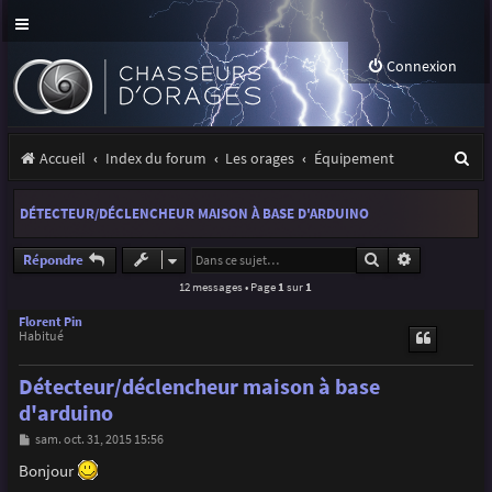
Connexion
R
Accueil
Index du forum
Les orages
Équipement
e
DÉTECTEUR/DÉCLENCHEUR MAISON À BASE D'ARDUINO
c
h
Rechercher
Recherche a
Répondre
12 messages • Page
1
sur
1
e
r
Florent Pin
Habitué
c
Détecteur/déclencheur maison à base
h
d'arduino
e
M
sam. oct. 31, 2015 15:56
r
e
s
Bonjour
s