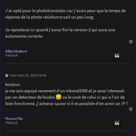
    delay(300);

    digitalWrite(SatLedPIN,0);                        
J'ai opté pour le phototransistor car j'avais peur que le temps de
    digitalWrite(triggerPIN,LOW);    

réponse de la photo résistance soit un peu long.
  }

  prevSensorValue=sensorValue;                       
}

Je reposterai ici quand j'aurai fini la version 2 qui aura une
autonomie correcte.
void flash(){                                        
a
  blinker= !blinker;                                  
u
Gilles Chabert
  digitalWrite(blinkerPIN,blinker);                   
t
Habitué
  if(blinker){                                       
    MsTimer2::set(20, flash);

    MsTimer2::start();

  }

M
mar. mars 15, 2016 16:45
  else{

e
s
    MsTimer2::set(2000, flash);

bonjour
s
    MsTimer2::start();

je me suis equipé recement d'un nikond3300 et je serai interessé
a
  }

g
par un detecteur de foudre
vu le cout de celui ci qui a l'air de
e
}
bien fonctionné ,j'aimerai savoir si il es possible d'en avoir un :P ?
a
u
Florent Pin
t
Habitué