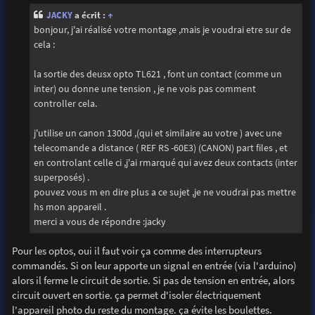
s
JACKY
a écrit :
↑
a
g
bonjour, j'ai réalisé votre montage ,mais je voudrai etre sur de
e
cela :
la sortie des deusx opto TL621 , font un contact (comme un
inter) ou donne une tension , je ne vois pas comment
controller cela.
j'utilise un canon 1300d ,(qui et similaire au votre ) avec une
telecomande a distance ( REF RS -60E3) (CANON) part files , et
en controlant celle ci ,j'ai rmarqué qui avez deux contacts (inter
superposés) .
pouvez vous m en dire plus a ce sujet ,je ne voudrai pas mettre
hs mon appareil .
merci a vous de répondre :jacky
Pour les optos, oui il faut voir ça comme des interrupteurs
commandés. Si on leur apporte un signal en entrée (via l'arduino)
alors il ferme le circuit de sortie. Si pas de tension en entrée, alors
circuit ouvert en sortie. ça permet d'isoler électriquement
l'appareil photo du reste du montage. ça évite les boulettes.