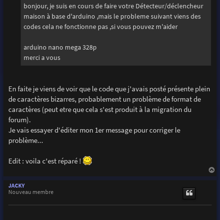
g
bonjour, je suis en cours de faire votre Détecteur/déclencheur
e
maison à base d'arduino ,mais le probleme suivant viens des
codes cela ne fonctionne pas ,si vous pouvez m'aider
arduino nano mega 328p
merci a vous
En faite je viens de voir que le code que j'avais posté présente plein
de caractères bizarres, probablement un problème de format de
caractères (peut etre que cela s'est produit à la migration du
forum).
Je vais essayer d'éditer mon 1er message pour corriger le
problème...
Edit : voila c'est réparé !
a
u
JACKY
t
Nouveau membre