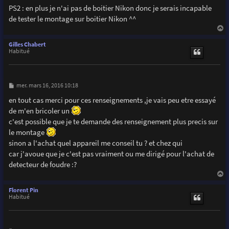
PS2 : en plus je n'ai pas de boitier Nikon donc je serais incapable
de tester le montage sur boitier Nikon ^^
a
u
Gilles Chabert
t
Habitué
M
mer. mars 16, 2016 10:18
e
s
en tout cas merci pour ces renseignements ,je vais peu etre essayé
s
de m'en bricoler un
a
g
c'est possible que je te demande des renseignement plus precis sur
e
le montage
sinon a l'achat quel appareil me conseil tu ? et chez qui
car j'avoue que je c'est pas vraiment ou me dirigé pour l'achat de
detecteur de foudre :?
a
u
Florent Pin
t
Habitué