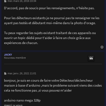
M
mer. mars 16, 2016 10:34
e
s
D'accord, pas de soucis pour les renseignements, n'hésite pas.
s
a
g
Pour les détecteurs existants je ne pourrai pas te renseigner ne les
e
ayant pas testés et débutant moi-même dans la photo d'orage.
Tu peux regarder les sujets existant traitant de ces appareils ou
ouvrir un topic dédié pour t'aider à faire un choix grâce aux
expériences de chacun.
a
u
JACKY
t
Nouveau membre
M
mar. janv. 26, 2021 11:01
e
s
bonjour, je suis en cours de faire votre Détecteur/déclencheur
s
maison à base d'arduino ,mais le probleme suivant viens des codes
a
g
cela ne fonctionne pas ,si vous pouvez m'aider
e
arduino nano mega 328p
merci a vous