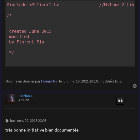
#include <MsTimer2.h>                //MsTimer2 libra
/*

 created June 2015

 modified

 by Florent Pin

 */

const int triggerPIN=12;                //Digital pin
const int prefocusPIN=11;               //Digital pin
const int photoTPIN=7;                  //photoTPINra
Modifié en dernier par
Florent Pin
le lun. mai 10, 2021 20:10, modifié 2 fois.
const int blinkerPIN=9;                //Blinking gree
const int SatLedPIN=8;                  //Saturation &
a
u
Florian L
t
Ancien
int sensorValue = 0;                   //value read fr
int prevSensorValue = 0;               //value read f
int j;

M
lun. nov. 02, 2015 23:03
volatile boolean blinker = LOW;        //State of the 
e
s
très bonne initiative bien documentée.
s
a
void setup() {  
