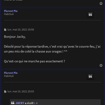
a
u
Florent Pin
t
Habitué
M
lun. mai 10, 2021 19:56
e
s
Bonjour Jacky,
s
a
g
Désolé pour la réponse tardive, c'est vrai qu'avec le couvre-feu, j'ai
e
un peu mis de coté la chasse aux orages ! ^^
Qu'est-ce qui ne marche pas exactement ?
a
u
Florent Pin
t
Habitué
M
lun. mai 10, 2021 20:03
e
s
s
JACKY
a écrit :
↑
a