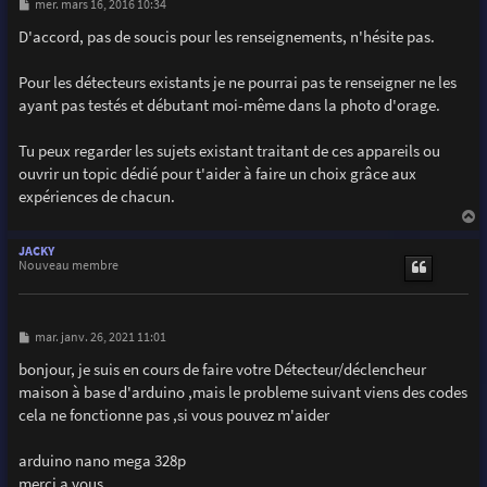
M
mer. mars 16, 2016 10:34
e
s
D'accord, pas de soucis pour les renseignements, n'hésite pas.
s
a
g
Pour les détecteurs existants je ne pourrai pas te renseigner ne les
e
ayant pas testés et débutant moi-même dans la photo d'orage.
Tu peux regarder les sujets existant traitant de ces appareils ou
ouvrir un topic dédié pour t'aider à faire un choix grâce aux
expériences de chacun.
a
u
JACKY
t
Nouveau membre
M
mar. janv. 26, 2021 11:01
e
s
bonjour, je suis en cours de faire votre Détecteur/déclencheur
s
maison à base d'arduino ,mais le probleme suivant viens des codes
a
g
cela ne fonctionne pas ,si vous pouvez m'aider
e
arduino nano mega 328p
merci a vous