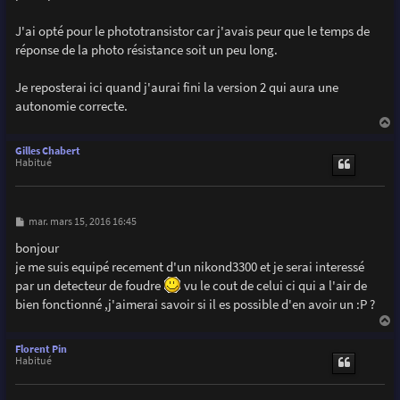
    delay(300);

    digitalWrite(SatLedPIN,0);                        
J'ai opté pour le phototransistor car j'avais peur que le temps de
    digitalWrite(triggerPIN,LOW);    

réponse de la photo résistance soit un peu long.
  }

  prevSensorValue=sensorValue;                       
}

Je reposterai ici quand j'aurai fini la version 2 qui aura une
autonomie correcte.
void flash(){                                        
a
  blinker= !blinker;                                  
u
Gilles Chabert
  digitalWrite(blinkerPIN,blinker);                   
t
Habitué
  if(blinker){                                       
    MsTimer2::set(20, flash);

    MsTimer2::start();

  }

M
mar. mars 15, 2016 16:45
  else{

e
s
    MsTimer2::set(2000, flash);

bonjour
s
    MsTimer2::start();

je me suis equipé recement d'un nikond3300 et je serai interessé
a
  }

g
par un detecteur de foudre
vu le cout de celui ci qui a l'air de
e
}
bien fonctionné ,j'aimerai savoir si il es possible d'en avoir un :P ?
a
u
Florent Pin
t
Habitué