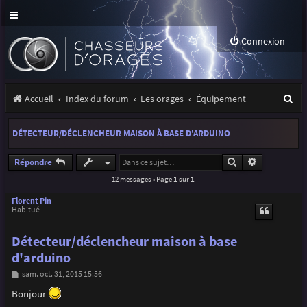
Connexion
R
Accueil
Index du forum
Les orages
Équipement
e
DÉTECTEUR/DÉCLENCHEUR MAISON À BASE D'ARDUINO
c
h
Rechercher
Recherche a
Répondre
12 messages • Page
1
sur
1
e
r
Florent Pin
Habitué
c
Détecteur/déclencheur maison à base
h
d'arduino
e
M
sam. oct. 31, 2015 15:56
r
e
s
Bonjour
s