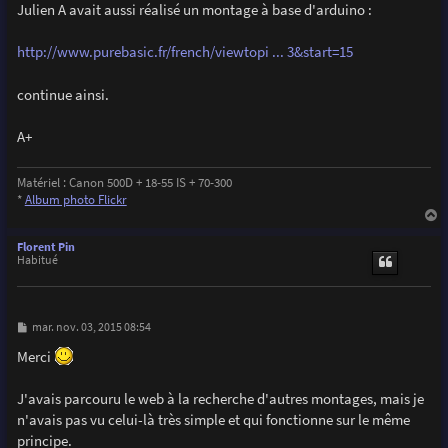
g
Julien A avait aussi réalisé un montage à base d'arduino :
  pinMode(triggerPIN,OUTPUT);

e
  pinMode(prefocusPIN,OUTPUT);

  pinMode(SatLedPIN,OUTPUT);

http://www.purebasic.fr/french/viewtopi ... 3&start=15
  pinMode(blinkerPIN,OUTPUT);

continue ainsi.
  digitalWrite(triggerPIN,LOW);

  digitalWrite(prefocusPIN,HIGH);    //Camera prefocue
  digitalWrite(SatLedPIN,LOW);

A+
  digitalWrite(blinkerPIN,LOW);

  MsTimer2::set(2000, flash);        //ISR flash launc
Matériel : Canon 500D + 18-55 IS + 70-300
  MsTimer2::start();                 //Enable Timer2 i
*
Album photo Flickr
}

a
u
Florent Pin
t
Habitué
void loop() {

  sensorValue = analogRead(photoTPIN);               
  if(sensorValue>990){                               
M
mar. nov. 03, 2015 08:54
    digitalWrite(SatLedPIN,1);}

e
  else{

s
Merci
s
    digitalWrite(SatLedPIN,0);}  

a
g
J'avais parcouru le web à la recherche d'autres montages, mais je
  if(sensorValue-prevSensorValue>3){                  
e
    digitalWrite(SatLedPIN,1);                       
n'avais pas vu celui-là très simple et qui fonctionne sur le même
    digitalWrite(triggerPIN,HIGH);                    
principe.