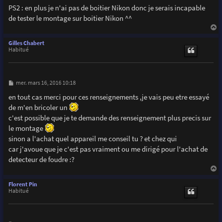
PS2 : en plus je n'ai pas de boitier Nikon donc je serais incapable
de tester le montage sur boitier Nikon ^^
a
u
Gilles Chabert
t
Habitué
M
mer. mars 16, 2016 10:18
e
s
en tout cas merci pour ces renseignements ,je vais peu etre essayé
s
de m'en bricoler un
a
g
c'est possible que je te demande des renseignement plus precis sur
e
le montage
sinon a l'achat quel appareil me conseil tu ? et chez qui
car j'avoue que je c'est pas vraiment ou me dirigé pour l'achat de
detecteur de foudre :?
a
u
Florent Pin
t
Habitué