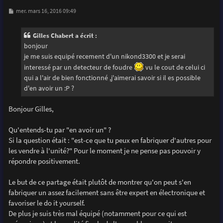
M
mer. mars 16, 2016 09:49
e
s
s
Gilles Chabert a écrit :
a
g
bonjour
e
je me suis equipé recement d'un nikond3300 et je serai
interessé par un detecteur de foudre
vu le cout de celui ci
qui a l'air de bien fonctionné ,j'aimerai savoir si il es possible
d'en avoir un :P ?
Bonjour Gilles,
Qu'entends-tu par "en avoir un" ?
Si la question était : "est-ce que tu peux en fabriquer d'autres pour
les vendre à l'unité?" Pour le moment je ne pense pas pouvoir y
répondre positivement.
Le but de ce partage était plutôt de montrer qu'on peut s'en
fabriquer un assez facilement sans être expert en électronique et
favoriser le do it yourself.
De plus je suis très mal équipé (notamment pour ce qui est