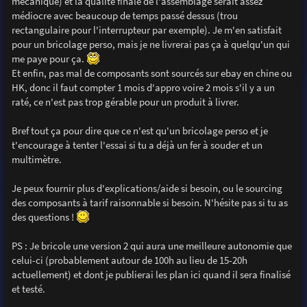
mécanique) et la qualité finale de l'assemblage serait assez
médiocre avec beaucoup de temps passé dessus (trou
rectangulaire pour l'interrupteur par exemple). Je m'en satisfait
pour un bricolage perso, mais je ne livrerai pas ça à quelqu'un qui
me paye pour ça.
Et enfin, pas mal de composants sont sourcés sur ebay en chine ou
HK, donc il faut compter 1 mois d'appro voire 2 mois s'il y a un
raté, ce n'est pas trop gérable pour un produit à livrer.
Bref tout ça pour dire que ce n'est qu'un bricolage perso et je
t'encourage à tenter l'essai si tu a déjà un fer à souder et un
multimètre.
Je peux fournir plus d'explications/aide si besoin, ou le sourcing
des composants à tarif raisonnable si besoin. N'hésite pas si tu as
des questions !
PS : Je bricole une version 2 qui aura une meilleure autonomie que
celui-ci (probablement autour de 100h au lieu de 15-20h
actuellement) et dont je publierai les plan ici quand il sera finalisé
et testé.