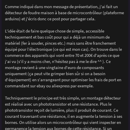
a
g
Comme indiqué dans mon message de présentation, j'ai fait un
e
détecteur de foudre maison à base de microcontrôleur (plateforme
arduino) et j'écris donc ce post pour partager cela.
L'idée était de faire quelque chose de simple, accessible
techniquement et bas coût pour qui a déjà un minimum de
matériel (fer à souder, pinces etc.) mais sans être franchement
équipé pour l’électronique (ce qui est mon cas). On trouve dans le
commerce des appareils qui vont entre 70 et 200€ d'après ce que
j'ai vu (s'il y a moins cher, n'hésitez pas à me le dire ^^ ). Ce
montage revient à une vingtaine d'euro de composants
uniquement (ça peut vite grimper bien sûr si on a besoin
d'équipement) en s'arrangeant pour optimiser les frais de port en
commandant sur ebay ou aliexpress par exemple.
Techniquement le principe est très simple, un montage détecteur
est réalisé avec un phototransistor et une résistance. Plus le
phototransistor reçoit de lumière, plus il produit de courant. Ce
courant traversant une résistance, il en augmente la tension à ses
bornes. On utilise alors un microcontrôleur qui vient inspecter en
permanence la tension aux bornes de cette résistance. Si un