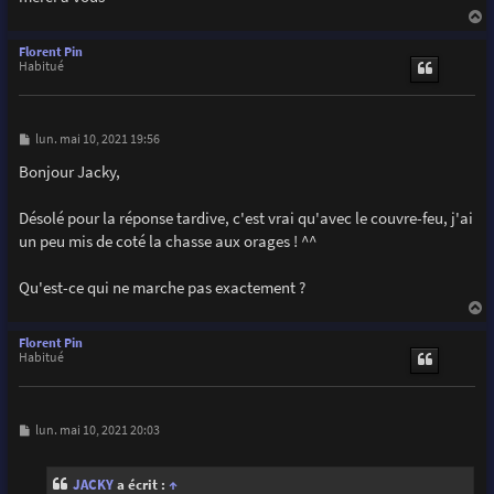
a
u
Florent Pin
t
Habitué
M
lun. mai 10, 2021 19:56
e
s
Bonjour Jacky,
s
a
g
Désolé pour la réponse tardive, c'est vrai qu'avec le couvre-feu, j'ai
e
un peu mis de coté la chasse aux orages ! ^^
Qu'est-ce qui ne marche pas exactement ?
a
u
Florent Pin
t
Habitué
M
lun. mai 10, 2021 20:03
e
s
s
JACKY
a écrit :
↑
a