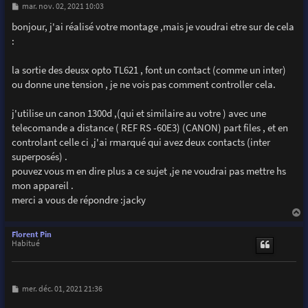
M
mar. nov. 02, 2021 10:03
e
s
bonjour, j'ai réalisé votre montage ,mais je voudrai etre sur de cela
s
:
a
g
e
la sortie des deusx opto TL621 , font un contact (comme un inter)
ou donne une tension , je ne vois pas comment controller cela.
j'utilise un canon 1300d ,(qui et similaire au votre ) avec une
telecomande a distance ( REF RS -60E3) (CANON) part files , et en
controlant celle ci ,j'ai rmarqué qui avez deux contacts (inter
superposés) .
pouvez vous m en dire plus a ce sujet ,je ne voudrai pas mettre hs
mon appareil .
merci a vous de répondre :jacky
a
u
Florent Pin
t
Habitué
M
mer. déc. 01, 2021 21:36
e
s