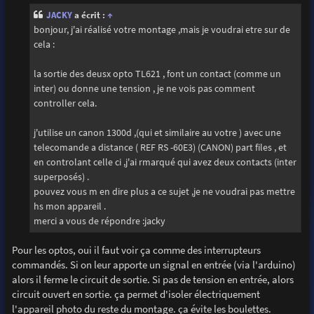
s
JACKY
a écrit :
↑
a
g
bonjour, j'ai réalisé votre montage ,mais je voudrai etre sur de
e
cela :
la sortie des deusx opto TL621 , font un contact (comme un
inter) ou donne une tension , je ne vois pas comment
controller cela.
j'utilise un canon 1300d ,(qui et similaire au votre ) avec une
telecomande a distance ( REF RS -60E3) (CANON) part files , et
en controlant celle ci ,j'ai rmarqué qui avez deux contacts (inter
superposés) .
pouvez vous m en dire plus a ce sujet ,je ne voudrai pas mettre
hs mon appareil .
merci a vous de répondre :jacky
Pour les optos, oui il faut voir ça comme des interrupteurs
commandés. Si on leur apporte un signal en entrée (via l'arduino)
alors il ferme le circuit de sortie. Si pas de tension en entrée, alors
circuit ouvert en sortie. ça permet d'isoler électriquement
l'appareil photo du reste du montage. ça évite les boulettes.