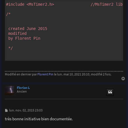
#include <MsTimer2.h>                //MsTimer2 libra
/*

 created June 2015

 modified

 by Florent Pin

 */

const int triggerPIN=12;                //Digital pin
const int prefocusPIN=11;               //Digital pin
const int photoTPIN=7;                  //photoTPINra
Modifié en dernier par
Florent Pin
le lun. mai 10, 2021 20:10, modifié 2 fois.
const int blinkerPIN=9;                //Blinking gree
const int SatLedPIN=8;                  //Saturation &
a
u
Florian L
t
Ancien
int sensorValue = 0;                   //value read fr
int prevSensorValue = 0;               //value read f
int j;

M
lun. nov. 02, 2015 23:03
volatile boolean blinker = LOW;        //State of the 
e
s
très bonne initiative bien documentée.
s
a
void setup() {  
