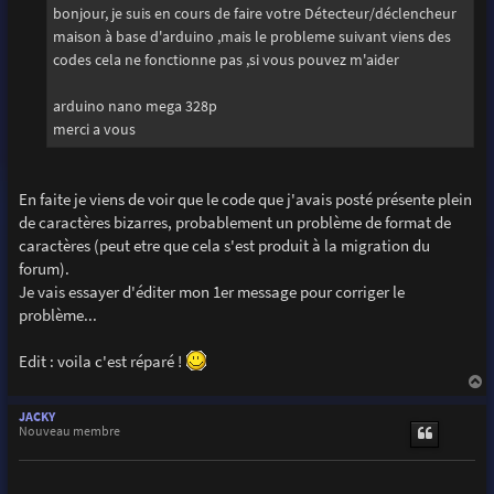
g
bonjour, je suis en cours de faire votre Détecteur/déclencheur
e
maison à base d'arduino ,mais le probleme suivant viens des
codes cela ne fonctionne pas ,si vous pouvez m'aider
arduino nano mega 328p
merci a vous
En faite je viens de voir que le code que j'avais posté présente plein
de caractères bizarres, probablement un problème de format de
caractères (peut etre que cela s'est produit à la migration du
forum).
Je vais essayer d'éditer mon 1er message pour corriger le
problème...
Edit : voila c'est réparé !
a
u
JACKY
t
Nouveau membre