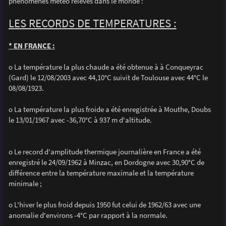
phénomènes météo relevés dans le monde :
a
g
e
LES RECORDS DE TEMPERATURES :
* EN FRANCE :
o La température la plus chaude a été obtenue à à Conqueyrac
(Gard) le 12/08/2003 avec 44,10°C suivit de Toulouse avec 44°C le
08/08/1923.
o La température la plus froide a été enregistrée à Mouthe, Doubs
le 13/01/1967 avec -36,70°C à 937 m d'altitude.
o Le record d'amplitude thermique journalière en France a été
enregistré le 24/09/1962 à Minzac, en Dordogne avec 30,90°C de
différence entre la température maximale et la température
minimale ;
o L'hiver le plus froid depuis 1950 fut celui de 1962/63 avec une
anomalie d'environs -4°C par rapport à la normale.