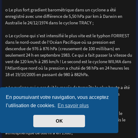
o Le plus fort gradient barométrique dans un cyclone a été
enregistré avec une différence de 5,50 hPa par km à Darwin en
Australie le 24/12/1974 dans le cyclone TRACY ;
o Le cyclone qui s'est intensifié le plus vite est le typhon FORREST
dans le nord-ouest de l'Océan Pacifique où sa pression est
descendue de 976 à 876 hPa (creusement de 100 millibars) en
seulement 24 h en septembre 1983. Ce qui a fait passer la vitesse du
vent de 120 km/h à 285 km/h ! Le second est le cyclone WILMA dans
l'Atlantique nord où la pression a chuté de 98 hPa en 24 heures les
18 et 19/10/2005 en passant de 980 à 882hPa.
o Le cyclone qui a produit la marée de tempête la plus haute a été
BATHURST BAY en Australie, en 1899, en causant des vagues
En poursuivant votre navigation, vous acceptez
déferlantes de 13 m ;
l’utilisation de cookies.
En savoir plus
o Le record de la vitesse du vent enregistré au sol a été dans le
cyclone WILMA, le 19/10/2005 avec des vents à 330.km/h. Puis le
OK
2ème est le cyclone GILBERT avec 320 km/h et une pression
atmosphèrique de 888 hPa en 1988.;