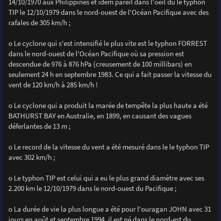
14/10/1970 aux Philippines et idem pareil dans l'oeil du le typhon
TIP le 12/10/1979 dans le nord-ouest de l'Océan Pacifique avec des
rafales de 305 km/h ;
o Le cyclone qui s'est intensifié le plus vite est le typhon FORREST
dans le nord-ouest de l'Océan Pacifique où sa pression est
descendue de 976 à 876 hPa (creusement de 100 millibars) en
seulement 24 h en septembre 1983. Ce qui a fait passer la vitesse du
vent de 120 km/h à 285 km/h !
o Le cyclone qui a produit la marée de tempête la plus haute a été
BATHURST BAY en Australie, en 1899, en causant des vagues
déferlantes de 13 m ;
o Le record de la vitesse du vent a été mesuré dans le le typhon TIP
avec 302 km/h ;
o Le typhon TIP est celui qui a eu le plus grand diamètre avec ses
2.200 km le 12/10/1979 dans le nord-ouest du Pacifique ;
o La durée de vie la plus longue a été pour l'ouragan JOHN avec 31
jours en août et septembre 1994, il est né dans le nord-est du