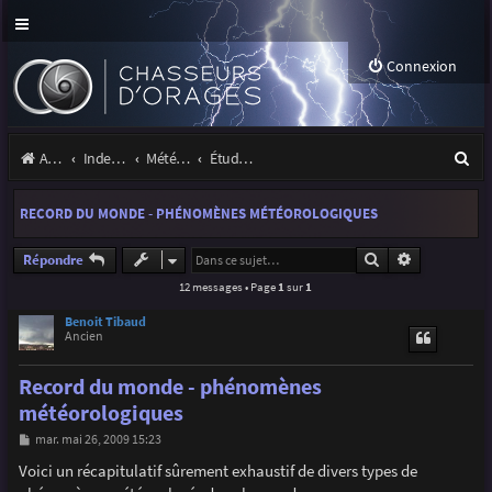
Connexion
R
Accueil
Index du forum
Météo et climatologie des orages
Étude de phénomènes orageux
e
RECORD DU MONDE - PHÉNOMÈNES MÉTÉOROLOGIQUES
c
h
Rechercher
Recherche a
Répondre
12 messages • Page
1
sur
1
e
r
Benoit Tibaud
Ancien
c
Record du monde - phénomènes
h
météorologiques
e
M
mar. mai 26, 2009 15:23
r
e
s
Voici un récapitulatif sûrement exhaustif de divers types de
s