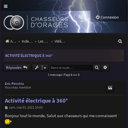
Connexion
R
Accueil
Index du forum
Les orages
Vidéos d'orages
e
ACTIVITÉ ÉLECTRIQUE À 360°
c
h
Rechercher
Recherche a
Répondre
1 message • Page
1
sur
1
e
r
Eric Pirrotta
Nouveau membre
c
Activité électrique à 360°
h
M
sam. mai 01, 2021 10:43
e
e
s
Bonjour tout le monde, Salut aux chasseurs qui me connaissent
r
s
a
g