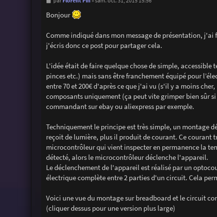
M
Florent Pin
par
»
sam. oct. 31, 2015 15:56
e
s
Bonjour
s
a
g
Comme indiqué dans mon message de présentation, j'ai fa
e
j'écris donc ce post pour partager cela.
L'idée était de faire quelque chose de simple, accessible
pinces etc.) mais sans être franchement équipé pour l’él
entre 70 et 200€ d'après ce que j'ai vu (s'il y a moins che
composants uniquement (ça peut vite grimper bien sûr si 
commandant sur ebay ou aliexpress par exemple.
Techniquement le principe est très simple, un montage dét
reçoit de lumière, plus il produit de courant. Ce courant t
microcontrôleur qui vient inspecter en permanence la ten
détecté, alors le microcontrôleur déclenche l'appareil.
Le déclenchement de l'appareil est réalisé par un optoco
électrique complète entre 2 parties d'un circuit. Cela pe
Voici une vue du montage sur breadboard et le circuit co
(cliquer dessus pour une version plus large)