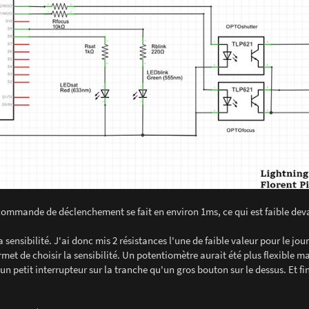
 commande de déclenchement se fait en environ 1ms, ce qui est faible dev
 sensibilité. J'ai donc mis 2 résistances l'une de faible valeur pour le jour
met de choisir la sensibilité. Un potentiomètre aurait été plus flexible ma
n petit interrupteur sur la tranche qu'un gros bouton sur le dessus. Et f