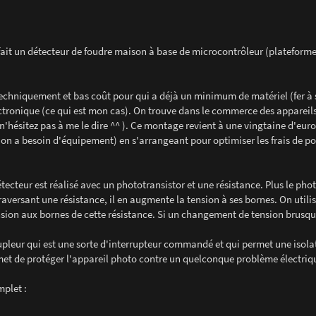
it un détecteur de foudre maison à base de microcontrôleur (plateforme
 techniquement et bas coût pour qui a déjà un minimum de matériel (fer à 
ectronique (ce qui est mon cas). On trouve dans le commerce des appareils
r, n'hésitez pas à me le dire ^^ ). Ce montage revient à une vingtaine d'eur
on a besoin d'équipement) en s'arrangeant pour optimiser les frais de po
ecteur est réalisé avec un phototransistor et une résistance. Plus le pho
raversant une résistance, il en augmente la tension à ses bornes. On utili
sion aux bornes de cette résistance. Si un changement de tension brusqu
upleur qui est une sorte d'interrupteur commandé et qui permet une isola
rmet de protéger l'appareil photo contre un quelconque problème électriq
mplet :