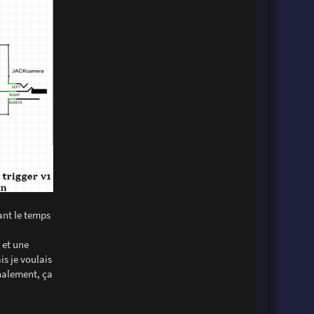
ant le temps
 et une
is je voulais
inalement, ça