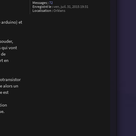
Messages :
72
Enregistré le :
ven. juil. 31, 2015 19:31
Localisation :
Orléans
 arduino) et
souder,
 qui vont
o de
rt en
totransistor
se alors un
e est
tion
ue.