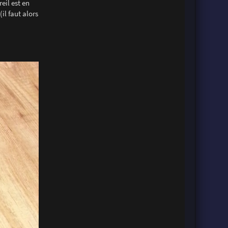
eil est en
l faut alors