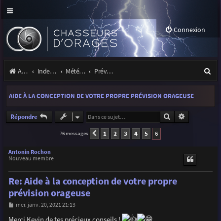
Connexion
R
Accueil
Index du forum
Météo et climatologie des orages
Prévisions et suivis des orages
e
AIDE À LA CONCEPTION DE VOTRE PROPRE PRÉVISION ORAGEUSE
c
h
Rechercher
Recherche a
Répondre
e
1
2
3
4
5
6
76 messages
Précédente
r
Antonin Rochon
Nouveau membre
c
h
Re: Aide à la conception de votre propre
e
prévision orageuse
r
M
mer. janv. 20, 2021 21:13
e
s
Merci Kevin de tes précieux conseils !