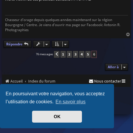
s
a
g
e
Chasseur d'orage depuis quelques années maintenant sur la région
Bourgogne / Centre. Je viens d'ouvrir ma page sur Facebook: Antonin R.
Photographies
a
u
Répondre
t
1
2
3
4
5
6
76 messages
Précédente
Aller à
Accueil
Index du forum
Nous contacter
Purplexion style by
Ian Bradley
En poursuivant votre navigation, vous acceptez
Développé par
phpBB
® Forum Software © phpBB Limited
l’utilisation de cookies.
En savoir plus
Traduit par
phpBB-fr.com
Confidentialité
|
Conditions
OK