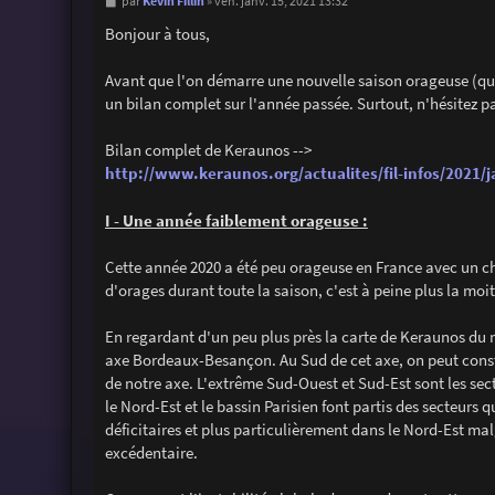
M
Kévin Fillin
par
»
ven. janv. 15, 2021 13:32
e
s
Bonjour à tous,
s
a
g
Avant que l'on démarre une nouvelle saison orageuse (que j
e
un bilan complet sur l'année passée. Surtout, n'hésitez p
Bilan complet de Keraunos -->
http://www.keraunos.org/actualites/fil-infos/2021/j
I - Une année faiblement orageuse :
Cette année 2020 a été peu orageuse en France avec un ch
d'orages durant toute la saison, c'est à peine plus la moi
En regardant d'un peu plus près la carte de Keraunos du 
axe Bordeaux-Besançon. Au Sud de cet axe, on peut consta
de notre axe. L'extrême Sud-Ouest et Sud-Est sont les sec
le Nord-Est et le bassin Parisien font partis des secteurs 
déficitaires et plus particulièrement dans le Nord-Est ma
excédentaire.