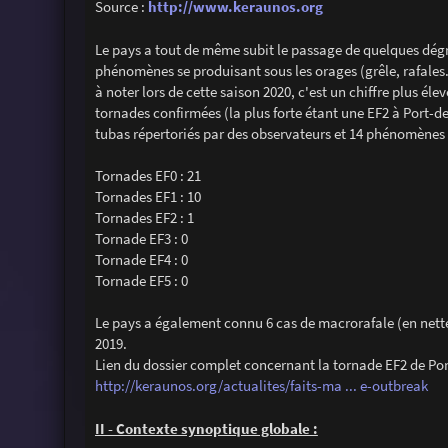
Source :
http://www.keraunos.org
Le pays a tout de même subit le passage de quelques dégr
phénomènes se produisant sous les orages (grêle, rafales
à noter lors de cette saison 2020, c'est un chiffre plus é
tornades confirmées (la plus forte étant une EF2 à Port-d
tubas répertoriés par des observateurs et 14 phénomènes 
Tornades EF0 : 21
Tornades EF1 : 10
Tornades EF2 : 1
Tornade EF3 : 0
Tornade EF4 : 0
Tornade EF5 : 0
Le pays a également connu 6 cas de macrorafale (en nette
2019.
Lien du dossier complet concernant la tornade EF2 de Por
http://keraunos.org/actualites/faits-ma ... e-outbreak
II - Contexte synoptique globale :