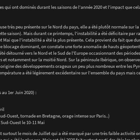
s qui ont dominés durant les saisons de l'année 2020 et l'impact que cela
se très peu présente sur le Nord du pays, elle a été plutôt normale sur l
ette saison). Mais durant ce printemps, l'instabilité a été déficitaire par r
t Mai que l'instabilité a été la plus présente. Cela provient du fait que du
de blocage dominant, on constate une forte anomalie de hauts géopotenti
c été détourné vers le Nord et le Sud de l'Europe occasionnant des période
ys et notamment sur la moitié Nord. Sur la péninsule Ibérique, on observe
à l'origine des développements orageux un peu plus nombreux entre les Pyr
empérature a été légèrement excédentaire sur l'ensemble du pays mais c
 au 1er Juin 2020) :
l
ril
ud-Ouest, tornade en Bretagne, orage intense sur Paris..)
e Sud-Ouest le 10-11 Mai
t surtout le mois de Juillet qui a été marqué par une très faible activité 
 qui a été le plus sec. Mais cet été 2020 fait surtout parti des étés les pl