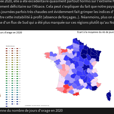
née 2020, elle a été excédentaire quasiment partout hormis sur l'extrême 
ment déficitaire sur l'Alsace. Cela peut s'expliquer du fait que notre pay
journées parfois très chaudes ont évidemment fait grimper les indices d'
e cette instabilité à profit (absence de forçages..). Néanmoins, plus on
se d'un flux de Sud qui a été plus marquée sur ces régions plutôt qu'au No
enne du nombre de jours d'orage en 2020