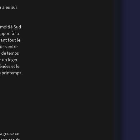
 a eu sur
a moitié Sud
apport à la
rant tout le
els entre
s de temps
r un léger
énées et le
e printemps
orageuse ce
us chauds du