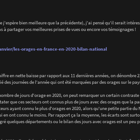
'espère bien meilleure que la précédente), j'ai pensé qu'il serait intéres
as à partager vos meilleures prises de vues ou encore vos témoignages !
anvier/les-orages-en-france-en-2020-bilan-national
iffre en nette baisse par rapport aux 11 dernières années, on dénombre 2
tié des journées de l'année qui ont été marquées par des orages sur le pay
nombre de jours d'orage en 2020, on peut remarquer un certain contraste 
ter que ces secteurs ont connus plus de jours avec des orages que la pa
teurs ayant connu le plus d'orages en 2020, alors qu'une petite partie du
qui en ont connu le moins. Par rapport ça la moyenne, les écarts sont surto
lgré quelques départements ou le bilan des jours avec orages est un peu p