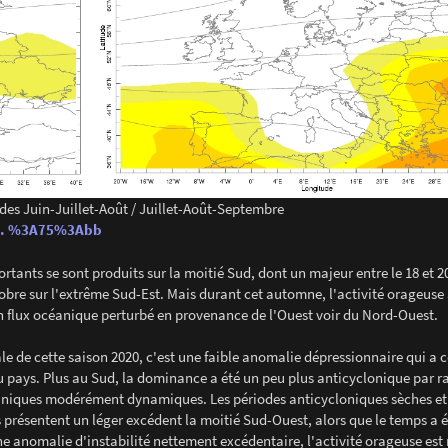
des Juin-Juillet-Août / Juillet-Août-Septembre
... %3A75%3Abb
tants se sont produits sur la moitié Sud, dont un majeur entre le 18 et 
tobre sur l'extrême Sud-Est. Mais durant cet automne, l'activité orageuse 
n flux océanique perturbé en provenance de l'Ouest voir du Nord-Ouest.
e de cette saison 2020, c'est une faible anomalie dépressionnaire qui a 
u pays. Plus au Sud, la dominance a été un peu plus anticyclonique par r
céaniques modérément dynamiques. Les périodes anticycloniques sèches et
s présentent un léger excédent la moitié Sud-Ouest, alors que le temps a é
e anomalie d'instabilité nettement excédentaire, l'activité orageuse est 