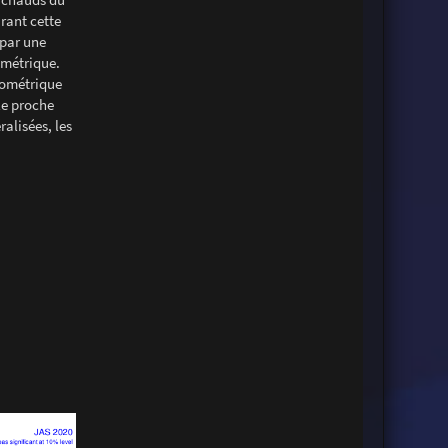
rant cette
 par une
ométrique.
arométrique
le proche
alisées, les