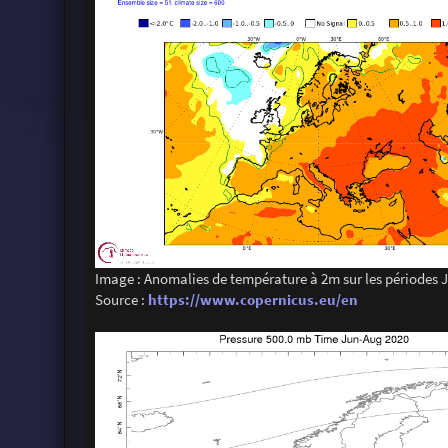
Image : Anomalies de température à 2m sur les périodes J
Source :
https://www.copernicus.eu/en