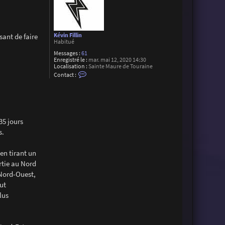
sant de faire
Kévin Fillin
Habitué
Messages :
61
Enregistré le :
mar. mai 12, 2020 14:30
Localisation :
Sainte Maure de Touraine
C
Contact :
o
n
t
a
c
t
e
35 jours
r
s.
K
é
v
i
en tirant un
n
rtie au Nord
F
i
 Nord-Ouest,
l
ut
l
i
lus
n