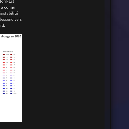
Nord-Est
s a connu
instabilité
 descend vers
rd.