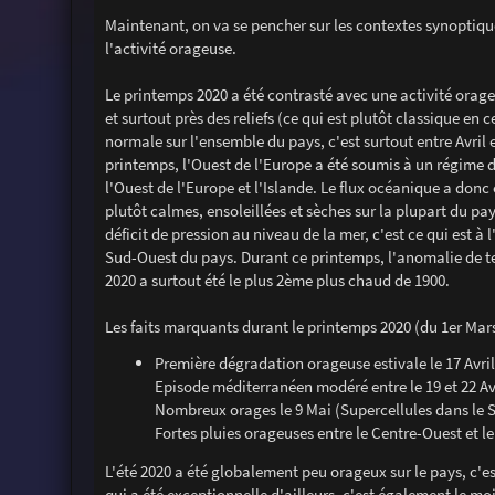
Maintenant, on va se pencher sur les contextes synoptique
l'activité orageuse.
Le printemps 2020 a été contrasté avec une activité orageu
et surtout près des reliefs (ce qui est plutôt classique en c
normale sur l'ensemble du pays, c'est surtout entre Avril e
printemps, l'Ouest de l'Europe a été soumis à un régime 
l'Ouest de l'Europe et l'Islande. Le flux océanique a don
plutôt calmes, ensoleillées et sèches sur la plupart du pa
déficit de pression au niveau de la mer, c'est ce qui est 
Sud-Ouest du pays. Durant ce printemps, l'anomalie de t
2020 a surtout été le plus 2ème plus chaud de 1900.
Les faits marquants durant le printemps 2020 (du 1er Mars
Première dégradation orageuse estivale le 17 Avri
Episode méditerranéen modéré entre le 19 et 22 Av
Nombreux orages le 9 Mai (Supercellules dans le S
Fortes pluies orageuses entre le Centre-Ouest et l
L'été 2020 a été globalement peu orageux sur le pays, c'es
qui a été exceptionnelle d'ailleurs, c'est également le mois