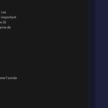
 Les
t important
re 32
taine de
omme l'année