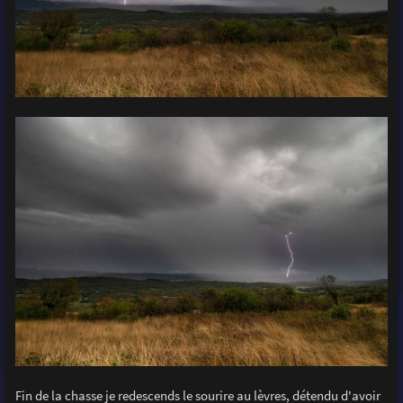
Fin de la chasse je redescends le sourire au lèvres, détendu d'avoir