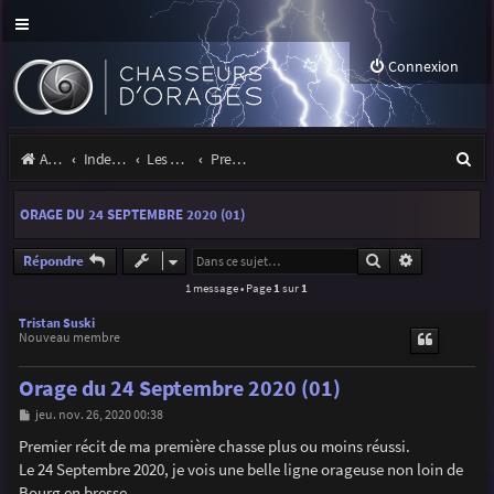
Connexion
R
Accueil
Index du forum
Les orages
Premiers pas sous les orages
e
ORAGE DU 24 SEPTEMBRE 2020 (01)
c
h
Rechercher
Recherche a
Répondre
1 message • Page
1
sur
1
e
r
Tristan Suski
Nouveau membre
c
Orage du 24 Septembre 2020 (01)
h
M
jeu. nov. 26, 2020 00:38
e
e
s
Premier récit de ma première chasse plus ou moins réussi.
r
s
Le 24 Septembre 2020, je vois une belle ligne orageuse non loin de
a
g
Bourg en bresse.