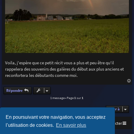
Voila, j'espère que ce petit récit vous a plus et peu être qu'il
rappelera des souvenirs des galères du début aux plus anciens et
reconfortera les débutants comme moi.
a
u
Répondre
t
1 message • Page
1
sur
1
Aller à
En poursuivant votre navigation, vous acceptez
Accueil
Index du forum
Nous contacter
l’utilisation de cookies.
En savoir plus