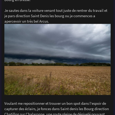
e
Je sautes dans la voiture venant tout juste de rentrer du travail et
je pars direction Saint Denis les bourg ou je commences a
apercevoir un très bel Arcus.
Voulant me repositionner et trouver un bon spot dans l'espoir de
capturer des éclairs, je fonces dans Saint denis les Bourg direction
Chatillon sur Chalaronne, une route pleine de dénivelé pouvant