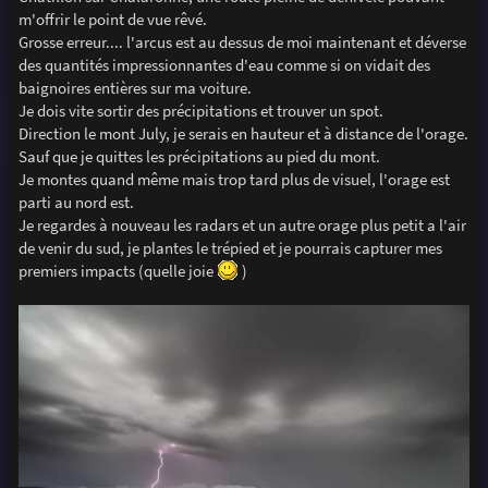
m'offrir le point de vue rêvé.
Grosse erreur.... l'arcus est au dessus de moi maintenant et déverse
des quantités impressionnantes d'eau comme si on vidait des
baignoires entières sur ma voiture.
Je dois vite sortir des précipitations et trouver un spot.
Direction le mont July, je serais en hauteur et à distance de l'orage.
Sauf que je quittes les précipitations au pied du mont.
Je montes quand même mais trop tard plus de visuel, l'orage est
parti au nord est.
Je regardes à nouveau les radars et un autre orage plus petit a l'air
de venir du sud, je plantes le trépied et je pourrais capturer mes
premiers impacts (quelle joie
)