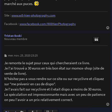
g
marché aux puces.
e
Site :
www.will-hien-photography.com
Facebook :
www.facebook.com/WillHienPhotography
a
u
Tristan Suski
t
Nouveau membre
M
mer. nov. 25, 2020 23:25
e
s
Je remonte le sujet pour ceux qui chercheraient ce livre.
s
Je l'ai trouvé a 30 euros en très bon état sur momox-shop (site de
a
g
vente de livre).
e
N'hésitez pas a vous rendre sur ce site ou sur recyclivre et cliquez
sur "me prévenir en cas de dispo".
Je l'avais fait sur recyclivre et il etait dispo a moins de 30 euros.
La spéculation est impressionnante mais avec un peu de patience
on peu l'avoir a un prix relativement correct.
a
u