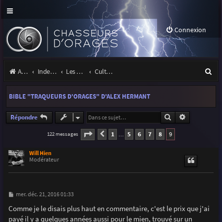
Connexion
R
Accueil
Index du forum
Les orages
Culture & médias
e
BIBLE "TRAQUEURS D'ORAGES" D'ALEX HERMANT
c
h
Rechercher
Recherche a
Répondre
e
Page
9
sur
9
1
5
6
7
8
9
122 messages
Précédente
…
r
Will Hien
c
Modérateur
h
e
M
mer. déc. 21, 2016 01:33
e
r
s
Comme je le disais plus haut en commentaire, c'est le prix que j'ai
s
payé il y a quelques années aussi pour le mien, trouvé sur un
a