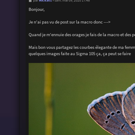
M
Micka01
par
»
sam. mai 09, 2020 17:48
e
s
Bonjour,
s
a
g
Je n'ai pas vu de post sur la macro donc --->
e
Quand je m'ennuie des orages je fais de la macro et des po
Mais bon vous partagez les courbes élegante de ma fem
quelques images faite au Sigma 105 ça, ça peut se faire