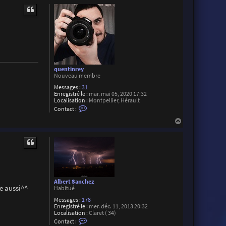
u
t
quentinrey
Nouveau membre
Messages :
31
Enregistré le :
mar. mai 05, 2020 17:32
Localisation :
Montpellier, Hérault
C
Contact :
o
n
H
t
a
a
u
c
t
t
e
r
q
u
e
Albert Sanchez
n
e aussi^^
Habitué
t
i
Messages :
178
n
Enregistré le :
mer. déc. 11, 2013 20:32
r
Localisation :
Claret ( 34)
e
C
Contact :
y
o