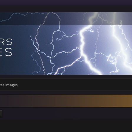
res images
ercher
Recherche avancée