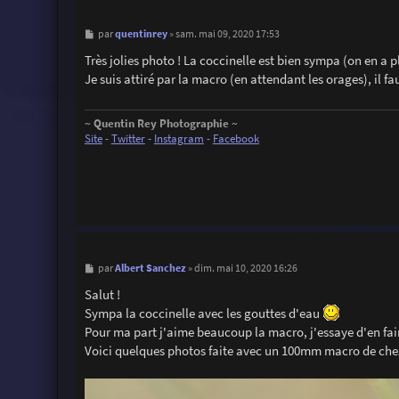
M
quentinrey
par
»
sam. mai 09, 2020 17:53
e
s
Très jolies photo ! La coccinelle est bien sympa (on en a 
s
Je suis attiré par la macro (en attendant les orages), il fa
a
g
e
~ Quentin Rey Photographie ~
Site
-
Twitter
-
Instagram
-
Facebook
M
Albert Sanchez
par
»
dim. mai 10, 2020 16:26
e
s
Salut !
s
Sympa la coccinelle avec les gouttes d'eau
a
g
Pour ma part j'aime beaucoup la macro, j'essaye d'en fai
e
Voici quelques photos faite avec un 100mm macro de ch