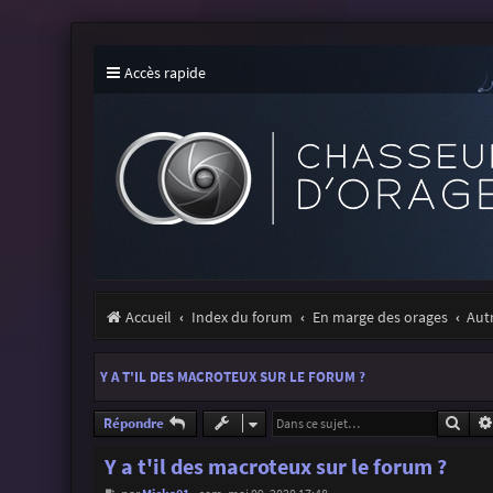
Accès rapide
Accueil
Index du forum
En marge des orages
Aut
Y A T'IL DES MACROTEUX SUR LE FORUM ?
Rech
Répondre
Y a t'il des macroteux sur le forum ?