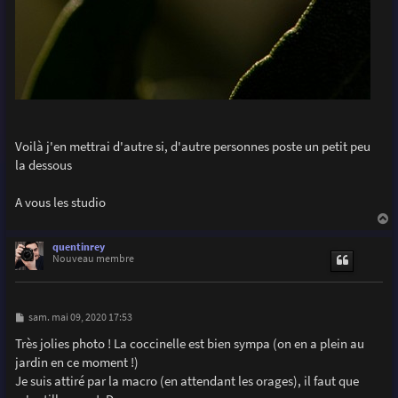
Voilà j'en mettrai d'autre si, d'autre personnes poste un petit peu
la dessous
A vous les studio
a
u
quentinrey
t
Nouveau membre
M
sam. mai 09, 2020 17:53
e
s
Très jolies photo ! La coccinelle est bien sympa (on en a plein au
s
jardin en ce moment !)
a
g
Je suis attiré par la macro (en attendant les orages), il faut que
e