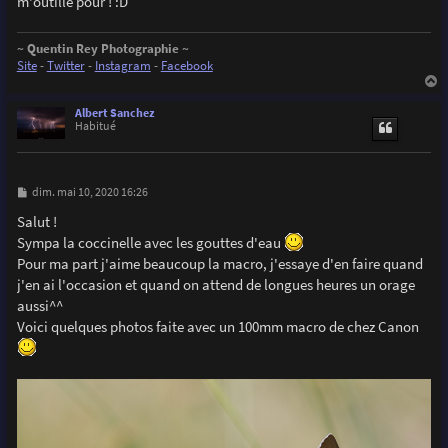
m'outille pour ! :D
~ Quentin Rey Photographie ~
Site
-
Twitter
-
Instagram
-
Facebook
a
u
Albert Sanchez
t
Habitué
M
dim. mai 10, 2020 16:26
e
s
Salut !
s
Sympa la coccinelle avec les gouttes d'eau
a
g
Pour ma part j'aime beaucoup la macro, j'essaye d'en faire quand
e
j'en ai l'occasion et quand on attend de longues heures un orage
aussi^^
Voici quelques photos faite avec un 100mm macro de chez Canon