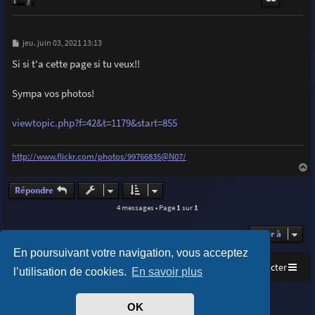
M
jeu. juin 03, 2021 13:13
e
s
Si si t'a cette page si tu veux!!
s
a
g
Sympa vos photos!
e
viewtopic.php?f=42&t=1179&start=855
http://www.flickr.com/photos/99766835@N07/
a
u
Répondre
t
4 messages • Page
1
sur
1
Aller à
En poursuivant votre navigation, vous acceptez
Accueil
Index du forum
Nous contacter
l’utilisation de cookies.
En savoir plus
Purplexion style by
Ian Bradley
OK
Développé par
phpBB
® Forum Software © phpBB Limited