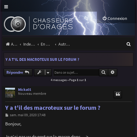
Connexion
R
Accueil
Index du forum
En marge des orages
Autres images
e
Y A T'IL DES MACROTEUX SUR LE FORUM ?
c
h
Rechercher
Recherche a
Répondre
4 messages • Page
1
sur
1
e
r
Micka01
Nouveau membre
c
Y a t'il des macroteux sur le forum ?
h
M
sam. mai 09, 2020 17:48
e
e
s
Bonjour,
r
s
a
g
Je n'ai pas vu de post sur la macro donc --->