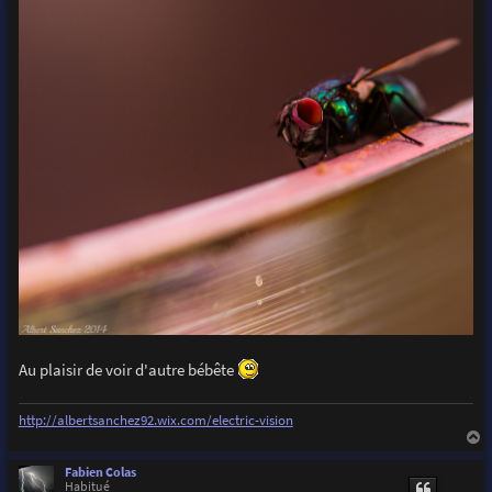
Au plaisir de voir d'autre bébête
http://albertsanchez92.wix.com/electric-vision
a
u
Fabien Colas
t
Habitué