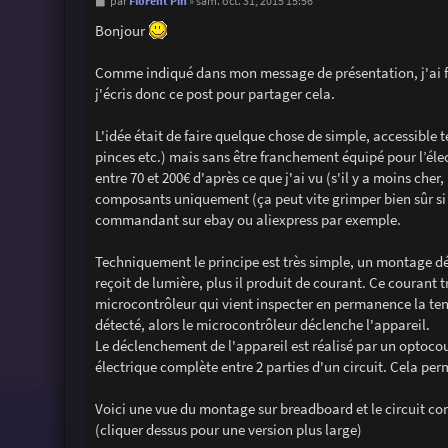
M
Florent Pin
par
»
sam. oct. 31, 2015 15:56
e
s
Bonjour
s
a
g
Comme indiqué dans mon message de présentation, j'ai fa
e
j'écris donc ce post pour partager cela.
L'idée était de faire quelque chose de simple, accessible
pinces etc.) mais sans être franchement équipé pour l’él
entre 70 et 200€ d'après ce que j'ai vu (s'il y a moins che
composants uniquement (ça peut vite grimper bien sûr si 
commandant sur ebay ou aliexpress par exemple.
Techniquement le principe est très simple, un montage dét
reçoit de lumière, plus il produit de courant. Ce courant t
microcontrôleur qui vient inspecter en permanence la ten
détecté, alors le microcontrôleur déclenche l'appareil.
Le déclenchement de l'appareil est réalisé par un optoco
électrique complète entre 2 parties d'un circuit. Cela pe
Voici une vue du montage sur breadboard et le circuit co
(cliquer dessus pour une version plus large)