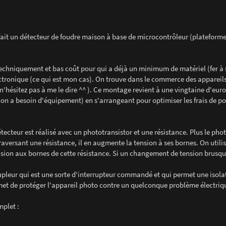
it un détecteur de foudre maison à base de microcontrôleur (plateforme
 techniquement et bas coût pour qui a déjà un minimum de matériel (fer à 
ectronique (ce qui est mon cas). On trouve dans le commerce des appareils
r, n'hésitez pas à me le dire ^^ ). Ce montage revient à une vingtaine d'eur
on a besoin d'équipement) en s'arrangeant pour optimiser les frais de po
ecteur est réalisé avec un phototransistor et une résistance. Plus le pho
raversant une résistance, il en augmente la tension à ses bornes. On utili
sion aux bornes de cette résistance. Si un changement de tension brusqu
upleur qui est une sorte d'interrupteur commandé et qui permet une isola
rmet de protéger l'appareil photo contre un quelconque problème électriq
mplet :