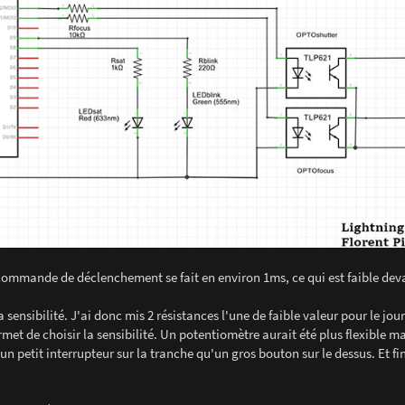
 commande de déclenchement se fait en environ 1ms, ce qui est faible dev
 sensibilité. J'ai donc mis 2 résistances l'une de faible valeur pour le jour
met de choisir la sensibilité. Un potentiomètre aurait été plus flexible ma
n petit interrupteur sur la tranche qu'un gros bouton sur le dessus. Et f