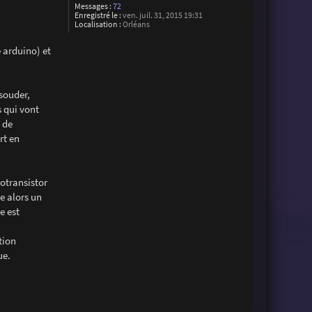
Messages :
72
Enregistré le :
ven. juil. 31, 2015 19:31
Localisation :
Orléans
 arduino) et
souder,
 qui vont
o de
rt en
totransistor
se alors un
e est
tion
ue.