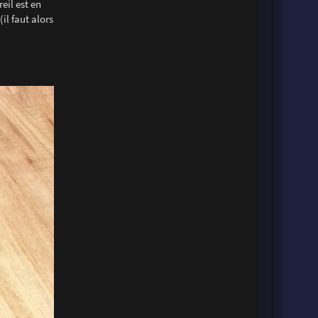
eil est en
l faut alors