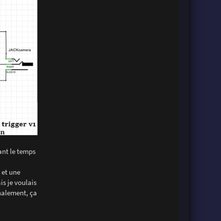
ant le temps
 et une
is je voulais
inalement, ça