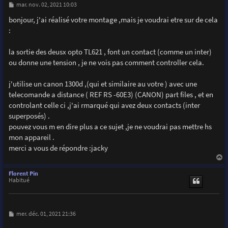
M
mar. nov. 02, 2021 10:03
e
s
bonjour, j'ai réalisé votre montage ,mais je voudrai etre sur de cela
s
:
a
g
e
la sortie des deusx opto TL621 , font un contact (comme un inter)
ou donne une tension , je ne vois pas comment controller cela.
j'utilise un canon 1300d ,(qui et similaire au votre ) avec une
telecomande a distance ( REF RS -60E3) (CANON) part files , et en
controlant celle ci ,j'ai rmarqué qui avez deux contacts (inter
superposés) .
pouvez vous m en dire plus a ce sujet ,je ne voudrai pas mettre hs
mon appareil .
merci a vous de répondre :jacky
a
u
Florent Pin
t
Habitué
M
mer. déc. 01, 2021 21:36
e
s