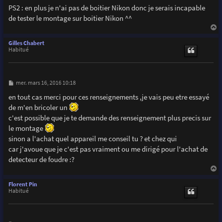
PS2 : en plus je n'ai pas de boitier Nikon donc je serais incapable
de tester le montage sur boitier Nikon ^^
a
u
Gilles Chabert
t
Habitué
M
mer. mars 16, 2016 10:18
e
s
en tout cas merci pour ces renseignements ,je vais peu etre essayé
s
de m'en bricoler un
a
g
c'est possible que je te demande des renseignement plus precis sur
e
le montage
sinon a l'achat quel appareil me conseil tu ? et chez qui
car j'avoue que je c'est pas vraiment ou me dirigé pour l'achat de
detecteur de foudre :?
a
u
Florent Pin
t
Habitué