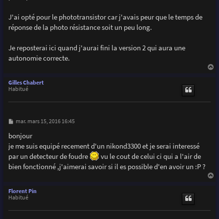
    delay(300);

    digitalWrite(SatLedPIN,0);                        
J'ai opté pour le phototransistor car j'avais peur que le temps de
    digitalWrite(triggerPIN,LOW);    

réponse de la photo résistance soit un peu long.
  }

  prevSensorValue=sensorValue;                       
}

Je reposterai ici quand j'aurai fini la version 2 qui aura une
autonomie correcte.
void flash(){                                        
a
  blinker= !blinker;                                  
u
Gilles Chabert
  digitalWrite(blinkerPIN,blinker);                   
t
Habitué
  if(blinker){                                       
    MsTimer2::set(20, flash);

    MsTimer2::start();

  }

M
mar. mars 15, 2016 16:45
  else{

e
s
    MsTimer2::set(2000, flash);

bonjour
s
    MsTimer2::start();

je me suis equipé recement d'un nikond3300 et je serai interessé
a
  }

g
par un detecteur de foudre
vu le cout de celui ci qui a l'air de
e
}
bien fonctionné ,j'aimerai savoir si il es possible d'en avoir un :P ?
a
u
Florent Pin
t
Habitué