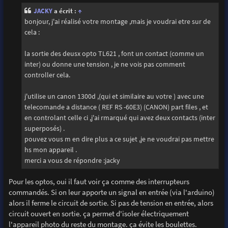
s
JACKY
a écrit :
↑
a
g
bonjour, j'ai réalisé votre montage ,mais je voudrai etre sur de
e
cela :
la sortie des deusx opto TL621 , font un contact (comme un
inter) ou donne une tension , je ne vois pas comment
controller cela.
j'utilise un canon 1300d ,(qui et similaire au votre ) avec une
telecomande a distance ( REF RS -60E3) (CANON) part files , et
en controlant celle ci ,j'ai rmarqué qui avez deux contacts (inter
superposés) .
pouvez vous m en dire plus a ce sujet ,je ne voudrai pas mettre
hs mon appareil .
merci a vous de répondre :jacky
Pour les optos, oui il faut voir ça comme des interrupteurs
commandés. Si on leur apporte un signal en entrée (via l'arduino)
alors il ferme le circuit de sortie. Si pas de tension en entrée, alors
circuit ouvert en sortie. ça permet d'isoler électriquement
l'appareil photo du reste du montage. ça évite les boulettes.