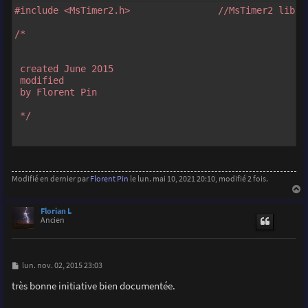
#include <MsTimer2.h>                //MsTimer2 libra
/*

 created June 2015

 modified

 by Florent Pin

 */

const int triggerPIN=12;                //Digital pin
const int prefocusPIN=11;               //Digital pin
const int photoTPIN=7;                  //photoTPINra
Modifié en dernier par
Florent Pin
le lun. mai 10, 2021 20:10, modifié 2 fois.
const int blinkerPIN=9;                //Blinking gree
const int SatLedPIN=8;                  //Saturation &
a
u
Florian L
t
Ancien
int sensorValue = 0;                   //value read fr
int prevSensorValue = 0;               //value read f
int j;

M
lun. nov. 02, 2015 23:03
volatile boolean blinker = LOW;        //State of the 
e
s
très bonne initiative bien documentée.
s
a
void setup() {  
