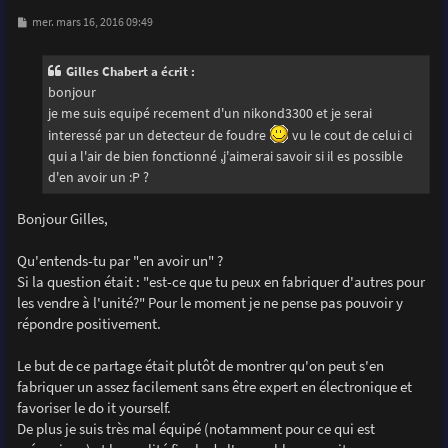
M
mer. mars 16, 2016 09:49
e
s
s
Gilles Chabert a écrit :
a
g
bonjour
e
je me suis equipé recement d'un nikond3300 et je serai
interessé par un detecteur de foudre
vu le cout de celui ci
qui a l'air de bien fonctionné ,j'aimerai savoir si il es possible
d'en avoir un :P ?
Bonjour Gilles,
Qu'entends-tu par "en avoir un" ?
Si la question était : "est-ce que tu peux en fabriquer d'autres pour
les vendre à l'unité?" Pour le moment je ne pense pas pouvoir y
répondre positivement.
Le but de ce partage était plutôt de montrer qu'on peut s'en
fabriquer un assez facilement sans être expert en électronique et
favoriser le do it yourself.
De plus je suis très mal équipé (notamment pour ce qui est