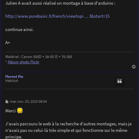
g
Julien A avait aussi réalisé un montage à base d'arduino :
  pinMode(triggerPIN,OUTPUT);

e
  pinMode(prefocusPIN,OUTPUT);

  pinMode(SatLedPIN,OUTPUT);

http://www.purebasic.fr/french/viewtopi ... 3&start=15
  pinMode(blinkerPIN,OUTPUT);

continue ainsi.
  digitalWrite(triggerPIN,LOW);

  digitalWrite(prefocusPIN,HIGH);    //Camera prefocue
  digitalWrite(SatLedPIN,LOW);

A+
  digitalWrite(blinkerPIN,LOW);

  MsTimer2::set(2000, flash);        //ISR flash launc
Matériel : Canon 500D + 18-55 IS + 70-300
  MsTimer2::start();                 //Enable Timer2 i
*
Album photo Flickr
}

a
u
Florent Pin
t
Habitué
void loop() {

  sensorValue = analogRead(photoTPIN);               
  if(sensorValue>990){                               
M
mar. nov. 03, 2015 08:54
    digitalWrite(SatLedPIN,1);}

e
  else{

s
Merci
s
    digitalWrite(SatLedPIN,0);}  

a
g
J'avais parcouru le web à la recherche d'autres montages, mais je
  if(sensorValue-prevSensorValue>3){                  
e
    digitalWrite(SatLedPIN,1);                       
n'avais pas vu celui-là très simple et qui fonctionne sur le même
    digitalWrite(triggerPIN,HIGH);                    
principe.