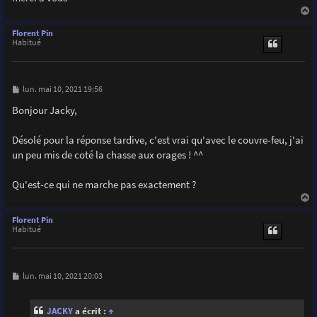
a
u
Florent Pin
t
Habitué
M
lun. mai 10, 2021 19:56
e
s
Bonjour Jacky,
s
a
g
Désolé pour la réponse tardive, c'est vrai qu'avec le couvre-feu, j'ai
e
un peu mis de coté la chasse aux orages ! ^^
Qu'est-ce qui ne marche pas exactement ?
a
u
Florent Pin
t
Habitué
M
lun. mai 10, 2021 20:03
e
s
s
JACKY
a écrit :
↑
a