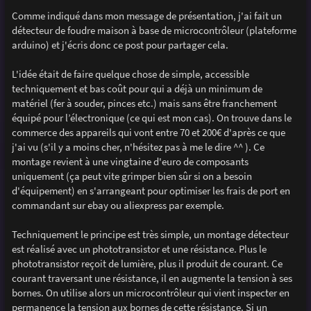
a
g
Comme indiqué dans mon message de présentation, j'ai fait un
e
détecteur de foudre maison à base de microcontrôleur (plateforme
arduino) et j'écris donc ce post pour partager cela.
L'idée était de faire quelque chose de simple, accessible
techniquement et bas coût pour qui a déjà un minimum de
matériel (fer à souder, pinces etc.) mais sans être franchement
équipé pour l’électronique (ce qui est mon cas). On trouve dans le
commerce des appareils qui vont entre 70 et 200€ d'après ce que
j'ai vu (s'il y a moins cher, n'hésitez pas à me le dire ^^ ). Ce
montage revient à une vingtaine d'euro de composants
uniquement (ça peut vite grimper bien sûr si on a besoin
d'équipement) en s'arrangeant pour optimiser les frais de port en
commandant sur ebay ou aliexpress par exemple.
Techniquement le principe est très simple, un montage détecteur
est réalisé avec un phototransistor et une résistance. Plus le
phototransistor reçoit de lumière, plus il produit de courant. Ce
courant traversant une résistance, il en augmente la tension à ses
bornes. On utilise alors un microcontrôleur qui vient inspecter en
permanence la tension aux bornes de cette résistance. Si un