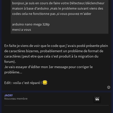
g
bonjour, je suis en cours de faire votre Détecteur/déclencheur
e
maison à base d'arduino ,mais le probleme suivant viens des
codes cela ne fonctionne pas ,si vous pouvez m'aider
arduino nano mega 328p
merci a vous
En faite je viens de voir que le code que j'avais posté présente plein
de caractères bizarres, probablement un problème de format de
caractères (peut etre que cela s'est produit à la migration du
forum).
Je vais essayer d'éditer mon 1er message pour corriger le
problème...
Edit : voila c'est réparé !
a
u
JACKY
t
Nouveau membre