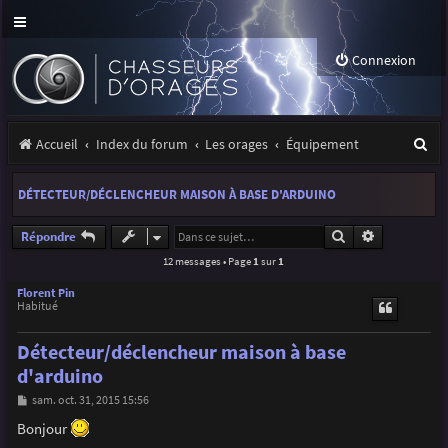
Connexion
R
Accueil
Index du forum
Les orages
Équipement
e
DÉTECTEUR/DÉCLENCHEUR MAISON À BASE D'ARDUINO
c
h
Rechercher
Recherche a
Répondre
12 messages • Page
1
sur
1
e
r
Florent Pin
Habitué
c
Détecteur/déclencheur maison à base
h
d'arduino
e
M
sam. oct. 31, 2015 15:56
r
e
s
Bonjour
s