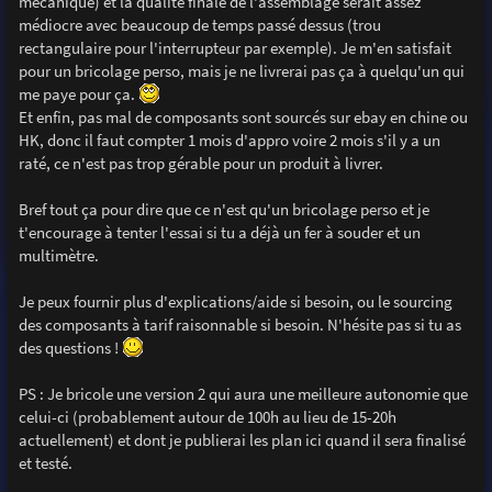
mécanique) et la qualité finale de l'assemblage serait assez
médiocre avec beaucoup de temps passé dessus (trou
rectangulaire pour l'interrupteur par exemple). Je m'en satisfait
pour un bricolage perso, mais je ne livrerai pas ça à quelqu'un qui
me paye pour ça.
Et enfin, pas mal de composants sont sourcés sur ebay en chine ou
HK, donc il faut compter 1 mois d'appro voire 2 mois s'il y a un
raté, ce n'est pas trop gérable pour un produit à livrer.
Bref tout ça pour dire que ce n'est qu'un bricolage perso et je
t'encourage à tenter l'essai si tu a déjà un fer à souder et un
multimètre.
Je peux fournir plus d'explications/aide si besoin, ou le sourcing
des composants à tarif raisonnable si besoin. N'hésite pas si tu as
des questions !
PS : Je bricole une version 2 qui aura une meilleure autonomie que
celui-ci (probablement autour de 100h au lieu de 15-20h
actuellement) et dont je publierai les plan ici quand il sera finalisé
et testé.