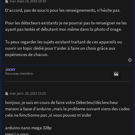
M
mer. mars 16, 2016 10:34
e
s
D'accord, pas de soucis pour les renseignements, n'hésite pas.
s
a
g
Pour les détecteurs existants je ne pourrai pas te renseigner ne les
e
ayant pas testés et débutant moi-même dans la photo d'orage.
Tu peux regarder les sujets existant traitant de ces appareils ou
ouvrir un topic dédié pour t'aider à faire un choix grâce aux
expériences de chacun.
a
u
JACKY
t
Nouveau membre
M
mar. janv. 26, 2021 11:01
e
s
bonjour, je suis en cours de faire votre Détecteur/déclencheur
s
maison à base d'arduino ,mais le probleme suivant viens des codes
a
g
cela ne fonctionne pas ,si vous pouvez m'aider
e
arduino nano mega 328p
merci a vous