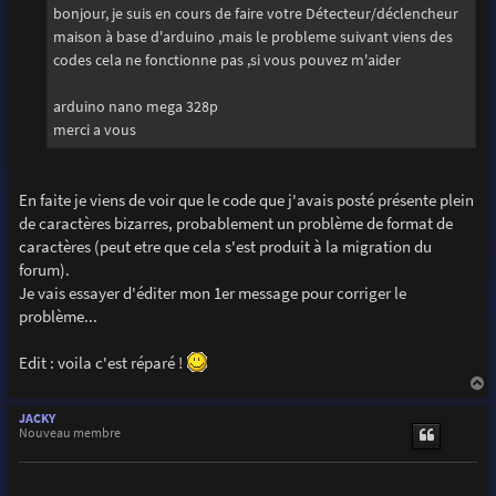
g
bonjour, je suis en cours de faire votre Détecteur/déclencheur
e
maison à base d'arduino ,mais le probleme suivant viens des
codes cela ne fonctionne pas ,si vous pouvez m'aider
arduino nano mega 328p
merci a vous
En faite je viens de voir que le code que j'avais posté présente plein
de caractères bizarres, probablement un problème de format de
caractères (peut etre que cela s'est produit à la migration du
forum).
Je vais essayer d'éditer mon 1er message pour corriger le
problème...
Edit : voila c'est réparé !
a
u
JACKY
t
Nouveau membre