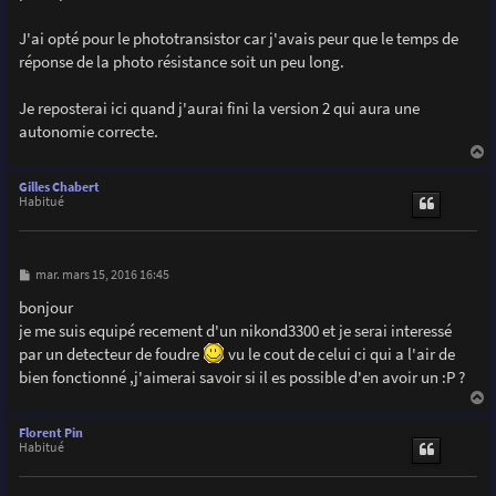
    delay(300);

    digitalWrite(SatLedPIN,0);                        
J'ai opté pour le phototransistor car j'avais peur que le temps de
    digitalWrite(triggerPIN,LOW);    

réponse de la photo résistance soit un peu long.
  }

  prevSensorValue=sensorValue;                       
}

Je reposterai ici quand j'aurai fini la version 2 qui aura une
autonomie correcte.
void flash(){                                        
a
  blinker= !blinker;                                  
u
Gilles Chabert
  digitalWrite(blinkerPIN,blinker);                   
t
Habitué
  if(blinker){                                       
    MsTimer2::set(20, flash);

    MsTimer2::start();

  }

M
mar. mars 15, 2016 16:45
  else{

e
s
    MsTimer2::set(2000, flash);

bonjour
s
    MsTimer2::start();

je me suis equipé recement d'un nikond3300 et je serai interessé
a
  }

g
par un detecteur de foudre
vu le cout de celui ci qui a l'air de
e
}
bien fonctionné ,j'aimerai savoir si il es possible d'en avoir un :P ?
a
u
Florent Pin
t
Habitué