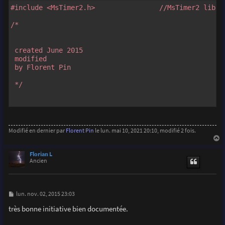
#include <MsTimer2.h>                //MsTimer2 libra
/*

 created June 2015

 modified

 by Florent Pin

 */

const int triggerPIN=12;                //Digital pin
const int prefocusPIN=11;               //Digital pin
const int photoTPIN=7;                  //photoTPINra
Modifié en dernier par
Florent Pin
le lun. mai 10, 2021 20:10, modifié 2 fois.
const int blinkerPIN=9;                //Blinking gree
const int SatLedPIN=8;                  //Saturation &
a
u
Florian L
t
Ancien
int sensorValue = 0;                   //value read fr
int prevSensorValue = 0;               //value read f
int j;

M
lun. nov. 02, 2015 23:03
volatile boolean blinker = LOW;        //State of the 
e
s
très bonne initiative bien documentée.
s
a
void setup() {  
