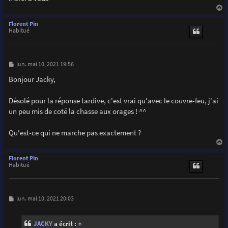
a
u
Florent Pin
t
Habitué
M
lun. mai 10, 2021 19:56
e
s
Bonjour Jacky,
s
a
g
Désolé pour la réponse tardive, c'est vrai qu'avec le couvre-feu, j'ai
e
un peu mis de coté la chasse aux orages ! ^^
Qu'est-ce qui ne marche pas exactement ?
a
u
Florent Pin
t
Habitué
M
lun. mai 10, 2021 20:03
e
s
s
JACKY
a écrit :
↑
a