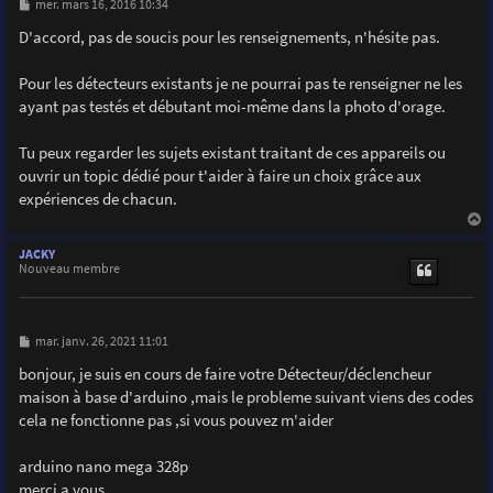
M
mer. mars 16, 2016 10:34
e
s
D'accord, pas de soucis pour les renseignements, n'hésite pas.
s
a
g
Pour les détecteurs existants je ne pourrai pas te renseigner ne les
e
ayant pas testés et débutant moi-même dans la photo d'orage.
Tu peux regarder les sujets existant traitant de ces appareils ou
ouvrir un topic dédié pour t'aider à faire un choix grâce aux
expériences de chacun.
a
u
JACKY
t
Nouveau membre
M
mar. janv. 26, 2021 11:01
e
s
bonjour, je suis en cours de faire votre Détecteur/déclencheur
s
maison à base d'arduino ,mais le probleme suivant viens des codes
a
g
cela ne fonctionne pas ,si vous pouvez m'aider
e
arduino nano mega 328p
merci a vous