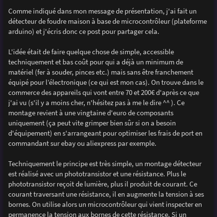
a
g
Comme indiqué dans mon message de présentation, j'ai fait un
e
détecteur de foudre maison à base de microcontrôleur (plateforme
arduino) et j'écris donc ce post pour partager cela.
L'idée était de faire quelque chose de simple, accessible
techniquement et bas coût pour qui a déjà un minimum de
matériel (fer à souder, pinces etc.) mais sans être franchement
équipé pour l’électronique (ce qui est mon cas). On trouve dans le
commerce des appareils qui vont entre 70 et 200€ d'après ce que
j'ai vu (s'il y a moins cher, n'hésitez pas à me le dire ^^ ). Ce
montage revient à une vingtaine d'euro de composants
uniquement (ça peut vite grimper bien sûr si on a besoin
d'équipement) en s'arrangeant pour optimiser les frais de port en
commandant sur ebay ou aliexpress par exemple.
Techniquement le principe est très simple, un montage détecteur
est réalisé avec un phototransistor et une résistance. Plus le
phototransistor reçoit de lumière, plus il produit de courant. Ce
courant traversant une résistance, il en augmente la tension à ses
bornes. On utilise alors un microcontrôleur qui vient inspecter en
permanence la tension aux bornes de cette résistance. Si un