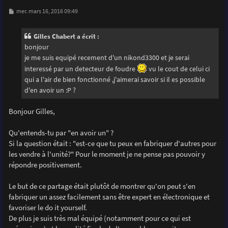
M
mer. mars 16, 2016 09:49
e
s
s
Gilles Chabert a écrit :
a
g
bonjour
e
je me suis equipé recement d'un nikond3300 et je serai
interessé par un detecteur de foudre
vu le cout de celui ci
qui a l'air de bien fonctionné ,j'aimerai savoir si il es possible
d'en avoir un :P ?
Bonjour Gilles,
Qu'entends-tu par "en avoir un" ?
Si la question était : "est-ce que tu peux en fabriquer d'autres pour
les vendre à l'unité?" Pour le moment je ne pense pas pouvoir y
répondre positivement.
Le but de ce partage était plutôt de montrer qu'on peut s'en
fabriquer un assez facilement sans être expert en électronique et
favoriser le do it yourself.
De plus je suis très mal équipé (notamment pour ce qui est