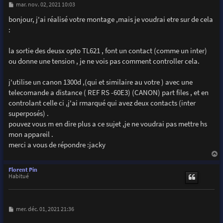
M
mar. nov. 02, 2021 10:03
e
s
bonjour, j'ai réalisé votre montage ,mais je voudrai etre sur de cela
s
:
a
g
e
la sortie des deusx opto TL621 , font un contact (comme un inter)
ou donne une tension , je ne vois pas comment controller cela.
j'utilise un canon 1300d ,(qui et similaire au votre ) avec une
telecomande a distance ( REF RS -60E3) (CANON) part files , et en
controlant celle ci ,j'ai rmarqué qui avez deux contacts (inter
superposés) .
pouvez vous m en dire plus a ce sujet ,je ne voudrai pas mettre hs
mon appareil .
merci a vous de répondre :jacky
a
u
Florent Pin
t
Habitué
M
mer. déc. 01, 2021 21:36
e
s