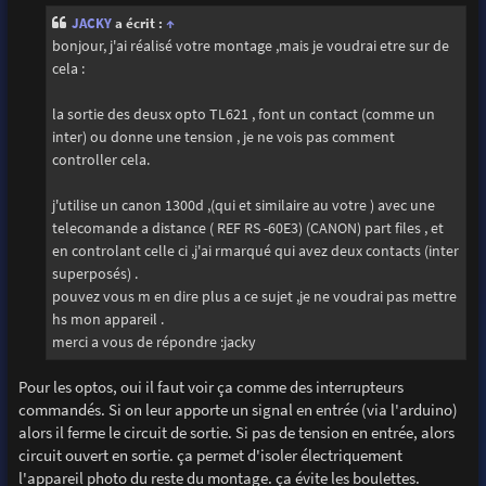
s
JACKY
a écrit :
↑
a
g
bonjour, j'ai réalisé votre montage ,mais je voudrai etre sur de
e
cela :
la sortie des deusx opto TL621 , font un contact (comme un
inter) ou donne une tension , je ne vois pas comment
controller cela.
j'utilise un canon 1300d ,(qui et similaire au votre ) avec une
telecomande a distance ( REF RS -60E3) (CANON) part files , et
en controlant celle ci ,j'ai rmarqué qui avez deux contacts (inter
superposés) .
pouvez vous m en dire plus a ce sujet ,je ne voudrai pas mettre
hs mon appareil .
merci a vous de répondre :jacky
Pour les optos, oui il faut voir ça comme des interrupteurs
commandés. Si on leur apporte un signal en entrée (via l'arduino)
alors il ferme le circuit de sortie. Si pas de tension en entrée, alors
circuit ouvert en sortie. ça permet d'isoler électriquement
l'appareil photo du reste du montage. ça évite les boulettes.