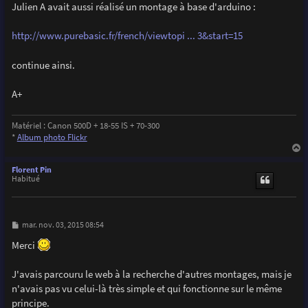
g
Julien A avait aussi réalisé un montage à base d'arduino :
  pinMode(triggerPIN,OUTPUT);

e
  pinMode(prefocusPIN,OUTPUT);

  pinMode(SatLedPIN,OUTPUT);

http://www.purebasic.fr/french/viewtopi ... 3&start=15
  pinMode(blinkerPIN,OUTPUT);

continue ainsi.
  digitalWrite(triggerPIN,LOW);

  digitalWrite(prefocusPIN,HIGH);    //Camera prefocue
  digitalWrite(SatLedPIN,LOW);

A+
  digitalWrite(blinkerPIN,LOW);

  MsTimer2::set(2000, flash);        //ISR flash launc
Matériel : Canon 500D + 18-55 IS + 70-300
  MsTimer2::start();                 //Enable Timer2 i
*
Album photo Flickr
}

a
u
Florent Pin
t
Habitué
void loop() {

  sensorValue = analogRead(photoTPIN);               
  if(sensorValue>990){                               
M
mar. nov. 03, 2015 08:54
    digitalWrite(SatLedPIN,1);}

e
  else{

s
Merci
s
    digitalWrite(SatLedPIN,0);}  

a
g
J'avais parcouru le web à la recherche d'autres montages, mais je
  if(sensorValue-prevSensorValue>3){                  
e
    digitalWrite(SatLedPIN,1);                       
n'avais pas vu celui-là très simple et qui fonctionne sur le même
    digitalWrite(triggerPIN,HIGH);                    
principe.