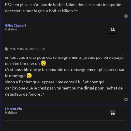
PS2 : en plus je n'ai pas de boitier Nikon donc je serais incapable
de tester le montage sur boitier Nikon ^^
a
u
Gilles Chabert
t
Habitué
M
mer. mars 16, 2016 10:18
e
s
en tout cas merci pour ces renseignements ,je vais peu etre essayé
s
de m'en bricoler un
a
g
c'est possible que je te demande des renseignement plus precis sur
e
le montage
sinon a l'achat quel appareil me conseil tu ? et chez qui
car j'avoue que je c'est pas vraiment ou me dirigé pour l'achat de
detecteur de foudre :?
a
u
Florent Pin
t
Habitué