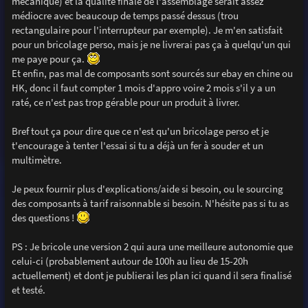
mécanique) et la qualité finale de l'assemblage serait assez
médiocre avec beaucoup de temps passé dessus (trou
rectangulaire pour l'interrupteur par exemple). Je m'en satisfait
pour un bricolage perso, mais je ne livrerai pas ça à quelqu'un qui
me paye pour ça.
Et enfin, pas mal de composants sont sourcés sur ebay en chine ou
HK, donc il faut compter 1 mois d'appro voire 2 mois s'il y a un
raté, ce n'est pas trop gérable pour un produit à livrer.
Bref tout ça pour dire que ce n'est qu'un bricolage perso et je
t'encourage à tenter l'essai si tu a déjà un fer à souder et un
multimètre.
Je peux fournir plus d'explications/aide si besoin, ou le sourcing
des composants à tarif raisonnable si besoin. N'hésite pas si tu as
des questions !
PS : Je bricole une version 2 qui aura une meilleure autonomie que
celui-ci (probablement autour de 100h au lieu de 15-20h
actuellement) et dont je publierai les plan ici quand il sera finalisé
et testé.