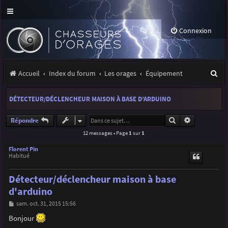
Connexion
R
Accueil
Index du forum
Les orages
Équipement
e
DÉTECTEUR/DÉCLENCHEUR MAISON À BASE D'ARDUINO
c
h
Rechercher
Recherche a
Répondre
12 messages • Page
1
sur
1
e
r
Florent Pin
Habitué
c
Détecteur/déclencheur maison à base
h
d'arduino
e
M
sam. oct. 31, 2015 15:56
r
e
s
Bonjour
s