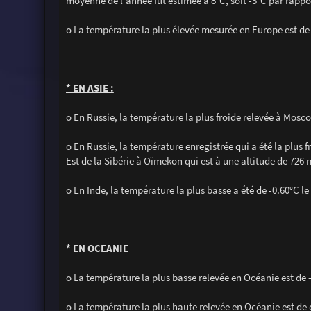
moyenne de l'année fut estimée à 8°C, soit -5°C par rappor
o La température la plus élevée mesurée en Europe est de 
* EN ASIE :
o En Russie, la température la plus froide relevée à Moscou
o En Russie, la température enregistrée qui a été la plus f
Est de la Sibérie à Oïmekon qui est à une altitude de 726 
o En Inde, la température la plus basse a été de -0.60°C l
* EN OCEANIE
o La température la plus basse relevée en Océanie est de -
o La température la plus haute relevée en Océanie est de 