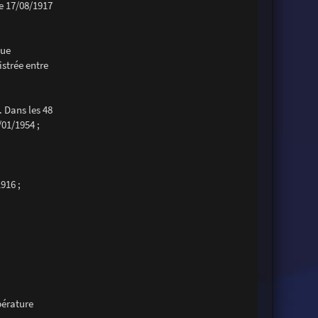
le 17/08/1917
que
strée entre
 Dans les 48
/01/1954 ;
916 ;
pérature