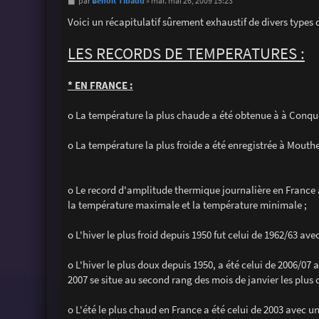
M
Benoit Tibaud
par
»
mar. mai 26, 2009 15:23
e
s
Voici un récapitulatif sûrement exhaustif de divers type
s
a
g
LES RECORDS DE TEMPERATURES :
e
* EN FRANCE :
o La température la plus chaude a été obtenue à à Conque
o La température la plus froide a été enregistrée à Mouthe
o Le record d'amplitude thermique journalière en France a
la température maximale et la température minimale ;
o L'hiver le plus froid depuis 1950 fut celui de 1962/63 a
o L'hiver le plus doux depuis 1950, a été celui de 2006/0
2007 se situe au second rang des mois de janvier les plus 
o L'été le plus chaud en France a été celui de 2003 avec 