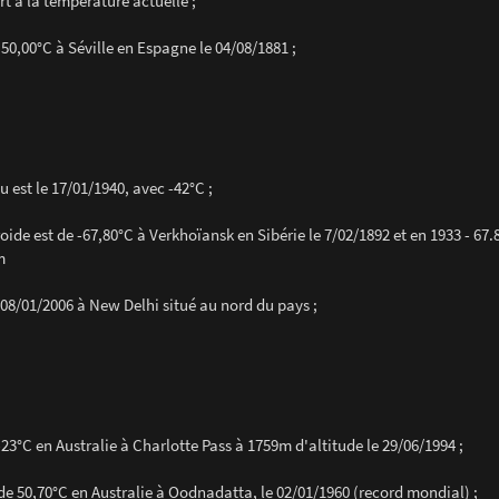
t à la température actuelle ;
50,00°C à Séville en Espagne le 04/08/1881 ;
 est le 17/01/1940, avec -42°C ;
roide est de -67,80°C à Verkhoïansk en Sibérie le 7/02/1892 et en 1933 - 67
m
e 08/01/2006 à New Delhi situé au nord du pays ;
23°C en Australie à Charlotte Pass à 1759m d'altitude le 29/06/1994 ;
de 50,70°C en Australie à Oodnadatta, le 02/01/1960 (record mondial) ;