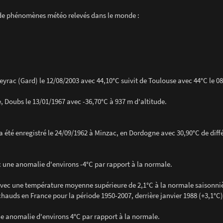
s de phénomènes météo relevés dans le monde :
yrac (Gard) le 12/08/2003 avec 44,10°C suivit de Toulouse avec 44°C le 08
, Doubs le 13/01/1967 avec -36,70°C à 937 m d'altitude.
 été enregistré le 24/09/1962 à Minzac, en Dordogne avec 30,90°C de diff
vec une anomalie d'environs -4°C par rapport à la normale.
7 avec une température moyenne supérieure de 2,1°C à la normale saisonni
chauds en France pour la période 1950-2007, derrière janvier 1988 (+3,1°C)
une anomalie d'environs 4°C par rapport à la normale.