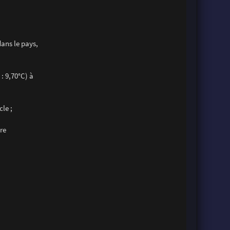
dans le pays,
: 9,70°C) à
le ;
re