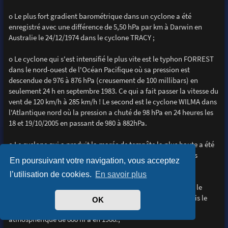
o Le plus fort gradient barométrique dans un cyclone a été
enregistré avec une différence de 5,50 hPa par km à Darwin en
Australie le 24/12/1974 dans le cyclone TRACY ;
o Le cyclone qui s'est intensifié le plus vite est le typhon FORREST
dans le nord-ouest de l'Océan Pacifique où sa pression est
descendue de 976 à 876 hPa (creusement de 100 millibars) en
seulement 24 h en septembre 1983. Ce qui a fait passer la vitesse du
vent de 120 km/h à 285 km/h ! Le second est le cyclone WILMA dans
l'Atlantique nord où la pression a chuté de 98 hPa en 24 heures les
18 et 19/10/2005 en passant de 980 à 882hPa.
o Le cyclone qui a produit la marée de tempête la plus haute a été
BATHURST BAY en Australie, en 1899, en causant des vagues
En poursuivant votre navigation, vous acceptez
déferlantes de 13 m ;
l’utilisation de cookies.
En savoir plus
o Le record de la vitesse du vent enregistré au sol a été dans le
cyclone WILMA, le 19/10/2005 avec des vents à 330.km/h. Puis le
OK
2ème est le cyclone GILBERT avec 320 km/h et une pression
atmosphèrique de 888 hPa en 1988.;