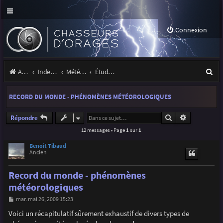
Connexion
R
Accueil
Index du forum
Météo et climatologie des orages
Étude de phénomènes orageux
e
RECORD DU MONDE - PHÉNOMÈNES MÉTÉOROLOGIQUES
c
h
Rechercher
Recherche a
Répondre
12 messages • Page
1
sur
1
e
r
Benoit Tibaud
Ancien
c
Record du monde - phénomènes
h
météorologiques
e
M
mar. mai 26, 2009 15:23
r
e
s
Voici un récapitulatif sûrement exhaustif de divers types de
s