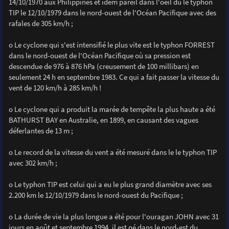
14/10/1970 aux Philippines et idem pareil dans l'oeil du le typhon
TIP le 12/10/1979 dans le nord-ouest de l'Océan Pacifique avec des
rafales de 305 km/h ;
o Le cyclone qui s'est intensifié le plus vite est le typhon FORREST
dans le nord-ouest de l'Océan Pacifique où sa pression est
descendue de 976 à 876 hPa (creusement de 100 millibars) en
seulement 24 h en septembre 1983. Ce qui a fait passer la vitesse du
vent de 120 km/h à 285 km/h !
o Le cyclone qui a produit la marée de tempête la plus haute a été
BATHURST BAY en Australie, en 1899, en causant des vagues
déferlantes de 13 m ;
o Le record de la vitesse du vent a été mesuré dans le le typhon TIP
avec 302 km/h ;
o Le typhon TIP est celui qui a eu le plus grand diamètre avec ses
2.200 km le 12/10/1979 dans le nord-ouest du Pacifique ;
o La durée de vie la plus longue a été pour l'ouragan JOHN avec 31
jours en août et septembre 1994, il est né dans le nord-est du