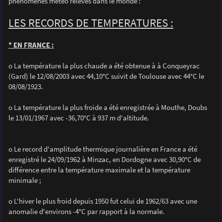
phénomènes météo relevés dans le monde :
a
g
e
LES RECORDS DE TEMPERATURES :
* EN FRANCE :
o La température la plus chaude a été obtenue à à Conqueyrac
(Gard) le 12/08/2003 avec 44,10°C suivit de Toulouse avec 44°C le
08/08/1923.
o La température la plus froide a été enregistrée à Mouthe, Doubs
le 13/01/1967 avec -36,70°C à 937 m d'altitude.
o Le record d'amplitude thermique journalière en France a été
enregistré le 24/09/1962 à Minzac, en Dordogne avec 30,90°C de
différence entre la température maximale et la température
minimale ;
o L'hiver le plus froid depuis 1950 fut celui de 1962/63 avec une
anomalie d'environs -4°C par rapport à la normale.