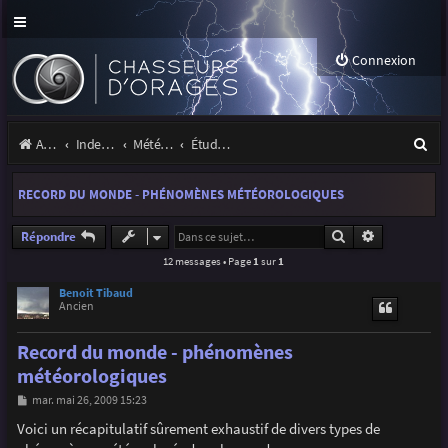
Connexion
R
Accueil
Index du forum
Météo et climatologie des orages
Étude de phénomènes orageux
e
RECORD DU MONDE - PHÉNOMÈNES MÉTÉOROLOGIQUES
c
h
Rechercher
Recherche a
Répondre
12 messages • Page
1
sur
1
e
r
Benoit Tibaud
Ancien
c
Record du monde - phénomènes
h
météorologiques
e
M
mar. mai 26, 2009 15:23
r
e
s
Voici un récapitulatif sûrement exhaustif de divers types de
s