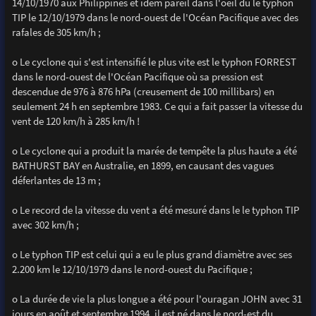
14/10/1970 aux Philippines et idem pareil dans l'oeil du le typhon
TIP le 12/10/1979 dans le nord-ouest de l'Océan Pacifique avec des
rafales de 305 km/h ;
o Le cyclone qui s'est intensifié le plus vite est le typhon FORREST
dans le nord-ouest de l'Océan Pacifique où sa pression est
descendue de 976 à 876 hPa (creusement de 100 millibars) en
seulement 24 h en septembre 1983. Ce qui a fait passer la vitesse du
vent de 120 km/h à 285 km/h !
o Le cyclone qui a produit la marée de tempête la plus haute a été
BATHURST BAY en Australie, en 1899, en causant des vagues
déferlantes de 13 m ;
o Le record de la vitesse du vent a été mesuré dans le le typhon TIP
avec 302 km/h ;
o Le typhon TIP est celui qui a eu le plus grand diamètre avec ses
2.200 km le 12/10/1979 dans le nord-ouest du Pacifique ;
o La durée de vie la plus longue a été pour l'ouragan JOHN avec 31
jours en août et septembre 1994, il est né dans le nord-est du