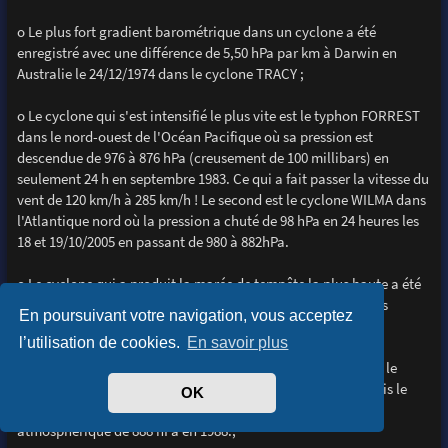
o Le plus fort gradient barométrique dans un cyclone a été
enregistré avec une différence de 5,50 hPa par km à Darwin en
Australie le 24/12/1974 dans le cyclone TRACY ;
o Le cyclone qui s'est intensifié le plus vite est le typhon FORREST
dans le nord-ouest de l'Océan Pacifique où sa pression est
descendue de 976 à 876 hPa (creusement de 100 millibars) en
seulement 24 h en septembre 1983. Ce qui a fait passer la vitesse du
vent de 120 km/h à 285 km/h ! Le second est le cyclone WILMA dans
l'Atlantique nord où la pression a chuté de 98 hPa en 24 heures les
18 et 19/10/2005 en passant de 980 à 882hPa.
o Le cyclone qui a produit la marée de tempête la plus haute a été
BATHURST BAY en Australie, en 1899, en causant des vagues
En poursuivant votre navigation, vous acceptez
déferlantes de 13 m ;
l’utilisation de cookies.
En savoir plus
o Le record de la vitesse du vent enregistré au sol a été dans le
cyclone WILMA, le 19/10/2005 avec des vents à 330.km/h. Puis le
OK
2ème est le cyclone GILBERT avec 320 km/h et une pression
atmosphèrique de 888 hPa en 1988.;