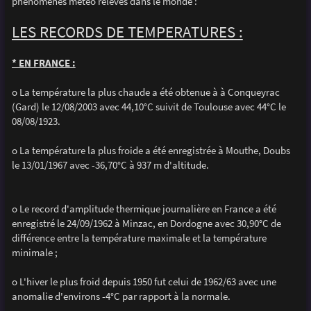
phénomènes météo relevés dans le monde :
a
g
e
LES RECORDS DE TEMPERATURES :
* EN FRANCE :
o La température la plus chaude a été obtenue à à Conqueyrac
(Gard) le 12/08/2003 avec 44,10°C suivit de Toulouse avec 44°C le
08/08/1923.
o La température la plus froide a été enregistrée à Mouthe, Doubs
le 13/01/1967 avec -36,70°C à 937 m d'altitude.
o Le record d'amplitude thermique journalière en France a été
enregistré le 24/09/1962 à Minzac, en Dordogne avec 30,90°C de
différence entre la température maximale et la température
minimale ;
o L'hiver le plus froid depuis 1950 fut celui de 1962/63 avec une
anomalie d'environs -4°C par rapport à la normale.