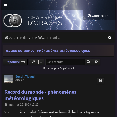
Connexion
R
Accueil
Index du forum
Météo et climatologie des orages
Étude de phénomènes orageux
e
RECORD DU MONDE - PHÉNOMÈNES MÉTÉOROLOGIQUES
c
h
Rechercher
Recherche a
Répondre
12 messages • Page
1
sur
1
e
r
Benoit Tibaud
Ancien
c
Record du monde - phénomènes
h
météorologiques
e
M
mar. mai 26, 2009 15:23
r
e
s
Voici un récapitulatif sûrement exhaustif de divers types de
s