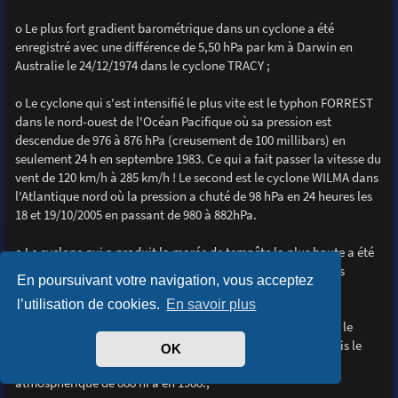
o Le plus fort gradient barométrique dans un cyclone a été
enregistré avec une différence de 5,50 hPa par km à Darwin en
Australie le 24/12/1974 dans le cyclone TRACY ;
o Le cyclone qui s'est intensifié le plus vite est le typhon FORREST
dans le nord-ouest de l'Océan Pacifique où sa pression est
descendue de 976 à 876 hPa (creusement de 100 millibars) en
seulement 24 h en septembre 1983. Ce qui a fait passer la vitesse du
vent de 120 km/h à 285 km/h ! Le second est le cyclone WILMA dans
l'Atlantique nord où la pression a chuté de 98 hPa en 24 heures les
18 et 19/10/2005 en passant de 980 à 882hPa.
o Le cyclone qui a produit la marée de tempête la plus haute a été
BATHURST BAY en Australie, en 1899, en causant des vagues
En poursuivant votre navigation, vous acceptez
déferlantes de 13 m ;
l’utilisation de cookies.
En savoir plus
o Le record de la vitesse du vent enregistré au sol a été dans le
cyclone WILMA, le 19/10/2005 avec des vents à 330.km/h. Puis le
OK
2ème est le cyclone GILBERT avec 320 km/h et une pression
atmosphèrique de 888 hPa en 1988.;