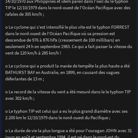
14/10/1970 aux Philippines et idem pareil dans l'oeil du le typhon
TIP le 12/10/1979 dans le nord-ouest de l'Océan Pacifique avec des
rafales de 305 km/h ;
o Le cyclone qui s'est intensifié le plus vite est le typhon FORREST
dans le nord-ouest de l'Océan Pacifique où sa pression est
descendue de 976 à 876 hPa (creusement de 100 millibars) en
seulement 24 h en septembre 1983. Ce qui a fait passer la vitesse du
vent de 120 km/h à 285 km/h !
o Le cyclone qui a produit la marée de tempête la plus haute a été
BATHURST BAY en Australie, en 1899, en causant des vagues
déferlantes de 13 m ;
o Le record de la vitesse du vent a été mesuré dans le le typhon TIP
avec 302 km/h ;
o Le typhon TIP est celui qui a eu le plus grand diamètre avec ses
2.200 km le 12/10/1979 dans le nord-ouest du Pacifique ;
o La durée de vie la plus longue a été pour l'ouragan JOHN avec 31
jours en août et septembre 1994, il est né dans le nord-est du