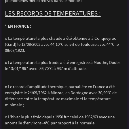
phénomènes météo relevés dans le monde :
a
g
e
LES RECORDS DE TEMPERATURES :
* EN FRANCE :
o La température la plus chaude a été obtenue à à Conqueyrac
(Gard) le 12/08/2003 avec 44,10°C suivit de Toulouse avec 44°C le
08/08/1923.
o La température la plus froide a été enregistrée à Mouthe, Doubs
le 13/01/1967 avec -36,70°C à 937 m d'altitude.
o Le record d'amplitude thermique journalière en France a été
enregistré le 24/09/1962 à Minzac, en Dordogne avec 30,90°C de
différence entre la température maximale et la température
minimale ;
o L'hiver le plus froid depuis 1950 fut celui de 1962/63 avec une
anomalie d'environs -4°C par rapport à la normale.