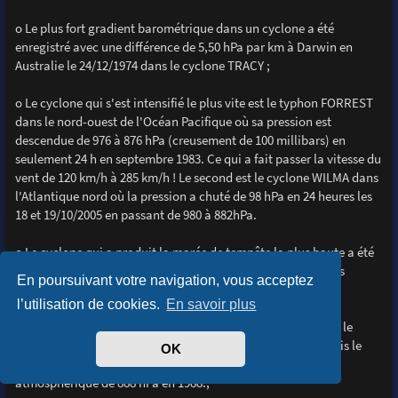
o Le plus fort gradient barométrique dans un cyclone a été
enregistré avec une différence de 5,50 hPa par km à Darwin en
Australie le 24/12/1974 dans le cyclone TRACY ;
o Le cyclone qui s'est intensifié le plus vite est le typhon FORREST
dans le nord-ouest de l'Océan Pacifique où sa pression est
descendue de 976 à 876 hPa (creusement de 100 millibars) en
seulement 24 h en septembre 1983. Ce qui a fait passer la vitesse du
vent de 120 km/h à 285 km/h ! Le second est le cyclone WILMA dans
l'Atlantique nord où la pression a chuté de 98 hPa en 24 heures les
18 et 19/10/2005 en passant de 980 à 882hPa.
o Le cyclone qui a produit la marée de tempête la plus haute a été
BATHURST BAY en Australie, en 1899, en causant des vagues
En poursuivant votre navigation, vous acceptez
déferlantes de 13 m ;
l’utilisation de cookies.
En savoir plus
o Le record de la vitesse du vent enregistré au sol a été dans le
cyclone WILMA, le 19/10/2005 avec des vents à 330.km/h. Puis le
OK
2ème est le cyclone GILBERT avec 320 km/h et une pression
atmosphèrique de 888 hPa en 1988.;