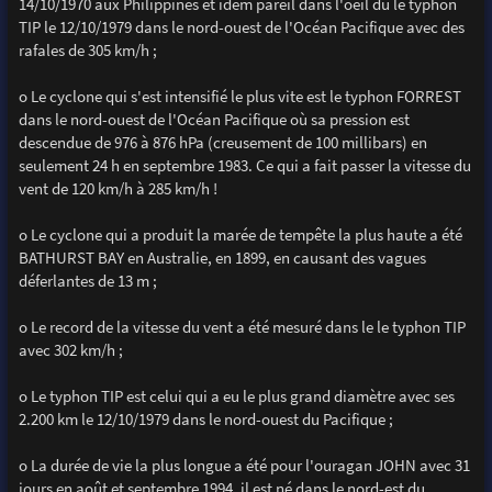
14/10/1970 aux Philippines et idem pareil dans l'oeil du le typhon
TIP le 12/10/1979 dans le nord-ouest de l'Océan Pacifique avec des
rafales de 305 km/h ;
o Le cyclone qui s'est intensifié le plus vite est le typhon FORREST
dans le nord-ouest de l'Océan Pacifique où sa pression est
descendue de 976 à 876 hPa (creusement de 100 millibars) en
seulement 24 h en septembre 1983. Ce qui a fait passer la vitesse du
vent de 120 km/h à 285 km/h !
o Le cyclone qui a produit la marée de tempête la plus haute a été
BATHURST BAY en Australie, en 1899, en causant des vagues
déferlantes de 13 m ;
o Le record de la vitesse du vent a été mesuré dans le le typhon TIP
avec 302 km/h ;
o Le typhon TIP est celui qui a eu le plus grand diamètre avec ses
2.200 km le 12/10/1979 dans le nord-ouest du Pacifique ;
o La durée de vie la plus longue a été pour l'ouragan JOHN avec 31
jours en août et septembre 1994, il est né dans le nord-est du