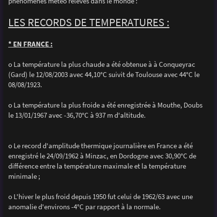
phénomènes météo relevés dans le monde :
a
g
e
LES RECORDS DE TEMPERATURES :
* EN FRANCE :
o La température la plus chaude a été obtenue à à Conqueyrac
(Gard) le 12/08/2003 avec 44,10°C suivit de Toulouse avec 44°C le
08/08/1923.
o La température la plus froide a été enregistrée à Mouthe, Doubs
le 13/01/1967 avec -36,70°C à 937 m d'altitude.
o Le record d'amplitude thermique journalière en France a été
enregistré le 24/09/1962 à Minzac, en Dordogne avec 30,90°C de
différence entre la température maximale et la température
minimale ;
o L'hiver le plus froid depuis 1950 fut celui de 1962/63 avec une
anomalie d'environs -4°C par rapport à la normale.