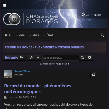
Connexion
R
Accueil
Index du forum
Météo et climatologie des orages
Étude de phénomènes orageux
e
RECORD DU MONDE - PHÉNOMÈNES MÉTÉOROLOGIQUES
c
h
Rechercher
Recherche a
Répondre
12 messages • Page
1
sur
1
e
r
Benoit Tibaud
Ancien
c
Record du monde - phénomènes
h
météorologiques
e
M
mar. mai 26, 2009 15:23
r
e
s
Voici un récapitulatif sûrement exhaustif de divers types de
s