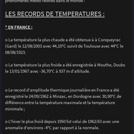
phénomènes météo relevés dans le monde :
a
g
e
LES RECORDS DE TEMPERATURES :
* EN FRANCE :
o La température la plus chaude a été obtenue à à Conqueyrac
(Gard) le 12/08/2003 avec 44,10°C suivit de Toulouse avec 44°C le
08/08/1923.
o La température la plus froide a été enregistrée à Mouthe, Doubs
le 13/01/1967 avec -36,70°C à 937 m d'altitude.
o Le record d'amplitude thermique journalière en France a été
enregistré le 24/09/1962 à Minzac, en Dordogne avec 30,90°C de
différence entre la température maximale et la température
minimale ;
o L'hiver le plus froid depuis 1950 fut celui de 1962/63 avec une
anomalie d'environs -4°C par rapport à la normale.