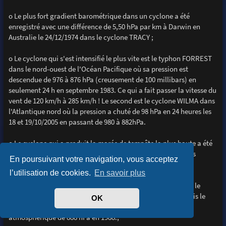
o Le plus fort gradient barométrique dans un cyclone a été
enregistré avec une différence de 5,50 hPa par km à Darwin en
Australie le 24/12/1974 dans le cyclone TRACY ;
o Le cyclone qui s'est intensifié le plus vite est le typhon FORREST
dans le nord-ouest de l'Océan Pacifique où sa pression est
descendue de 976 à 876 hPa (creusement de 100 millibars) en
seulement 24 h en septembre 1983. Ce qui a fait passer la vitesse du
vent de 120 km/h à 285 km/h ! Le second est le cyclone WILMA dans
l'Atlantique nord où la pression a chuté de 98 hPa en 24 heures les
18 et 19/10/2005 en passant de 980 à 882hPa.
o Le cyclone qui a produit la marée de tempête la plus haute a été
BATHURST BAY en Australie, en 1899, en causant des vagues
En poursuivant votre navigation, vous acceptez
déferlantes de 13 m ;
l’utilisation de cookies.
En savoir plus
o Le record de la vitesse du vent enregistré au sol a été dans le
cyclone WILMA, le 19/10/2005 avec des vents à 330.km/h. Puis le
OK
2ème est le cyclone GILBERT avec 320 km/h et une pression
atmosphèrique de 888 hPa en 1988.;