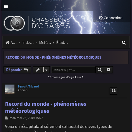
Connexion
R
Accueil
Index du forum
Météo et climatologie des orages
Étude de phénomènes orageux
e
RECORD DU MONDE - PHÉNOMÈNES MÉTÉOROLOGIQUES
c
h
Rechercher
Recherche a
Répondre
12 messages • Page
1
sur
1
e
r
Benoit Tibaud
Ancien
c
Record du monde - phénomènes
h
météorologiques
e
M
mar. mai 26, 2009 15:23
r
e
s
Voici un récapitulatif sûrement exhaustif de divers types de
s