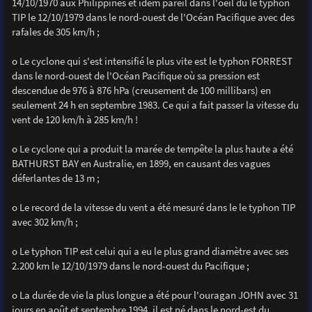
14/10/1970 aux Philippines et idem pareil dans l'oeil du le typhon
TIP le 12/10/1979 dans le nord-ouest de l'Océan Pacifique avec des
rafales de 305 km/h ;
o Le cyclone qui s'est intensifié le plus vite est le typhon FORREST
dans le nord-ouest de l'Océan Pacifique où sa pression est
descendue de 976 à 876 hPa (creusement de 100 millibars) en
seulement 24 h en septembre 1983. Ce qui a fait passer la vitesse du
vent de 120 km/h à 285 km/h !
o Le cyclone qui a produit la marée de tempête la plus haute a été
BATHURST BAY en Australie, en 1899, en causant des vagues
déferlantes de 13 m ;
o Le record de la vitesse du vent a été mesuré dans le le typhon TIP
avec 302 km/h ;
o Le typhon TIP est celui qui a eu le plus grand diamètre avec ses
2.200 km le 12/10/1979 dans le nord-ouest du Pacifique ;
o La durée de vie la plus longue a été pour l'ouragan JOHN avec 31
jours en août et septembre 1994, il est né dans le nord-est du