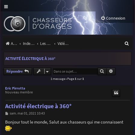
Connexion
R
Accueil
Index du forum
Les orages
Vidéos d'orages
e
ACTIVITÉ ÉLECTRIQUE À 360°
c
h
Rechercher
Recherche a
Répondre
1 message • Page
1
sur
1
e
r
Eric Pirrotta
Nouveau membre
c
Activité électrique à 360°
h
M
sam. mai 01, 2021 10:43
e
e
s
Bonjour tout le monde, Salut aux chasseurs qui me connaissent
r
s
a
g