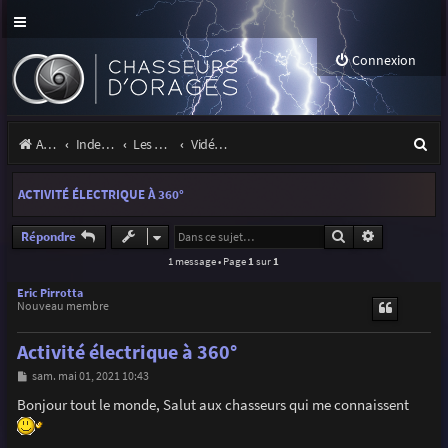
Connexion
R
Accueil
Index du forum
Les orages
Vidéos d'orages
e
ACTIVITÉ ÉLECTRIQUE À 360°
c
h
Rechercher
Recherche a
Répondre
1 message • Page
1
sur
1
e
r
Eric Pirrotta
Nouveau membre
c
Activité électrique à 360°
h
M
sam. mai 01, 2021 10:43
e
e
s
Bonjour tout le monde, Salut aux chasseurs qui me connaissent
r
s
a
g