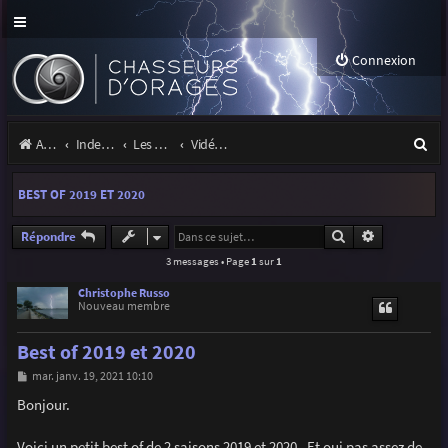
Connexion
R
Accueil
Index du forum
Les orages
Vidéos d'orages
e
BEST OF 2019 ET 2020
c
h
Rechercher
Recherche a
Répondre
3 messages • Page
1
sur
1
e
r
Christophe Russo
Nouveau membre
c
Best of 2019 et 2020
h
M
mar. janv. 19, 2021 10:10
e
e
s
Bonjour.
r
s
a
g
Voici un petit best of de 2 saisons 2019 et 2020 . Et oui pas assez de