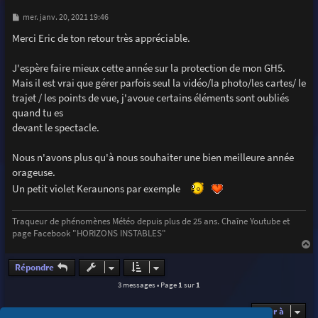
M
mer. janv. 20, 2021 19:46
e
s
Merci Eric de ton retour très appréciable.
s
a
g
J'espère faire mieux cette année sur la protection de mon GH5.
e
Mais il est vrai que gérer parfois seul la vidéo/la photo/les cartes/ le
trajet / les points de vue, j'avoue certains éléments sont oubliés
quand tu es
devant le spectacle.
Nous n'avons plus qu'à nous souhaiter une bien meilleure année
orageuse.
Un petit violet Keraunons par exemple
Traqueur de phénomènes Météo depuis plus de 25 ans. Chaîne Youtube et
page Facebook "HORIZONS INSTABLES"
a
u
Répondre
t
3 messages • Page
1
sur
1
Aller à