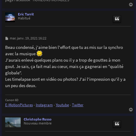
a
u
Eric Tarrit
t
Habitué
M
mar. janv. 19, 2021 16:22
e
s
Beau condensé, j'aime bien l'effort que tu as mis sur la synchro
s
avec la musique
a
g
J'aurais enlevé quelques plans ou il y a trop de gouttes à mon
e
gout. Je sais, ça fait mal au cœur, mais ça gagnerai en "qualité
globale".
Les timelapse sont en vidéo ou photos? J'ai l'impression qu'il y a
un peu des deux.
Canon 6D
E-MotionPictures
-
Instagram
-
Youtube
-
Twitter
a
u
Christophe Russo
t
Nouveau membre