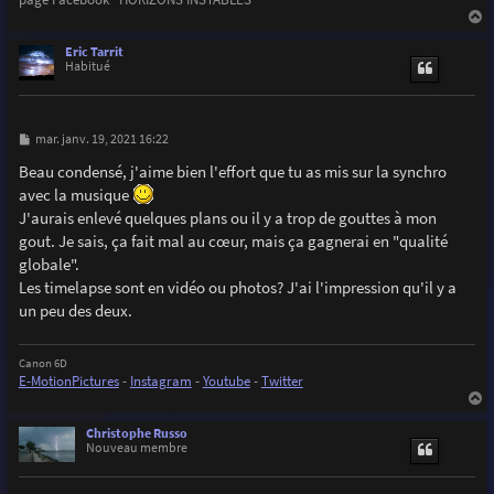
a
u
Eric Tarrit
t
Habitué
M
mar. janv. 19, 2021 16:22
e
s
Beau condensé, j'aime bien l'effort que tu as mis sur la synchro
s
avec la musique
a
g
J'aurais enlevé quelques plans ou il y a trop de gouttes à mon
e
gout. Je sais, ça fait mal au cœur, mais ça gagnerai en "qualité
globale".
Les timelapse sont en vidéo ou photos? J'ai l'impression qu'il y a
un peu des deux.
Canon 6D
E-MotionPictures
-
Instagram
-
Youtube
-
Twitter
a
u
Christophe Russo
t
Nouveau membre