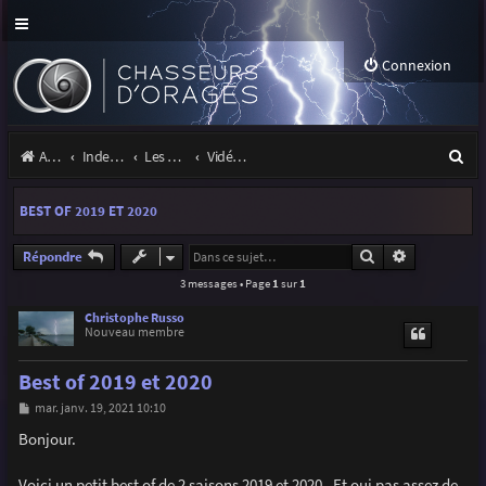
Connexion
R
Accueil
Index du forum
Les orages
Vidéos d'orages
e
BEST OF 2019 ET 2020
c
h
Rechercher
Recherche a
Répondre
3 messages • Page
1
sur
1
e
r
Christophe Russo
Nouveau membre
c
Best of 2019 et 2020
h
M
mar. janv. 19, 2021 10:10
e
e
s
Bonjour.
r
s
a
g
Voici un petit best of de 2 saisons 2019 et 2020 . Et oui pas assez de