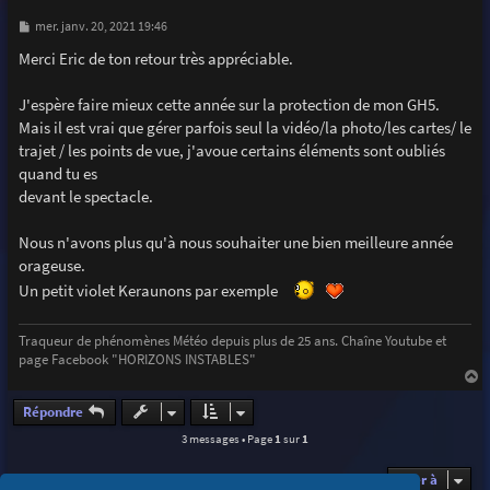
M
mer. janv. 20, 2021 19:46
e
s
Merci Eric de ton retour très appréciable.
s
a
g
J'espère faire mieux cette année sur la protection de mon GH5.
e
Mais il est vrai que gérer parfois seul la vidéo/la photo/les cartes/ le
trajet / les points de vue, j'avoue certains éléments sont oubliés
quand tu es
devant le spectacle.
Nous n'avons plus qu'à nous souhaiter une bien meilleure année
orageuse.
Un petit violet Keraunons par exemple
Traqueur de phénomènes Météo depuis plus de 25 ans. Chaîne Youtube et
page Facebook "HORIZONS INSTABLES"
a
u
Répondre
t
3 messages • Page
1
sur
1
Aller à