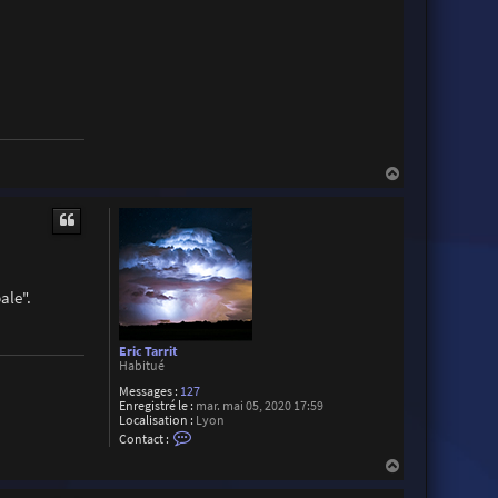
H
a
u
t
ale".
Eric Tarrit
Habitué
Messages :
127
Enregistré le :
mar. mai 05, 2020 17:59
Localisation :
Lyon
C
Contact :
o
n
H
t
a
a