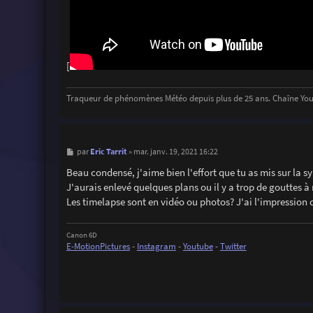
[
Traqueur de phénomènes Météo depuis plus de 25 ans. Chaîne Y
M
Eric Tarrit
par
»
mar. janv. 19, 2021 16:22
e
s
Beau condensé, j'aime bien l'effort que tu as mis sur la 
s
J'aurais enlevé quelques plans ou il y a trop de gouttes à
a
g
Les timelapse sont en vidéo ou photos? J'ai l'impression q
e
Canon 6D
E-MotionPictures
-
Instagram
-
Youtube
-
Twitter