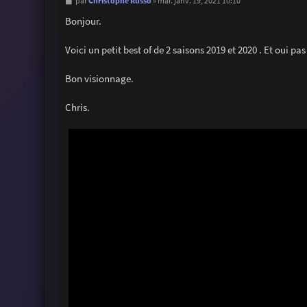
M
Christophe Russo
par
»
mar. janv. 19, 2021 10:10
e
s
Bonjour.
s
a
g
Voici un petit best of de 2 saisons 2019 et 2020 . Et oui p
e
Bon visionnage.
Chris.