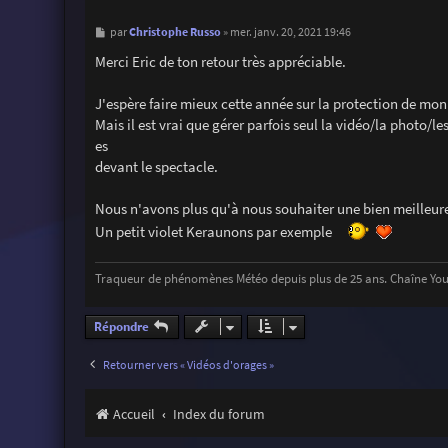
M
Christophe Russo
par
»
mer. janv. 20, 2021 19:46
e
s
Merci Eric de ton retour très appréciable.
s
a
g
J'espère faire mieux cette année sur la protection de mo
e
Mais il est vrai que gérer parfois seul la vidéo/la photo/le
es
devant le spectacle.
Nous n'avons plus qu'à nous souhaiter une bien meilleur
Un petit violet Keraunons par exemple
Traqueur de phénomènes Météo depuis plus de 25 ans. Chaîne Y
Répondre
Retourner vers « Vidéos d'orages »
Accueil
Index du forum