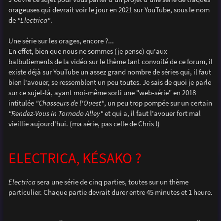
e
orageuses qui devrait voir le jour en 2021 sur YouTube, sous le nom
de
"Electrica"
.
Une série sur les orages, encore ?...
En effet, bien que nous ne sommes (je pense) qu'aux
balbutiements de la vidéo sur le thème tant convoité de ce forum, il
existe déjà sur YouTube un assez grand nombre de séries qui, il faut
bien l'avouer, se ressemblent un peu toutes. Je sais de quoi je parle
sur ce sujet-là, ayant moi-même sorti une "web-série" en 2018
intitulée
"Chasseurs de l'Ouest"
, un peu trop pompée sur un certain
"Rendez-Vous In Tornado Alley"
et qui a, il faut l'avouer fort mal
vieillie aujourd'hui. (ma série, pas celle de Chris !)
ELECTRICA, KÉSAKO ?
Electrica
sera une série de cinq parties, toutes sur un thème
particulier. Chaque partie devrait durer entre 45 minutes et 1 heure.