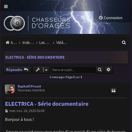
Connexion
R
Accueil
Index du forum
Les orages
Vidéos d'orages
e
ELECTRICA - SÉRIE DOCUMENTAIRE
c
h
Rechercher
Recherche a
Répondre
1 message • Page
1
sur
1
e
r
Raphaël Proust
Nouveau membre
c
ELECTRICA - Série documentaire
h
M
mar. nov. 24, 2020 02:49
e
e
s
Bonjour à tous !
r
s
a
g
J'ouvre ce sujet pour vous parler d'un projet d'une série de traques