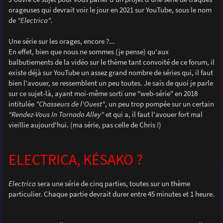
e
orageuses qui devrait voir le jour en 2021 sur YouTube, sous le nom
de
"Electrica"
.
Une série sur les orages, encore ?...
En effet, bien que nous ne sommes (je pense) qu'aux
balbutiements de la vidéo sur le thème tant convoité de ce forum, il
existe déjà sur YouTube un assez grand nombre de séries qui, il faut
bien l'avouer, se ressemblent un peu toutes. Je sais de quoi je parle
sur ce sujet-là, ayant moi-même sorti une "web-série" en 2018
intitulée
"Chasseurs de l'Ouest"
, un peu trop pompée sur un certain
"Rendez-Vous In Tornado Alley"
et qui a, il faut l'avouer fort mal
vieillie aujourd'hui. (ma série, pas celle de Chris !)
ELECTRICA, KÉSAKO ?
Electrica
sera une série de cinq parties, toutes sur un thème
particulier. Chaque partie devrait durer entre 45 minutes et 1 heure.