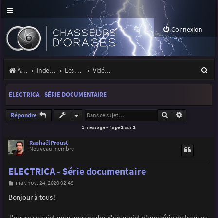
Connexion
R
Accueil
Index du forum
Les orages
Vidéos d'orages
e
ELECTRICA - SÉRIE DOCUMENTAIRE
c
h
Rechercher
Recherche a
Répondre
1 message • Page
1
sur
1
e
r
Raphaël Proust
Nouveau membre
c
ELECTRICA - Série documentaire
h
M
mar. nov. 24, 2020 02:49
e
e
s
Bonjour à tous !
r
s
a
g
J'ouvre ce sujet pour vous parler d'un projet d'une série de traques