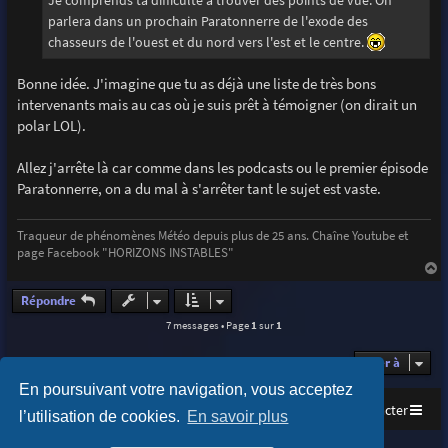
parlera dans un prochain Paratonnerre de l'exode des
chasseurs de l'ouest et du nord vers l'est et le centre.
Bonne idée. J'imagine que tu as déjà une liste de très bons
intervenants mais au cas où je suis prêt à témoigner (on dirait un
polar LOL).
Allez j'arrête là car comme dans les podcasts ou le premier épisode
Paratonnerre, on a du mal à s'arrêter tant le sujet est vaste.
Traqueur de phénomènes Météo depuis plus de 25 ans. Chaîne Youtube et
page Facebook "HORIZONS INSTABLES"
a
u
Répondre
t
7 messages • Page
1
sur
1
Aller à
En poursuivant votre navigation, vous acceptez
Accueil
Index du forum
Nous contacter
l’utilisation de cookies.
En savoir plus