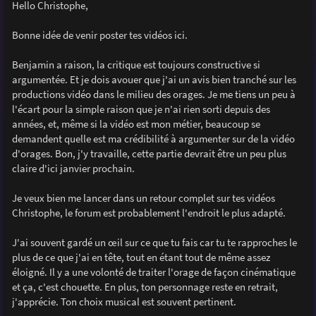
s
Hello Christophe,
s
a
g
Bonne idée de venir poster tes vidéos ici.
e
Benjamin a raison, la critique est toujours constructive si
argumentée. Et je dois avouer que j'ai un avis bien tranché sur les
productions vidéo dans le milieu des orages. Je me tiens un peu à
l'écart pour la simple raison que je n'ai rien sorti depuis des
années, et, même si la vidéo est mon métier, beaucoup se
demandent quelle est ma crédibilité à argumenter sur de la vidéo
d'orages. Bon, j'y travaille, cette partie devrait être un peu plus
claire d'ici janvier prochain.
Je veux bien me lancer dans un retour complet sur tes vidéos
Christophe, le forum est probablement l'endroit le plus adapté.
J'ai souvent gardé un œil sur ce que tu fais car tu te rapproches le
plus de ce que j'ai en tête, tout en étant tout de même assez
éloigné. Il y a une volonté de traiter l'orage de façon cinématique
et ça, c'est chouette. En plus, ton personnage reste en retrait,
j'apprécie. Ton choix musical est souvent pertinent.