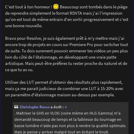
C'est tout à ton honneur !
Beaucoup sont tombés dans le piège
de reprendre simplement le format RDVTA mais j'ai l'impression
qu'on est tout de même entrain d'en sortir progressivement et c'est
une bonne nouvelle.
Bravo pour Resolve, je suis également prêt à m'y mettre mais j'ai
encore trop de projets en cours sur Premiere Pro pour switcher tout
de suite. Tu dois surement pouvoir emmener tes vidéos un peu plus
loin du côté de l'étalonnage, en développant une vraie patte
artistique. Mais peut-être préfères tu rester proche du naturel et de
ce que tu as vu.
Utiliser des LUT permet d'obtenir des résultats plus rapidement,
mais ça me parait judicieux de combiner une LUT à 15-20% avec
un paramètre d'étalonnage maison au-dessus par exemple.
Christophe Russo
a écrit :
↑
. Maitriser le GH5 en VLOG (voire même en HLG Gamma) m'a
demandé beaucoup de temps et la faiblesse du tournage en
basse lumière n'aide pas non plus à rendre la qualité optimale.
Mais je pense y arriver malgré tout en évitant le bruit.