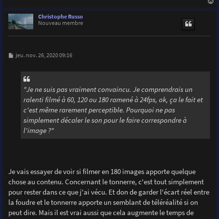
a
u
Christophe Russo
t
Nouveau membre
M
jeu. nov. 26, 2020 09:16
e
s
s
a
g
"Je ne suis pas vraiment convaincu. Je comprendrais un
e
ralenti filmé à 60, 120 ou 180 ramené à 24fps, ok, ça le fait et
c'est même rarement perceptible. Pourquoi ne pas
simplement décaler le son pour le faire correspondre à
l'image ?"
Je vais essayer de voir si filmer en 180 images apporte quelque
chose au contenu. Concernant le tonnerre, c'est tout simplement
pour rester dans ce que j'ai vécu. Et don de garder l'écart réel entre
la foudre et le tonnerre apporte un semblant de téléréalité si on
peut dire. Mais il est vrai aussi que cela augmente le temps de