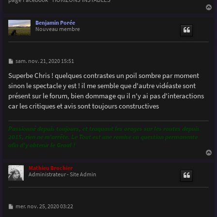
a
u
Benjamin Porée
t
Nouveau membre
M
sam. nov. 21, 2020 15:51
e
s
Superbe Chris ! quelques contrastes un poil sombre par moment
s
sinon le spectacle y est ! il me semble que d'autre vidéaste sont
a
g
présent sur le forum, bien dommage qu il n'y ai pas d'interactions
e
car les critiques et avis sont toujours constructives
Passionné depuis toujours, et traquant les orages sur les routes depuis
2015, rien ne m’arrête. Le Tout est une remise en question permanente
afin d'y obtenir le Graal !
a
u
Mathieu Brochier
t
Administrateur - Site Admin
M
mer. nov. 25, 2020 03:22
e