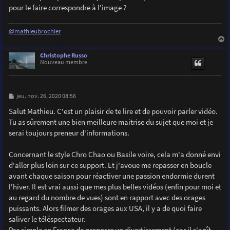
pour le faire correspondre à l'image ?
@mathieubrochier
a
u
Christophe Russo
t
Nouveau membre
M
jeu. nov. 26, 2020 08:56
e
s
Salut Mathieu. C'est un plaisir de te lire et de pouvoir parler vidéo.
s
Tu as sûrement une bien meilleure maitrise du sujet que moi et je
a
g
serai toujours preneur d'informations.
e
Concernant le style Chro Chao ou Basile voire, cela m'a donné envi
d'aller plus loin sur ce support. Et j'avoue me repasser en boucle
avant chaque saison pour réactiver une passion endormie durent
l'hiver. Il est vrai aussi que mes plus belles vidéos (enfin pour moi et
au regard du nombre de vues) sont en rapport avec des orages
puissants. Alors filmer des orages aux USA, il y a de quoi faire
saliver le téléspectateur.
Pas simple en France de proposer un divertissement (car il s'agît