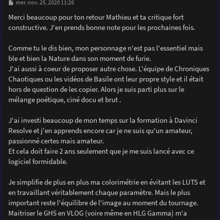
M
mer. nov. 25, 2020 11:26
e
s
Merci beaucoup pour ton retour Mathieu et ta critique fort
s
constructive. J'en prends bonne note pour les prochaines fois.
a
g
e
Comme tu le dis bien, mon personnage n'est pas l'essentiel mais
ble et bien la Nature dans son moment de furie.
J'ai aussi à coeur de proposer autre chose. L'équipe de Chroniques
Chaotiques ou les vidéos de Basile ont leur propre style et il était
hors de question de les copier. Alors je suis parti plus sur le
mélange poétique, ciné docu et brut .
J'ai investi beaucoup de mon temps sur la formation à Davinci
Resolve et j'en apprends encore car je ne suis qu'un amateur,
passionné certes mais amateur.
Et cela doit faire 2 ans seulement que je me suis lancé avec ce
logiciel formidable.
Je simplifie de plus en plus ma colorimétrie en évitant les LUTS et
en travaillant véritablement chaque paramètre. Mais le plus
important reste l'équilibre de l'image au moment du tournage.
Maitriser le GH5 en VLOG (voire même en HLG Gamma) m'a