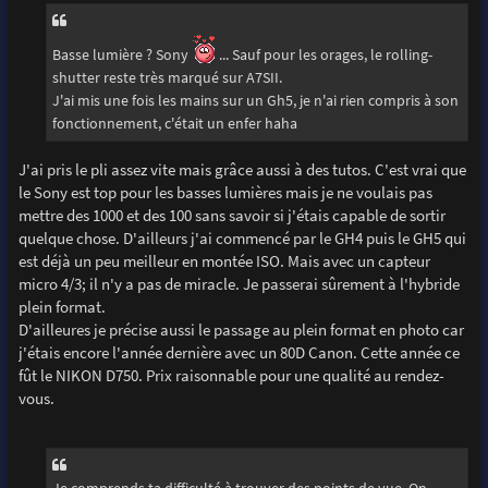
Basse lumière ? Sony
... Sauf pour les orages, le rolling-
shutter reste très marqué sur A7SII.
J'ai mis une fois les mains sur un Gh5, je n'ai rien compris à son
fonctionnement, c'était un enfer haha
J'ai pris le pli assez vite mais grâce aussi à des tutos. C'est vrai que
le Sony est top pour les basses lumières mais je ne voulais pas
mettre des 1000 et des 100 sans savoir si j'étais capable de sortir
quelque chose. D'ailleurs j'ai commencé par le GH4 puis le GH5 qui
est déjà un peu meilleur en montée ISO. Mais avec un capteur
micro 4/3; il n'y a pas de miracle. Je passerai sûrement à l'hybride
plein format.
D'ailleures je précise aussi le passage au plein format en photo car
j'étais encore l'année dernière avec un 80D Canon. Cette année ce
fût le NIKON D750. Prix raisonnable pour une qualité au rendez-
vous.
Je comprends ta difficulté à trouver des points de vue. On