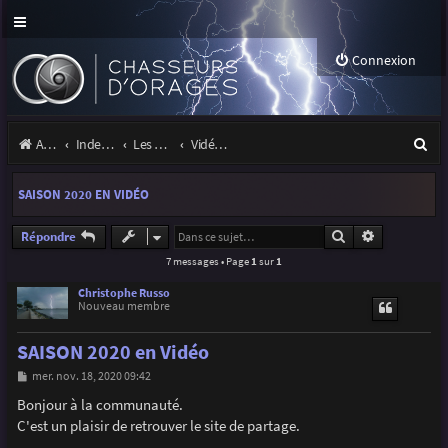
Connexion
R
Accueil
Index du forum
Les orages
Vidéos d'orages
e
SAISON 2020 EN VIDÉO
c
h
Rechercher
Recherche a
Répondre
7 messages • Page
1
sur
1
e
r
Christophe Russo
Nouveau membre
c
SAISON 2020 en Vidéo
h
M
mer. nov. 18, 2020 09:42
e
e
s
Bonjour à la communauté.
r
s
C'est un plaisir de retrouver le site de partage.
a
g