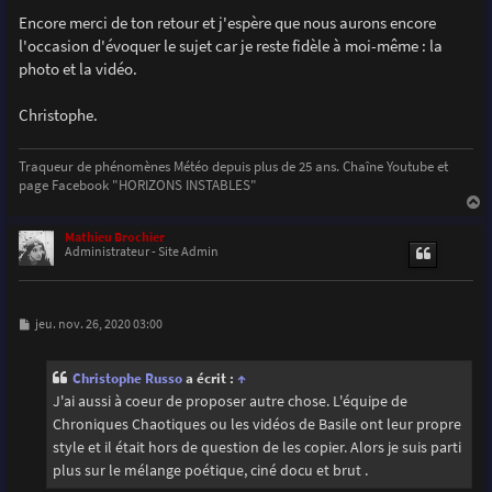
Encore merci de ton retour et j'espère que nous aurons encore
l'occasion d'évoquer le sujet car je reste fidèle à moi-même : la
photo et la vidéo.
Christophe.
Traqueur de phénomènes Météo depuis plus de 25 ans. Chaîne Youtube et
page Facebook "HORIZONS INSTABLES"
a
u
Mathieu Brochier
t
Administrateur - Site Admin
M
jeu. nov. 26, 2020 03:00
e
s
s
Christophe Russo
a écrit :
↑
a
g
J'ai aussi à coeur de proposer autre chose. L'équipe de
e
Chroniques Chaotiques ou les vidéos de Basile ont leur propre
style et il était hors de question de les copier. Alors je suis parti
plus sur le mélange poétique, ciné docu et brut .