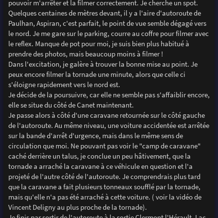
pouvoir m'arrêter et la filmer correctement. Je cherche un spot.
Quelques centaines de mètres devant, il y a l'aire d'autoroute de
Paulhan, Aspiran, c'est parfait, le point de vue semble dégagé vers
le nord. Je me gare sur le parking, courre au coffre pour filmer avec
le reflex. Manque de pot pour moi, je suis bien plus habitué à
prendre des photos, mais beaucoup moins à filmer !
Dans l'excitation, je galère à trouver la bonne mise au point. Je
peux encore filmer la tornade une minute, alors que celle ci
s'éloigne rapidement vers le nord est.
Je décide de la poursuivre, car elle ne semble pas s'affaiblir encore,
elle se situe du côté de Canet maintenant.
Je passe alors à côté d'une caravane retournée sur le côté gauche
de l'autoroute. Au même niveau, une voiture accidentée est arrêtée
sur la bande d'arrêt d'urgence, mais dans le même sens de
circulation que moi. Ne pouvant pas voir le "camp de caravane"
caché derrière un talus, je conclue un peu hâtivement, que la
tornade a arraché la caravane à ce véhicule en question et l'a
projeté de l'autre côté de l'autoroute. Je comprendrais plus tard
que la caravane a fait plusieurs tonneaux soufflé par la tornade,
mais qu'elle n'a pas été arraché à cette voiture. ( voir la vidéo de
Vincent Deligny au plus proche de la tornade).
Je finis par sortir de l'autoroute à la sortie Clermont l'Hérault, Lac