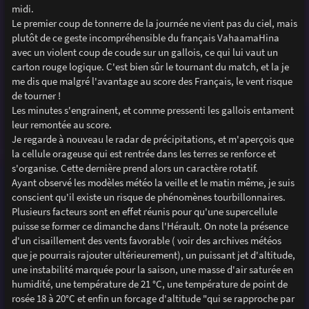
midi.
Le premier coup de tonnerre de la journée ne vient pas du ciel, mais
plutôt de ce geste incompréhensible du français VahaamaHina
avec un violent coup de coude sur un gallois, ce qui lui vaut un
carton rouge logique. C'est bien sûr le tournant du match, et la je
me dis que malgré l'avantage au score des Français, le vent risque
de tourner !
Les minutes s'engrainent, et comme pressenti les gallois entament
leur remontée au score.
Je regarde à nouveau le radar de précipitations, et m'aperçois que
la cellule orageuse qui est rentrée dans les terres se renforce et
s'organise. Cette dernière prend alors un caractère rotatif.
Ayant observé les modèles météo la veille et le matin même, je suis
conscient qu'il existe un risque de phénomènes tourbillonnaires.
Plusieurs facteurs sont en effet réunis pour qu'une supercellule
puisse se former ce dimanche dans l'Hérault. On note la présence
d'un cisaillement des vents favorable ( voir des archives météos
que je pourrais rajouter ultérieurement), un puissant jet d'altitude,
une instabilité marquée pour la saison, une masse d'air saturée en
humidité, une température de 21 °C, une température de point de
rosée 18 à 20°C et enfin un forcage d'altitude "qui se rapproche par