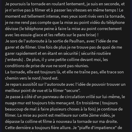
Je poursuis la tornade en roulant lentement, je suis en seconde, et
je n'arrive pas à filmer et à passer les vitesses en même temps ! Le
moment est tellement intense, mes yeux sont rivés vers la tornade,
je ne me rend pas compte que la mise au point vidéo du téléphone
dévisse (le téléphone peine à faire la mise au point correctement
avec les essuie-glace et les reflets sur le pare brise) !
Je sors de l'autoroute à la sortie de Paulhan, avec l'idée de me
garer et de filmer. Une fois de plus je ne trouve pas de quoi de me
garer rapidement et en étant en sécurité ( sécurité routière
j'entends) . De plus, il y une petite colline devant moi, les
conditions de prise de vue ne sont pas réunies.
La tornade, elle est toujours là, et elle ne traîne pas, elle trace son
chemin vers le nord /nord est.
Je repars aussitôt sur l'autoroute avec l'idée de pouvoir trouver un
meilleur point de vue et la filmer "secure".
Je passe à côté d'un panneau de circulation vrillé sur lui-même, le
nuage mur est toujours très menaçant. En troisième ( toujours
beaucoup de mal à faire plusieurs choses à la fois) je continue de
filmer. La mise au point est meilleure sur cette 2ème vidéo, je
dépasse la colline et filme à nouveau la tornade sur ma droite.
Cette dernière a toujours fière allure. Je "piaffe d'impatience" de