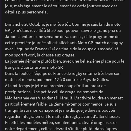
e
jour, mais également le déroulement de cette journée avec des
détails plus personnels .
Dimanche 20 Octobre, je me lève tôt. Comme je suis fan de moto
GP, je m'étais réveillé à 5h30 pour pouvoir suivre le grand prix du
Japon. J'entame une semaine de vacances, et le programme de
cette première journée off est alléchant. Moto GP, match de rugby
avec l'équipe de France (1/4 de finale de la coupe du monde) et
mon sport favori, la chasse aux orages.
La journée démarre plutôt bien, avec une belle 2 ème place pour le
français Quartararo en moto GP.
Dans la foulée, l'équipe de France de rugby entame très bien son
match et mène rapidement 12 à 0 contre le Pays de Galles.
À la mi-temps je jette un premier coup d'œil au radar de
précipitations. Une petite cellule orageuse remonte de
Méditerranée vers Vias dans l'Hérault. L'activité foudre en mer est
particulièrement faible. La 2ème mi-temps commence. Je suis
tranquille sur mon canapé, et je me dis que je devrais pouvoir
regarder intégralement le match de rugby avant d'aller chasser.
En effet les modèles météo, simulent une activité orageuse sur
notre département, celle ci devrait s'initier plutôt dans l'après-