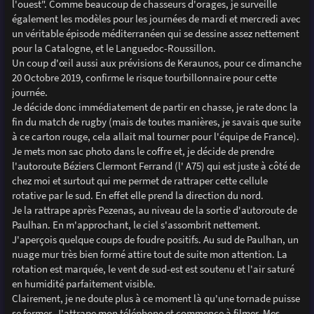
l'ouest". Comme beaucoup de chasseurs d'orages, je surveille
également les modèles pour les journées de mardi et mercredi avec
un véritable épisode méditerranéen qui se dessine assez nettement
pour la Catalogne, et le Languedoc-Roussillon.
Un coup d'œil aussi aux prévisions de Keraunos, pour ce dimanche
20 Octobre 2019, confirme le risque tourbillonnaire pour cette
journée.
Je décide donc immédiatement de partir en chasse, je rate donc la
fin du match de rugby (mais de toutes manières, je savais que suite
à ce carton rouge, cela allait mal tourner pour l'équipe de France).
Je mets mon sac photo dans le coffre et, je décide de prendre
l'autoroute Béziers Clermont Ferrand (l' A75) qui est juste à côté de
chez moi et surtout qui me permet de rattraper cette cellule
rotative par le sud. En effet elle prend la direction du nord.
Je la rattrape après Pezenas, au niveau de la sortie d'autoroute de
Paulhan. En m'approchant, le ciel s'assombrit nettement.
J'aperçois quelque coups de foudre positifs. Au sud de Paulhan, un
nuage mur très bien formé attire tout de suite mon attention. La
rotation est marquée, le vent de sud-est est soutenu et l'air saturé
en humidité parfaitement visible.
Clairement, je ne doute plus à ce moment là qu'une tornade puisse
se former. J'attrape mon téléphone et commence à filmer. Mes