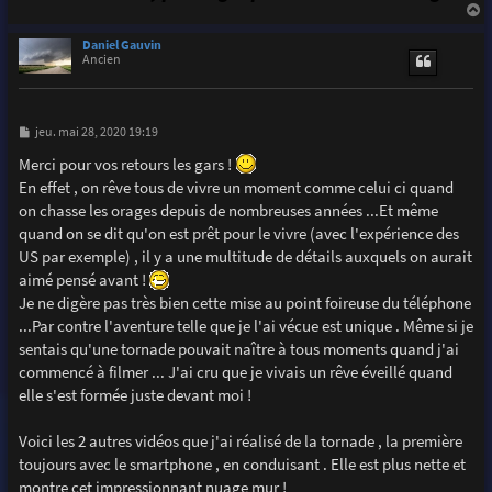
a
u
Daniel Gauvin
t
Ancien
M
jeu. mai 28, 2020 19:19
e
s
Merci pour vos retours les gars !
s
En effet , on rêve tous de vivre un moment comme celui ci quand
a
g
on chasse les orages depuis de nombreuses années ...Et même
e
quand on se dit qu'on est prêt pour le vivre (avec l'expérience des
US par exemple) , il y a une multitude de détails auxquels on aurait
aimé pensé avant !
Je ne digère pas très bien cette mise au point foireuse du téléphone
...Par contre l'aventure telle que je l'ai vécue est unique . Même si je
sentais qu'une tornade pouvait naître à tous moments quand j'ai
commencé à filmer ... J'ai cru que je vivais un rêve éveillé quand
elle s'est formée juste devant moi !
Voici les 2 autres vidéos que j'ai réalisé de la tornade , la première
toujours avec le smartphone , en conduisant . Elle est plus nette et
montre cet impressionnant nuage mur !