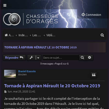
Connexion
R
Accueil
Index du forum
Les orages
Vidéos d'orages
e
TORNADE À ASPIRAN HÉRAULT LE 20 OCTOBRE 2019
c
h
Rechercher
Recherche a
Répondre
5 messages • Page
1
sur
1
e
r
Daniel Gauvin
Ancien
c
Tornade à Aspiran Hérault le 20 Octobre 2019
h
M
lun. mai 25, 2020 11:41
e
e
s
Je souhaitais partager ici le récit complet de l'interception de la
r
s
tornade du 20 Octobe 2019 dans l'Hérault. Je le livre ici tel quel,
a
g
comme je l'ai vécu ... Avec des détails sur les conditions météos du