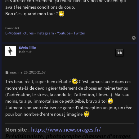
et s’arrêter correctement. ça reflète bien la vidéo de Vincent qui
a
g
avait les mêmes conditions du coup.
e
Bon c'est quand mon tour ?
Canon 6D
E-MotionPictures
-
Instagram
-
Youtube
-
Twitter
a
u
Kévin Fillin
t
Habitué
M
mar. mai 26, 2020 21:57
e
s
Très beau récit, super bien détaillé
C'est jamais facile dans ces
s
moments-là de devoir gérer tellement de choses en même temps
a
g
(l'adrénaline, le stress, la conduite, l'attention, filmer...). Mais au
e
moins, tu a pu immortaliser ce petit bébé, bravo à toi
J'aimerais pouvoir réaliser ce genre d'interception un jour, un rêve
pour bon nombre d'entre nous j'imagine
Mon site
:
https://www.newsorages.fr/
Prévisionniste, photographe chasseur d'orages