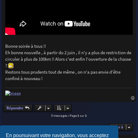
Bonne soirée à tous !!
Eh bonne nouvelle , à partir du 2 juin , il n'y a plus de restriction de
circuler à plus de 100km !! Alors c'est enfin l'ouverture de la chasse
?
Restons tous prudents tout de même , on n'a pas envie d'être
confiné à nouveau !
a
u
Répondre
t
5 messages • Page
1
sur
1
Aller à
En poursuivant votre navigation, vous acceptez