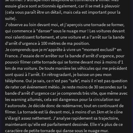
essuie-glace sont actionnés également, car il se met à pleuvoir
(cela vous paraît être un détail, mais cela est important pour la
suite).
J'observe au loin devant moi, et j'aperçois une tornade se former,
qui commence à "danser" sous le nuage mur ! Les voitures devant
moi ralentissent fortement, et une voiture et a l'arrêt sur la bande
d'arrêt d'urgence à 100 mètres de ma position.
Je comprends que je m'apprête à vivre un "moment exclusif" en
France. J'essaie de m'arrêter sur la bande d'arrêt d'urgence, pour
pouvoir filmer cette tornade qui se forme devant moi à moins d'1
km de ma voiture. De toute manière les véhicules qui me précédent
sont quasi à l'arrêt. En rétrogradant, je baisse un peu mon
téléphone. Oui je sais, ce n'est pas "safe", mais il n'est pas question
de rater cet événement météo. Je reste moins de 30 secondes sur la
bande d'arrêt d'urgence car je comprends très vite, que même avec
les warning allumés, cela est dangereux pour la circulation sur
l'autoroute. Je décide donc de redémarrer, tout en continuant de
filmer. La tornade est là devant moi, à moins d'un 1km et le cône
s'élargit assez nettement. J'analyse rapidement sa trajectoire,
maintenant qu'elle est parfaitement dessinée. Elle n'a plus de ce
caractère de petite tornade qui danse sous le nuage mur.