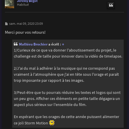
u
Jérémy Begot
t
Habitué
M
sam. mai 09, 2020 23:09
e
s
Merci pour vos retours!
s
a
g
Mathieu Brochier
a écrit :
↑
e
1/Curieux de ce que va donner l'aboutissement du projet, le
challenge est de taille pour innover dans la vidéo de timelapse.
2/J'ai du mal à adhérer à la musique qui ne correspond pas
vraiment à l'atmosphère que j'ai en tête sous l'orage et paraît
trop imposante par rapport à tes images.
3/Peut-être que tu pourrais réduire les textes et logos qui sont
un peu gros. Afficher ces éléments en petite taille dégagera un
aspect plus sérieux sur l'ensemble du film.
En espérant que les orages de cette année puissent alimenter
ce joli Storm Motion