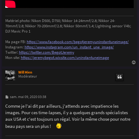
Matériel photo: Nikon D500, D750; Nikkor 14-24mmf/2.8; Nikkor 24-
70mmf/2.8; Nikkor 70-200mmf/2.8; Nikkor 50mmf/1.4; Lightning sensor V4b;
DJI Mavic Pro 1
Ma page FB:
https://www.facebook.com/begotjeremyuninstantuneimage/
Instagram:
https://www.instagram.com/un_instant_une_image/
Twitter:
https://twitter.com/BegotJeremy
Mon site:
https://jeremybegot.wixsite.com/uninstantuneimage
a
u
Will Hien
t
Modérateur
M
sam. mai 09, 2020 03:38
e
s
Comme je l'ai dit par ailleurs, j'attends avec impatience les
s
images. Pour ces time-lapses, il y a quelques grands spécialistes
a
g
aux USA et c'est toujours un régal. Voir la même chose pour notre
e
beau pays sera un plus !