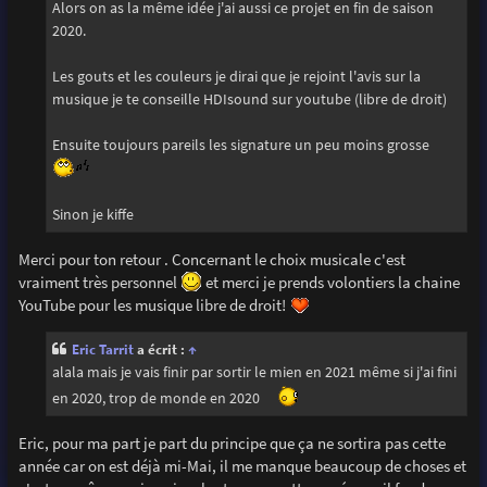
g
Alors on as la même idée j'ai aussi ce projet en fin de saison
e
2020.
Les gouts et les couleurs je dirai que je rejoint l'avis sur la
musique je te conseille HDIsound sur youtube (libre de droit)
Ensuite toujours pareils les signature un peu moins grosse
Sinon je kiffe
Merci pour ton retour . Concernant le choix musicale c'est
vraiment très personnel
et merci je prends volontiers la chaine
YouTube pour les musique libre de droit!
Eric Tarrit
a écrit :
↑
alala mais je vais finir par sortir le mien en 2021 même si j'ai fini
en 2020, trop de monde en 2020
Eric, pour ma part je part du principe que ça ne sortira pas cette
année car on est déjà mi-Mai, il me manque beaucoup de choses et