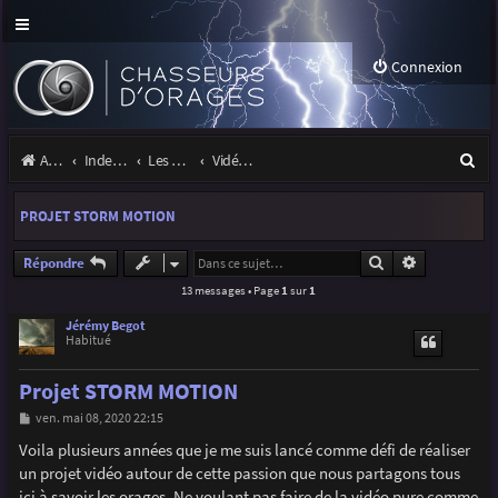
Connexion
R
Accueil
Index du forum
Les orages
Vidéos d'orages
e
PROJET STORM MOTION
c
h
Rechercher
Recherche a
Répondre
13 messages • Page
1
sur
1
e
r
Jérémy Begot
Habitué
c
Projet STORM MOTION
h
M
ven. mai 08, 2020 22:15
e
e
s
Voila plusieurs années que je me suis lancé comme défi de réaliser
r
s
un projet vidéo autour de cette passion que nous partagons tous
a
g
ici à savoir les orages. Ne voulant pas faire de la vidéo pure comme