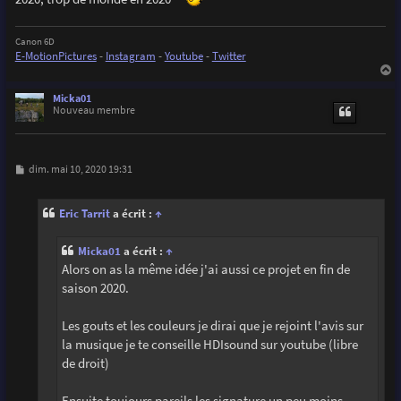
Canon 6D
E-MotionPictures
-
Instagram
-
Youtube
-
Twitter
a
u
Micka01
t
Nouveau membre
M
dim. mai 10, 2020 19:31
e
s
s
Eric Tarrit
a écrit :
↑
a
g
e
Micka01
a écrit :
↑
Alors on as la même idée j'ai aussi ce projet en fin de
saison 2020.
Les gouts et les couleurs je dirai que je rejoint l'avis sur
la musique je te conseille HDIsound sur youtube (libre
de droit)
Ensuite toujours pareils les signature un peu moins