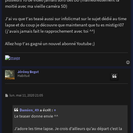
moitié avec ma vieille caméra SD)
J'ai vu que t'as teasé aussi sur infolicmat sur le sujet dédié au time
lapse et du coup je découvre que maintenant que tu es mistigri07
(j'avais jamais fait le rapprochement avec toi ^^)
Allez hop t'as gagné un nouvel abonné Youtube ;)
a
u
Jérémy Begot
t
Habitué
M
lun. mai 11, 2020 21:05
e
s
s
Damien_49
a écrit :
↑
a
g
Le teaser donne envie ^^
e
J'adore les time lapse. Je crois d'ailleurs qu'au départ c'est la