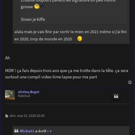
grosse
Sinon je kiffe
alala mais je vais finir par sortir le mien en 2021 même si j'ai fini
en 2020, trop de monde en 2020
Ah
MDR ! ça fais depuis trois ans que ça me trotte dans la tête. ça sera
surtout une compil video time lapse pour ma part
a
u
Jérémy Begot
t
Habitué
M
dim. mai 10, 2020 20:30
e
s
s
Micka01
a écrit :
↑
a