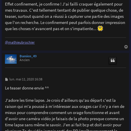
Effet confinement, je confirme ! J'ai failli craquer également pour
mes travaux. C'est tellement tentant de publier quelque chose, de
teaser, surtout quand on a réussi à capturer une partie des images
que l'on recherche. Le confinement peut parfois donner impression
que les choses n'avancent pas et on s'impatiente...
@mathieubrochier
a
u
Damien_49
t
Ancien
M
lun. mai 11, 2020 16:38
e
s
Le teaser donne envie ^^
s
a
g
J'adore les time lapse. Je crois d'ailleurs qu'au départ c'est la
e
raison qui m'a poussé à m’intéresser aux orages car il n'y a rien de
mieux pour comprendre comment un orage fonctionne et avant
d'avoir une caméra vidéo je faisais de la photo presque comme un
time lapse sans même le savoir. J'en ai fait bcp et doit avoir pour
plusieurs To de vidéo jamais sorti des DD (malheureusement la