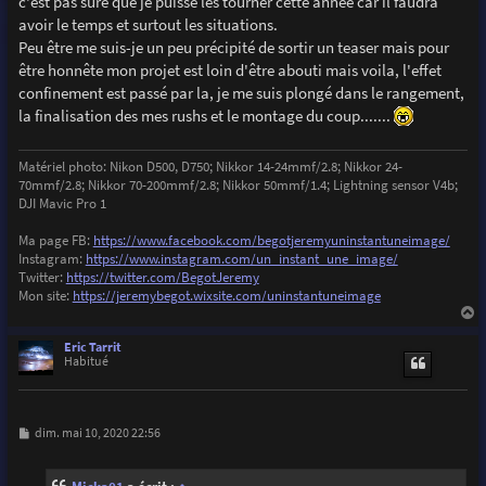
c'est pas sûre que je puisse les tourner cette année car il faudra
avoir le temps et surtout les situations.
Peu être me suis-je un peu précipité de sortir un teaser mais pour
être honnête mon projet est loin d'être abouti mais voila, l'effet
confinement est passé par la, je me suis plongé dans le rangement,
la finalisation des mes rushs et le montage du coup.......
Matériel photo: Nikon D500, D750; Nikkor 14-24mmf/2.8; Nikkor 24-
70mmf/2.8; Nikkor 70-200mmf/2.8; Nikkor 50mmf/1.4; Lightning sensor V4b;
DJI Mavic Pro 1
Ma page FB:
https://www.facebook.com/begotjeremyuninstantuneimage/
Instagram:
https://www.instagram.com/un_instant_une_image/
Twitter:
https://twitter.com/BegotJeremy
Mon site:
https://jeremybegot.wixsite.com/uninstantuneimage
a
u
Eric Tarrit
t
Habitué
M
dim. mai 10, 2020 22:56
e
s
s