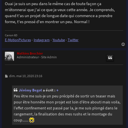
Ouai je suis un peu dans le même cas de toute façon ça
m’étonnerai que j'ai ce que je veux cette année. Je comprends,
quand t'as un projet de longue date qui commence a prendre
forme, t'es pressé d'en montrer un peu. Normal !
Canon 6D
E-MotionPictures
-
Instagram
-
Youtube
-
Twitter
a
u
Mathieu Brochier
t
Administrateur - Site Admin
M
dim. mai 10, 2020 23:16
e
s
s
Jérémy Begot
a écrit :
↑
a
g
Peu être me suis-je un peu précipité de sortir un teaser mais
e
pour être honnête mon projet est loin d'être abouti mais voila,
l'effet confinement est passé par la, je me suis plongé dans le
rangement, la finalisation des mes rushs et le montage du
coup.......