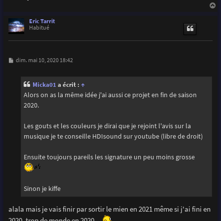
a
u
Eric Tarrit
t
Habitué
M
dim. mai 10, 2020 18:42
e
s
s
Micka01
a écrit :
↑
a
g
Alors on as la même idée j'ai aussi ce projet en fin de saison
e
2020.
Les gouts et les couleurs je dirai que je rejoint l'avis sur la
musique je te conseille HDIsound sur youtube (libre de droit)
Ensuite toujours pareils les signature un peu moins grosse
Sinon je kiffe
alala mais je vais finir par sortir le mien en 2021 même si j'ai fini en
2020, trop de monde en 2020