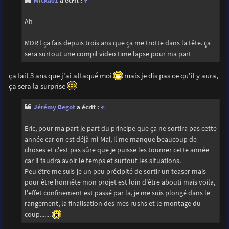
Micka01
a écrit :
↑
a
g
e
Ah
MDR ! ça fais depuis trois ans que ça me trotte dans la tête. ça
sera surtout une compil video time lapse pour ma part
ça fait 3 ans que j'ai attaqué moi
mais je dis pas ce qu'il y aura,
ça sera la surprise
Jérémy Begot
a écrit :
↑
Eric, pour ma part je part du principe que ça ne sortira pas cette
année car on est déjà mi-Mai, il me manque beaucoup de
choses et c'est pas sûre que je puisse les tourner cette année
car il faudra avoir le temps et surtout les situations.
Peu être me suis-je un peu précipité de sortir un teaser mais
pour être honnête mon projet est loin d'être abouti mais voila,
l'effet confinement est passé par la, je me suis plongé dans le
rangement, la finalisation des mes rushs et le montage du
coup.......