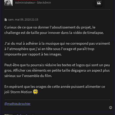
t
Administrateur - Site Admin
M
sam. mai 09, 2020 21:15
e
s
Curieux de ce que va donner l'aboutissement du projet, le
s
challenge est de taille pour innover dans la vidéo de timelapse.
a
g
e
J'ai du mal à adhérer à la musique qui ne correspond pas vraiment
à l'atmosphère que j'ai en tête sous l'orage et paraît trop
imposante par rapport à tes images.
Peut-être que tu pourrais réduire les textes et logos qui sont un peu
gros. Afficher ces éléments en petite taille dégagera un aspect plus
sérieux sur l'ensemble du film.
En espérant que les orages de cette année puissent alimenter ce
joli Storm Motion
@mathieubrochier
a