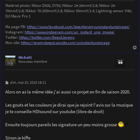
Matériel photo: Nikon D500, D750; Nikkor 14-24mmf/2.8; Nikkor 24-
70mmf/2.8; Nikkor 70-200mmf/2.8; Nikkor 50mmf/1.4; Lightning sensor V4b;
DJI Mavic Pro 1
Ma page FB:
https://www.facebook.com/begotjeremyuninstantuneimage/
Instagram:
https://www.instagram.com/un_instant_une_image/
Twitter:
https://twitter.com/BegotJeremy
Mon site:
https://jeremybegot.wixsite.com/uninstantuneimage
a
u
Micka01
t
Nouveau membre
M
dim. mai 10, 2020 18:11
e
s
Alors on as la même idée j'ai aussi ce projet en fin de saison 2020.
s
a
g
Les gouts et les couleurs je dirai que je rejoint l'avis sur la musique
e
je te conseille HDIsound sur youtube (libre de droit)
Ensuite toujours pareils les signature un peu moins grosse
Sinon je kiffe