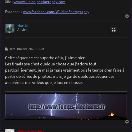
Site :
www.will-hien-photography.com
Facebook :
www.facebook.com/WillHienPhotography
a
u
Martial
t
Ancien
M
sam. mai 09, 2020 10:59
e
s
Cette séquence est superbe déjà, j'aime bien !
s
Les timelapse c'est quelque chose que j'adore tout
a
g
particulièrement, je n'ai jamais vraiment pris le temps d'en faire à
e
partir de séries de photos, mais je garde quelques séquences
accélérées des vidéos que je fais en chasse.
a
u
Mathieu Brochier