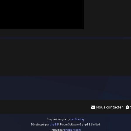
Nous contacter
Purplexion style by
Ian Bradley
Développé par
phpBB
® Forum Software © phpBB Limited
Traduit par
phpBB-fr.com