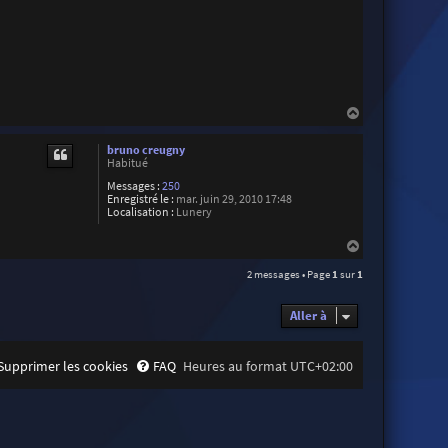
H
a
u
bruno creugny
t
Habitué
Messages :
250
Enregistré le :
mar. juin 29, 2010 17:48
Localisation :
Lunery
H
a
2 messages • Page
1
sur
1
u
t
Aller à
Supprimer les cookies
FAQ
Heures au format
UTC+02:00