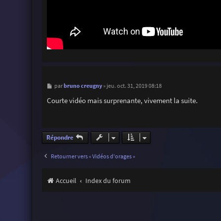
M
bruno creugny
par
»
jeu. oct. 31, 2019 08:18
e
s
Courte vidéo mais surprenante, vivement la suite.
s
a
g
e
Répondre
Retourner vers « Vidéos d'orages »
Accueil
Index du forum