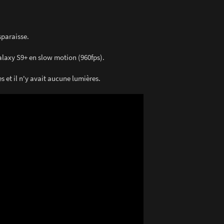
sparaisse.
alaxy S9+ en slow motion (960fps).
s et il n'y avait aucune lumières.