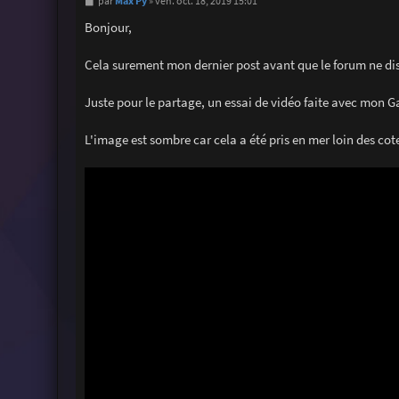
M
Max Py
par
»
ven. oct. 18, 2019 15:01
e
s
Bonjour,
s
a
g
Cela surement mon dernier post avant que le forum ne di
e
Juste pour le partage, un essai de vidéo faite avec mon G
L'image est sombre car cela a été pris en mer loin des cote