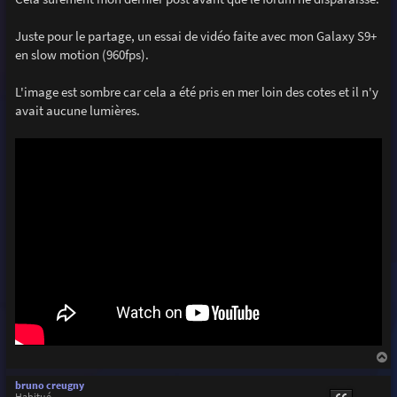
e
Juste pour le partage, un essai de vidéo faite avec mon Galaxy S9+
en slow motion (960fps).
L'image est sombre car cela a été pris en mer loin des cotes et il n'y
avait aucune lumières.
a
u
bruno creugny
t
Habitué