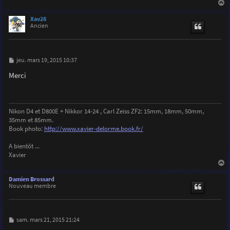
e
a
u
Xav28
t
Ancien
M
jeu. mars 19, 2015 10:37
e
s
Merci
s
a
g
e
Nikon D4 et D800E + Nikkor 14-24 , Carl Zeiss ZF2: 15mm, 18mm, 50mm,
35mm et 85mm.
Book photo:
http://www.xavier-delorme.book.fr/
A bientôt ...
Xavier
a
u
Damien Brossard
t
Nouveau membre
M
sam. mars 21, 2015 21:24
e