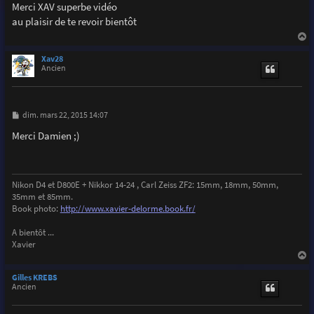
s
Merci XAV superbe vidéo
s
au plaisir de te revoir bientôt
a
g
e
a
u
Xav28
t
Ancien
M
dim. mars 22, 2015 14:07
e
s
Merci Damien ;)
s
a
g
e
Nikon D4 et D800E + Nikkor 14-24 , Carl Zeiss ZF2: 15mm, 18mm, 50mm,
35mm et 85mm.
Book photo:
http://www.xavier-delorme.book.fr/
A bientôt ...
Xavier
a
u
Gilles KREBS
t
Ancien