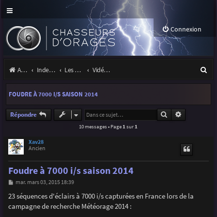
Connexion
R
Accueil
Index du forum
Les orages
Vidéos d'orages
e
FOUDRE À 7000 I/S SAISON 2014
c
h
Rechercher
Recherche a
Répondre
10 messages • Page
1
sur
1
e
r
Xav28
Ancien
c
Foudre à 7000 i/s saison 2014
h
M
mar. mars 03, 2015 18:39
e
e
s
23 séquences d'éclairs à 7000 i/s capturées en France lors de la
r
s
campagne de recherche Météorage 2014 :
a
g