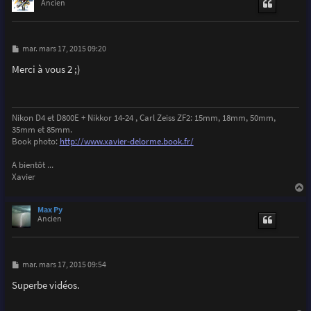
t
Ancien
M
mar. mars 17, 2015 09:20
e
s
Merci à vous 2 ;)
s
a
g
e
Nikon D4 et D800E + Nikkor 14-24 , Carl Zeiss ZF2: 15mm, 18mm, 50mm,
35mm et 85mm.
Book photo:
http://www.xavier-delorme.book.fr/
A bientôt ...
Xavier
a
u
Max Py
t
Ancien
M
mar. mars 17, 2015 09:54
e
s
Superbe vidéos.
s
a
g