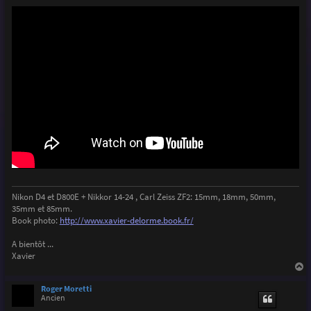
e
Nikon D4 et D800E + Nikkor 14-24 , Carl Zeiss ZF2: 15mm, 18mm, 50mm,
35mm et 85mm.
Book photo:
http://www.xavier-delorme.book.fr/
A bientôt ...
Xavier
a
u
Roger Moretti
t
Ancien