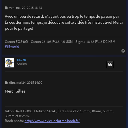
M
ven. mai 22, 2015 18:43
e
s
Avec un peu de retard, n'ayant pas eu trop le temps de passer par
s
là ces derniers temps, je découvre cette vidée très instructive! Merci
a
g
pour le partage!
e
Canon EOS40D - Canon 28-105 F/3.5-4.5 USM - Sigma 18-35 F/1.8 DC HSM
P67world
a
u
Xav28
t
Ancien
M
dim. mai 24, 2015 14:00
e
s
Merci Gilles
s
a
g
e
Nikon D4 et D800E + Nikkor 14-24 , Carl Zeiss ZF2: 15mm, 18mm, 50mm,
35mm et 85mm.
Book photo:
http://www.xavier-delorme.book.fr/