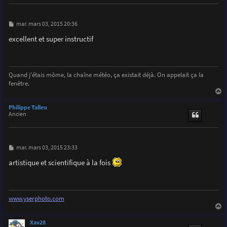
M
mar. mars 03, 2015 20:36
e
s
excellent et super instructif
s
a
g
e
Quand j'étais môme, la chaîne météo, ça existait déjà. On appelait ça la
fenêtre.
a
u
Philippe Talleu
t
Ancien
M
mar. mars 03, 2015 23:33
e
s
artistique et scientifique à la fois
s
a
g
e
www.yserphoto.com
a
u
Xav28