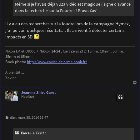
g
Même si je l'avais déjà vu,ta vidéo est magique ( signe d'avancé
e
dans la recherche sur la Foudre) ! Bravo Xav'
Il y a eu des recherches sur la foudre lors de la campagne Hymex,
j'ai pu voir quelques résultats... Ils arrivent à détecter certains
impacts en 3D
Nikon D4 et D800E + Nikkor 14-24 , Carl Zeiss ZF2: 15mm, 18mm, 50mm,
35mm et 85mm.
Book photo:
http://www.xavier-delorme.book.fr/
A bientôt ...
Xavier
a
u
Jean-matthieu Garot
t
Habitué
M
dim. mars 30, 2014 16:47
e
s
s
Xav28 a écrit :
a
g