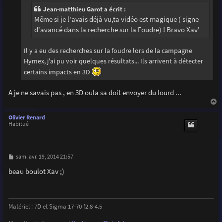
e
Jean-matthieu Garot a écrit :
Même si je l'avais déjà vu,ta vidéo est magique ( signe
d'avancé dans la recherche sur la Foudre) ! Bravo Xav'
Il y a eu des recherches sur la foudre lors de la campagne
Hymex, j'ai pu voir quelques résultats... Ils arrivent à détecter
certains impacts en 3D
A je ne savais pas , en 3D oula sa doit envoyer du lourd ...
a
u
Olivier Renard
t
Habitué
M
sam. avr. 19, 2014 21:57
e
s
beau boulot Xav ;)
s
a
g
e
Matériel : 7D et Sigma 17-70 f2.8-4.5