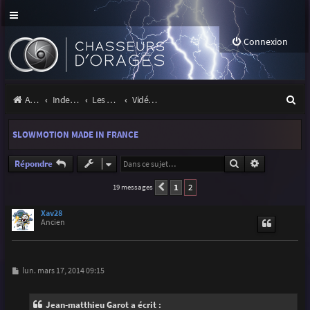
Connexion
R
Accueil
Index du forum
Les orages
Vidéos d'orages
e
SLOWMOTION MADE IN FRANCE
c
h
Rechercher
Recherche a
Répondre
e
1
2
19 messages
Précédente
r
Xav28
Ancien
c
h
e
M
lun. mars 17, 2014 09:15
e
r
s
s
Jean-matthieu Garot a écrit :
a