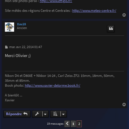
Mon site photo perso :
http://www.effigis.fr/
Site météo des régions Centre et Centrales :
http://www.meteo-centre.fr/
a
u
Xav28
t
Ancien
M
mar. avr. 22, 2014 01:47
e
s
Merci Olivier ;)
s
a
g
e
Nikon D4 et D800E + Nikkor 14-24 , Carl Zeiss ZF2: 15mm, 18mm, 50mm,
35mm et 85mm.
Book photo:
http://www.xavier-delorme.book.fr/
A bientôt ...
Xavier
a
u
Répondre
t
1
2
19 messages
Précédente