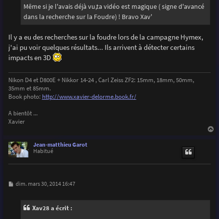
g
Même si je l'avais déjà vu,ta vidéo est magique ( signe d'avancé
e
dans la recherche sur la Foudre) ! Bravo Xav'
Il y a eu des recherches sur la foudre lors de la campagne Hymex,
j'ai pu voir quelques résultats... Ils arrivent à détecter certains
impacts en 3D
Nikon D4 et D800E + Nikkor 14-24 , Carl Zeiss ZF2: 15mm, 18mm, 50mm,
35mm et 85mm.
Book photo:
http://www.xavier-delorme.book.fr/
A bientôt ...
Xavier
a
u
Jean-matthieu Garot
t
Habitué
M
dim. mars 30, 2014 16:47
e
s
s
Xav28 a écrit :
a
g