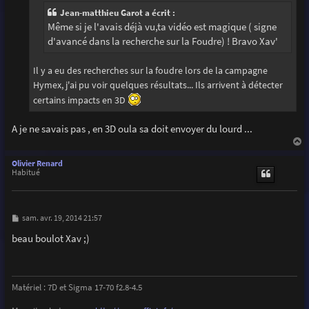
e
Jean-matthieu Garot a écrit :
Même si je l'avais déjà vu,ta vidéo est magique ( signe
d'avancé dans la recherche sur la Foudre) ! Bravo Xav'
Il y a eu des recherches sur la foudre lors de la campagne
Hymex, j'ai pu voir quelques résultats... Ils arrivent à détecter
certains impacts en 3D
A je ne savais pas , en 3D oula sa doit envoyer du lourd ...
a
u
Olivier Renard
t
Habitué
M
sam. avr. 19, 2014 21:57
e
s
beau boulot Xav ;)
s
a
g
e
Matériel : 7D et Sigma 17-70 f2.8-4.5