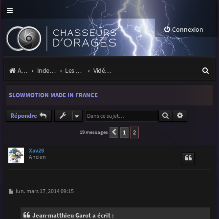
Connexion
R
Accueil
Index du forum
Les orages
Vidéos d'orages
e
SLOWMOTION MADE IN FRANCE
c
h
Rechercher
Recherche a
Répondre
e
1
2
19 messages
Précédente
r
Xav28
Ancien
c
h
e
M
lun. mars 17, 2014 09:15
e
r
s
s
Jean-matthieu Garot a écrit :
a