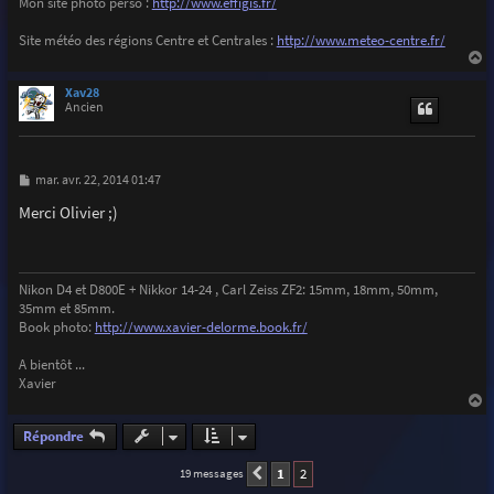
Mon site photo perso :
http://www.effigis.fr/
Site météo des régions Centre et Centrales :
http://www.meteo-centre.fr/
a
u
Xav28
t
Ancien
M
mar. avr. 22, 2014 01:47
e
s
Merci Olivier ;)
s
a
g
e
Nikon D4 et D800E + Nikkor 14-24 , Carl Zeiss ZF2: 15mm, 18mm, 50mm,
35mm et 85mm.
Book photo:
http://www.xavier-delorme.book.fr/
A bientôt ...
Xavier
a
u
Répondre
t
1
2
19 messages
Précédente