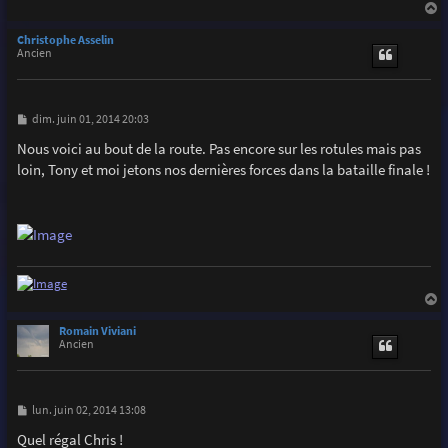
a
u
Christophe Asselin
t
Ancien
M
dim. juin 01, 2014 20:03
e
s
Nous voici au bout de la route. Pas encore sur les rotules mais pas
s
loin, Tony et moi jetons nos dernières forces dans la bataille finale !
a
g
e
a
u
Romain Viviani
t
Ancien
M
lun. juin 02, 2014 13:08
e
s
Quel régal Chris !