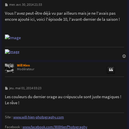
M
mer. avr. 30, 2014 21:33
e
s
Vous l'avez peut-être déjà vu par ailleurs mais je ne l'avais pas
s
encore ajouté ici, voici l'épisode 10, l'avant-dernier de la saison !
a
g
e
a
u
Will Hien
t
Modérateur
M
jeu. mai 01, 2014 03:23
e
s
Les couleurs du dernier orage au crépuscule sont juste magiques !
s
Le rêve !
a
g
e
Site :
www.will-hien-photography.com
Facebook :
www.facebook.com/WillHienPhotography