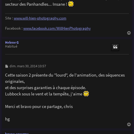
g
secteur des Panhandles... Insane !
e
Site :
www.will-hien-photography.com
Facebook :
www.facebook.com/WillHienPhotography
a
u
Helene G
t
Habitué
M
dim. mars 30, 2014 10:57
e
s
Cette saison 2 présente du "lourd", de l'animation, des séquences
s
originales,
a
g
et des surprises garanties à chaque épisode.
e
Lubbock sous le vent et la tempête, j'aime
Merci et bravo pour ce partage, chris
hg
a
u