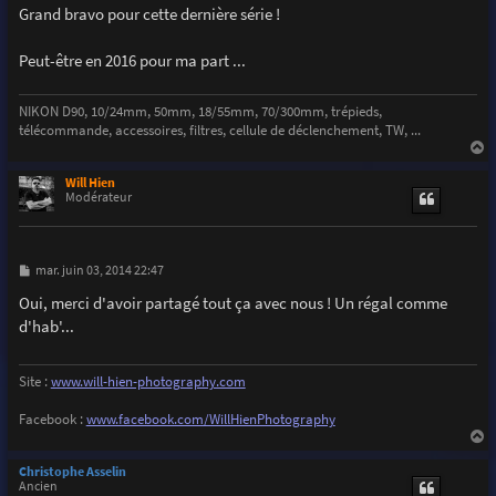
s
Grand bravo pour cette dernière série !
a
g
e
Peut-être en 2016 pour ma part ...
NIKON D90, 10/24mm, 50mm, 18/55mm, 70/300mm, trépieds,
télécommande, accessoires, filtres, cellule de déclenchement, TW, ...
a
u
Will Hien
t
Modérateur
M
mar. juin 03, 2014 22:47
e
s
Oui, merci d'avoir partagé tout ça avec nous ! Un régal comme
s
d'hab'...
a
g
e
Site :
www.will-hien-photography.com
Facebook :
www.facebook.com/WillHienPhotography
a
u
Christophe Asselin
t
Ancien