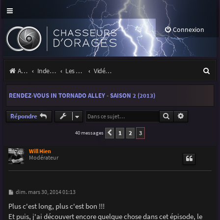
Connexion
R
Accueil
Index du forum
Les orages
Vidéos d'orages
e
RENDEZ-VOUS IN TORNADO ALLEY - SAISON 2 (2013)
c
h
Rechercher
Recherche a
Répondre
e
1
2
3
40 messages
Précédente
r
Will Hien
Modérateur
c
h
e
M
dim. mars 30, 2014 01:13
e
r
s
Plus c'est long, plus c'est bon !!!
s
Et puis, j'ai découvert encore quelque chose dans cet épisode, le
a