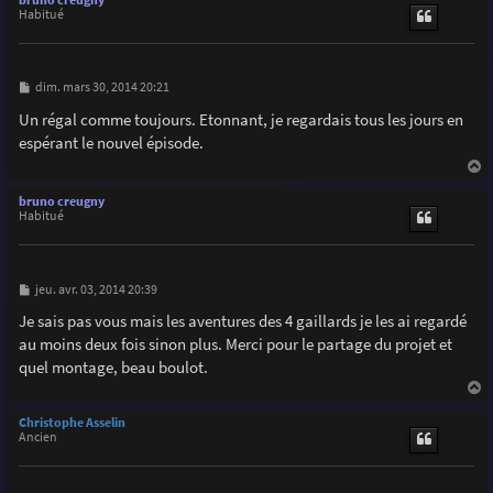
bruno creugny
t
Habitué
M
dim. mars 30, 2014 20:21
e
s
Un régal comme toujours. Etonnant, je regardais tous les jours en
s
espérant le nouvel épisode.
a
g
e
a
u
bruno creugny
t
Habitué
M
jeu. avr. 03, 2014 20:39
e
s
Je sais pas vous mais les aventures des 4 gaillards je les ai regardé
s
au moins deux fois sinon plus. Merci pour le partage du projet et
a
g
quel montage, beau boulot.
e
a
u
Christophe Asselin
t
Ancien