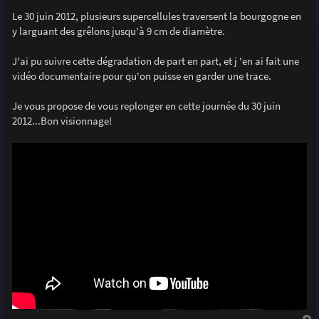
a
g
Le 30 juin 2012, plusieurs supercellules traversent la bourgogne en
e
y larguant des grêlons jusqu'à 9 cm de diamètre.
J'ai pu suivre cette dégradation de part en part, et j 'en ai fait une
vidéo documentaire pour qu'on puisse en garder une trace.
Je vous propose de vous replonger en cette journée du 30 juin
2012...Bon visionnage!