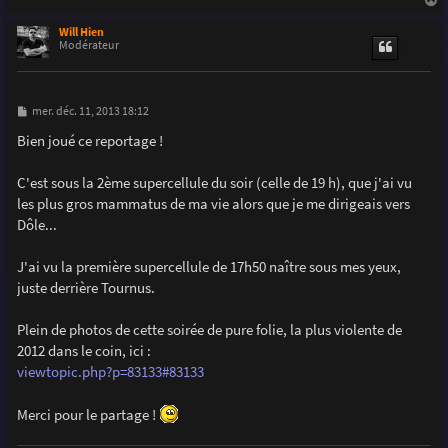
a
u
Will Hien
t
Modérateur
M
mer. déc. 11, 2013 18:12
e
s
Bien joué ce reportage !
s
a
g
C'est sous la 2ème supercellule du soir (celle de 19 h), que j'ai vu
e
les plus gros mammatus de ma vie alors que je me dirigeais vers
Dôle...
J'ai vu la première supercellule de 17h50 naître sous mes yeux,
juste derrière Tournus.
Plein de photos de cette soirée de pure folie, la plus violente de
2012 dans le coin, ici :
viewtopic.php?p=83133#83133
Merci pour le partage !