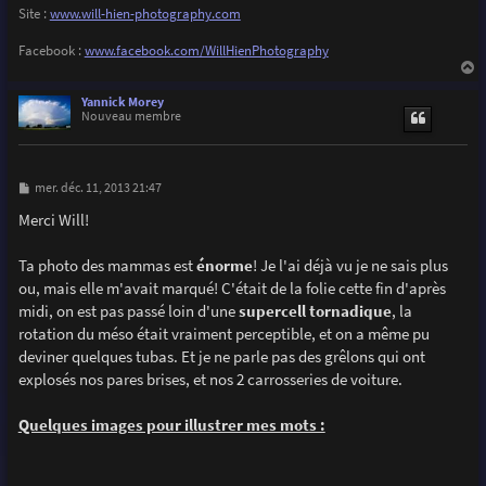
Site :
www.will-hien-photography.com
Facebook :
www.facebook.com/WillHienPhotography
a
u
Yannick Morey
t
Nouveau membre
M
mer. déc. 11, 2013 21:47
e
s
Merci Will!
s
a
g
Ta photo des mammas est
énorme
! Je l'ai déjà vu je ne sais plus
e
ou, mais elle m'avait marqué! C'était de la folie cette fin d'après
midi, on est pas passé loin d'une
supercell tornadique
, la
rotation du méso était vraiment perceptible, et on a même pu
deviner quelques tubas. Et je ne parle pas des grêlons qui ont
explosés nos pares brises, et nos 2 carrosseries de voiture.
Quelques images pour illustrer mes mots :