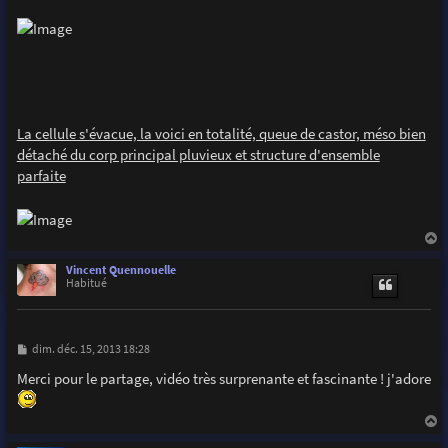
La cellule s'évacue, la voici en totalité, queue de castor, méso bien
détaché du corp principal pluvieux et structure d'ensemble
parfaite
a
u
Vincent Quennouelle
t
Habitué
M
dim. déc. 15, 2013 18:28
e
s
Merci pour le partage, vidéo très surprenante et fascinante ! j'adore
s
a
g
e
a