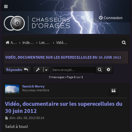
Connexion
R
Accueil
Index du forum
Les orages
Vidéos d'orages
e
VIDÉO, DOCUMENTAIRE SUR LES SUPERECELLULES DU 30 JUIN 2012
c
h
Rechercher
Recherche a
Répondre
5 messages • Page
1
sur
1
e
r
Yannick Morey
Nouveau membre
c
Vidéo, documentaire sur les superecellules du
h
30 juin 2012
e
M
dim. déc. 08, 2013 00:14
r
e
s
Salut à tous!
s