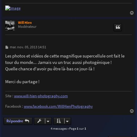
a
u
Will Hien
t
Modérateur
M
mar. nov. 05, 2013 14:51
e
s
Les photos et vidéos de cette magnifique supercellule ont fait le
s
tour du monde... Jamais vu un truc aussi photogénique !
a
g
Quelle chance d'avoir pu être là-bas ce jour-là !
e
Merci du partage !
Site :
www.will-hien-photography.com
Facebook :
www.facebook.com/WillHienPhotography
a
u
Répondre
t
4 messages • Page
1
sur
1