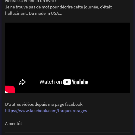
Nebraska et non d'un ovni !
a
g
Je ne trouve pas de mot pour décrire cette journée, c’était
e
hallucinant. Du made in USA...
D'autres vidéos depuis ma page facebook:
https://www.facebook.com/traqueurorages
A bientôt