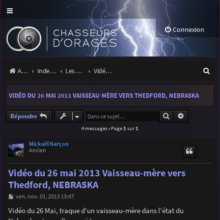
Connexion
R
Accueil
Index du forum
Les orages
Vidéos d'orages
e
VIDÉO DU 26 MAI 2013 VAISSEAU-MÈRE VERS THEDFORD, NEBRASKA
c
h
Rechercher
Recherche a
Répondre
4 messages • Page
1
sur
1
e
r
Mickaël Narçon
Ancien
c
Vidéo du 26 mai 2013 Vaisseau-mère vers
h
Thedford, NEBRASKA
e
M
ven. nov. 01, 2013 13:47
r
e
s
Vidéo du 26 Mai, traque d'un vaisseau-mère dans l'état du
s