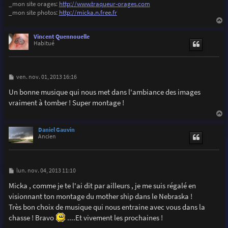
_mon site orages:
http://www.traqueur-orages.com
_mon site photos:
http://micka.n.free.fr
a
u
Vincent Quennouelle
t
Habitué
M
ven. nov. 01, 2013 16:16
e
s
Un bonne musique qui nous met dans l'ambiance des images
s
vraiment à tomber ! Super montage !
a
g
e
a
u
Daniel Gauvin
t
Ancien
M
lun. nov. 04, 2013 11:10
e
s
Micka , comme je te l'ai dit par ailleurs , je me suis régalé en
s
visionnant ton montage du mother ship dans le Nebraska !
a
g
Très bon choix de musique qui nous entraine avec vous dans la
e
chasse ! Bravo
....Et vivement les prochaines !