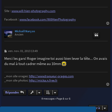
g
e
Site :
www.will-hien-photography.com
Facebook :
www.facebook.com/WillHienPhotography
a
u
Mickaël Narçon
t
Ancien
M
ven. nov. 01, 2013 13:49
e
s
Merci les gars! Roger imagine toi aussi bien lever la tête... On avais
s
du mal à tout cadrer même au 10mm
a
g
e
_mon site orages:
http://www.traqueur-orages.com
_mon site photos:
http://micka.n.free.fr
a
u
Répondre
t
8 messages • Page
1
sur
1
Aller à