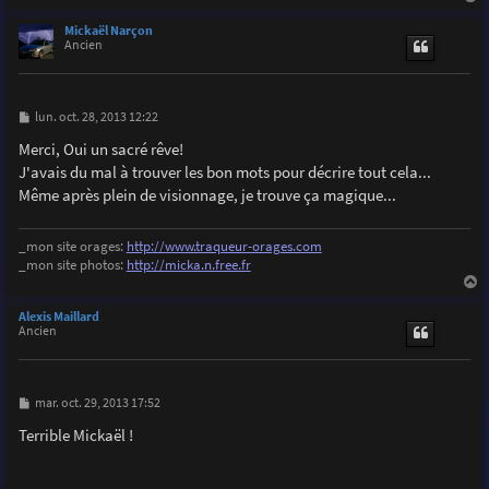
a
u
Mickaël Narçon
t
Ancien
M
lun. oct. 28, 2013 12:22
e
s
Merci, Oui un sacré rêve!
s
J'avais du mal à trouver les bon mots pour décrire tout cela...
a
g
Même après plein de visionnage, je trouve ça magique...
e
_mon site orages:
http://www.traqueur-orages.com
_mon site photos:
http://micka.n.free.fr
a
u
Alexis Maillard
t
Ancien
M
mar. oct. 29, 2013 17:52
e
s
Terrible Mickaël !
s
a
g
e