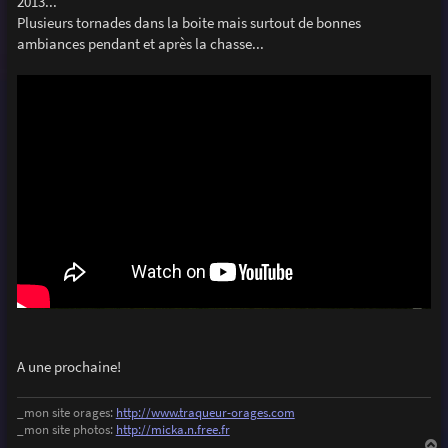
2013...
a
g
Plusieurs tornades dans la boite mais surtout de bonnes
e
ambiances pendant et après la chasse...
A une prochaine!
_mon site orages:
http://www.traqueur-orages.com
_mon site photos:
http://micka.n.free.fr