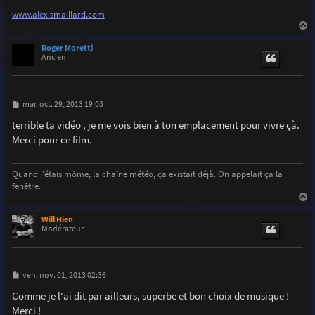
www.alexismaillard.com
a
u
Roger Moretti
t
Ancien
M
mar. oct. 29, 2013 19:03
e
s
terrible ta vidéo , je me vois bien à ton emplacement pour vivre çà.
s
Merci pour ce film.
a
g
e
Quand j'étais môme, la chaîne météo, ça existait déjà. On appelait ça la
fenêtre.
a
u
Will Hien
t
Modérateur
M
ven. nov. 01, 2013 02:36
e
s
Comme je l'ai dit par ailleurs, superbe et bon choix de musique !
s
Merci !
a