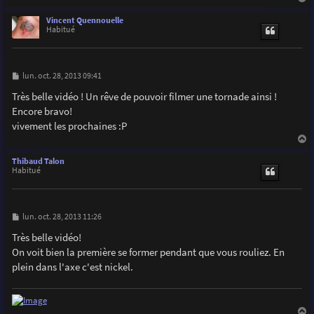
a
u
Vincent Quennouelle
t
Habitué
M
lun. oct. 28, 2013 09:41
e
s
Très belle vidéo ! Un rêve de pouvoir filmer une tornade ainsi !
s
Encore bravo!
a
g
vivement les prochaines :P
e
a
u
Thibaud Talon
t
Habitué
M
lun. oct. 28, 2013 11:26
e
s
Très belle vidéo!
s
On voit bien la première se former pendant que vous rouliez. En
a
g
plein dans l'axe c'est nickel.
e