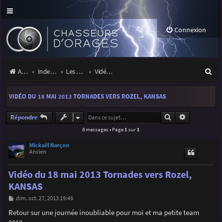
Connexion
R
Accueil
Index du forum
Les orages
Vidéos d'orages
e
VIDÉO DU 18 MAI 2013 TORNADES VERS ROZEL, KANSAS
c
h
Rechercher
Recherche a
Répondre
8 messages • Page
1
sur
1
e
r
Mickaël Narçon
Ancien
c
Vidéo du 18 mai 2013 Tornades vers Rozel,
h
KANSAS
e
M
dim. oct. 27, 2013 19:46
r
e
s
Retour sur une journée inoubliable pour moi et ma petite team
s